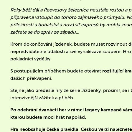
Roky běží dál a Reevesovy železnice neustále rostou a pr
připravena vstoupit do tohoto zajímavého průmyslu. N
příležitosti a bohatství a nová síť expresů by mohla zna
začtete se do zpráv ze západu...
Krom dokončování jízdenek, budete muset rozvinout
d
nepředvídatelné události a své vynalézavé soupeře. Hru 
pokladnici výdělky.
S postupujícím příběhem budete otevírat
rozšiřující kr
dalších překvapení.
Stejně jako předešlé hry ze série Jízdenky, prosím!, se 
intenzivnější zážitek a příběh.
Po odehrání dvanácti her v rámci legacy kampaně vám v
kterou budete moci hrát napořád.
Hra neobsahuje česká pravidla. Českou verzi naleznet