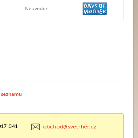
Neuveden
 seznamu
017 041
obchod@svet-her.cz