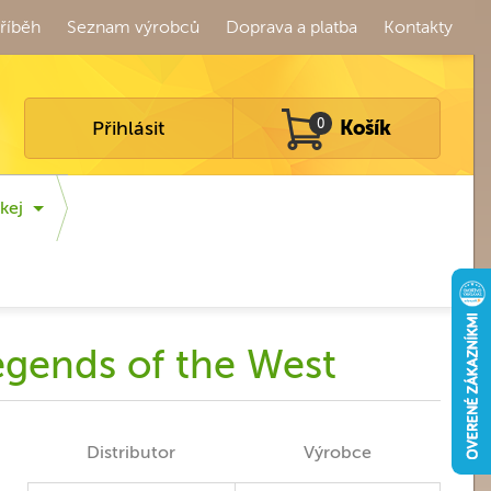
říběh
Seznam výrobců
Doprava a platba
Kontakty
Přihlásit
0
Košík
kej
egends of the West
Distributor
Výrobce