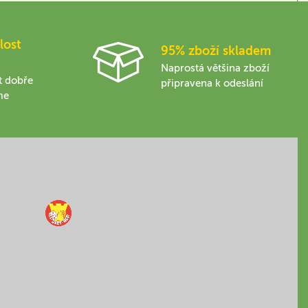
lost
95% zboží skladem
Naprostá většina zboží
t dobře
připravena k odeslání
me