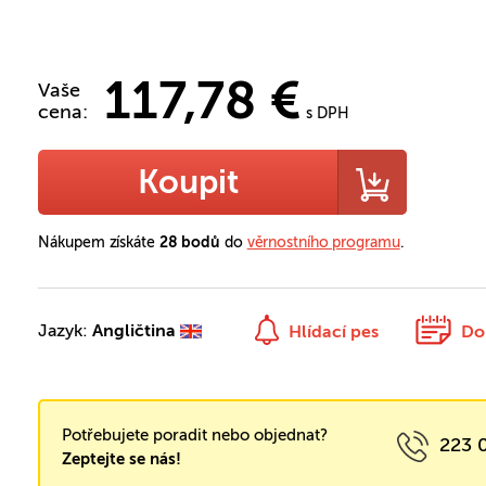
117,78 €
Vaše
cena:
s DPH
Koupit
Nákupem získáte
28 bodů
do
věrnostního programu
.
Jazyk:
Angličtina
Hlídací pes
Do
Potřebujete poradit nebo objednat?
223 
Zeptejte se nás!