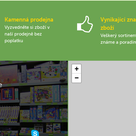
Kamenná prodejna
Vynikající zna
Vyzvedněte si zboží v
zboží
naší prodejně bez
Veškerý sortinen
poplatku
známe a poradí
+
−
e