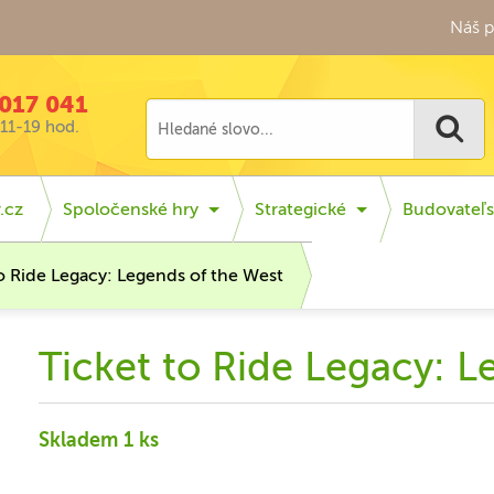
Náš p
017 041
11-19 hod.
.cz
Spoločenské hry
Strategické
Budovateľs
to Ride Legacy: Legends of the West
Ticket to Ride Legacy: L
Skladem 1 ks