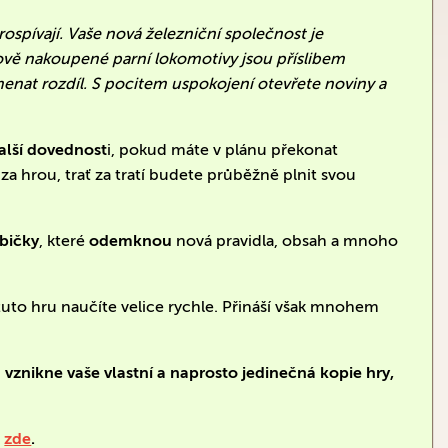
ospívají. Vaše nová železniční společnost je
ově nakoupené parní lokomotivy jsou příslibem
menat rozdíl.
S pocitem uspokojení otevřete noviny a
alší dovednost
i, pokud máte v plánu překonat
za hrou, trať za tratí budete průběžně plnit svou
abičky
, které
odemknou
nová pravidla, obsah a mnoho
i tuto hru naučíte velice rychle. Přináší však mnohem
znikne vaše vlastní a naprosto jedinečná kopie hry,
e
zde
.