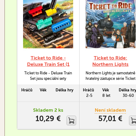
Ticket to Ride -
Ticket to Ride:
Deluxe Train Set (1
Northern Lights
barva)
Ticket to Ride - Deluxe Train
Northern Lights je samostatně
Set jsou speciální sety
hratelný zástupce série Ticket
vagónků k 20. výročí hry
to Ride (česky jako Jízdenky,
Jízdenky, prosím!
prosím).
Hráčů
Věk
Délka hry
Hráčů
Věk
Délka hr
2-5
8 let
30-60
Skladem 2 ks
Není skladem
10,29 €
57,01 €