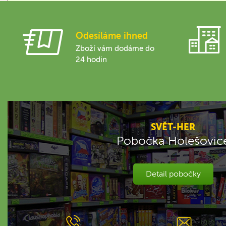
Odesíláme ihned
Zboží vám dodáme do
24 hodin
SVĚT-HER
Pobočka Holešovic
Detail pobočky