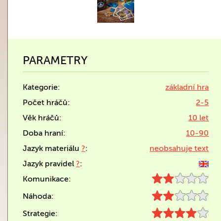
PARAMETRY
Kategorie:
základní hra
Počet hráčů:
2-5
Věk hráčů:
10 let
Doba hraní:
10-90
Jazyk materiálu
?
:
neobsahuje text
Jazyk pravidel
?
:
Komunikace:
Náhoda:
Strategie: