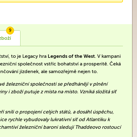
9
zboží
ví, to je Legacy hra
Legends of the West
. V kampani
niční společnost vstříc bohatství a prosperitě. Čeká
nčování jízdenek, ale samozřejmě nejen to.
ové železniční společnosti se předhánějí v plnění
y i zboží putuje z místa na místo. Vzniká složitá síť
 snili o propojení celých států, a dosáhl úspěchu,
ice rychle vybudovaly lukrativní síť od Atlantiku k
chamtiví železniční baroni sledují Thaddeovo rostoucí