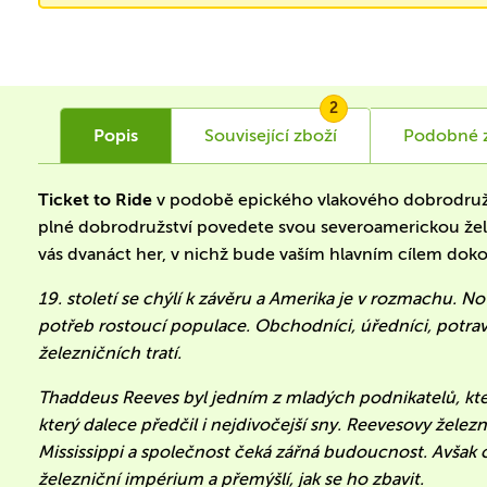
2
Popis
Související
zboží
Podobné
Ticket to Ride
v podobě epického vlakového dobrodružst
plné dobrodružství povedete svou severoamerickou želez
vás dvanáct her, v nichž bude vaším hlavním cílem doko
19. století se chýlí k závěru a Amerika je v rozmachu. N
potřeb rostoucí populace. Obchodníci, úředníci, potravin
železničních tratí.
Thaddeus Reeves byl jedním z mladých podnikatelů, kteří
který dalece předčil i nejdivočejší sny. Reevesovy železn
Mississippi a společnost čeká zářná budoucnost. Avšak 
železniční impérium a přemýšlí, jak se ho zbavit.