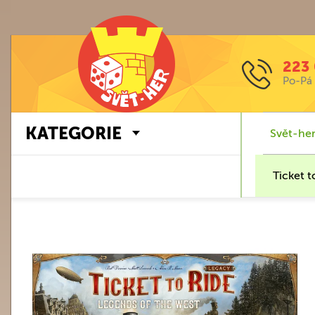
223 
Po-Pá 
KATEGORIE
Svět-her
Ticket 