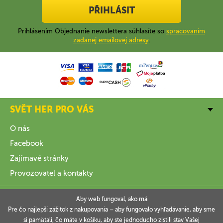
PŘIHLÁSIT
Prihlásením Objednanie newslettera súhlasíte so
spracovaním
zadanej emailovej adresy
.
SVĚT HER PRO VÁS
O nás
Facebook
Zajímavé stránky
Provozovatel a kontakty
VŠE O NÁKUPU
Aby web fungoval, ako má
Pre čo najlepší zážitok z nakupovania – aby fungovalo vyhľadávanie, aby sme
si pamätali, čo máte v košíku, aby ste jednoducho zistili stav Vašej