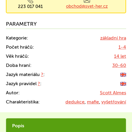
obchod@svet-her.cz
223 017 041
PARAMETRY
Kategorie:
základní hra
Počet hráčů:
1-4
Věk hráčů:
14 let
Doba hraní:
30-60
Jazyk materiálu
?
:
Jazyk pravidel
?
:
Autor:
Scott Almes
Charakteristika:
dedukce
,
mafie
,
vyšetřování
Popis