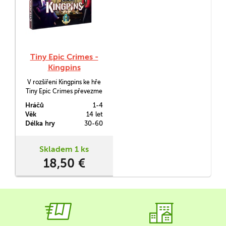
Tiny Epic Crimes -
Kingpins
V rozšíření Kingpins ke hře
Tiny Epic Crimes převezme
vládu nad městem jeden z
Hráčů
1-4
šesti mafiánských šéfů. Vy je
Věk
14 let
budete muset mazaně
Délka hry
30-60
odpravit, protože nebudou
dělat nic jiného než
zhoršovat vaše schopnosti
Skladem 1 ks
potřebné k vyšetření
18,50 €
ústřední vraždy.