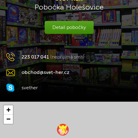
Pobočka Holešovice
Detail pobočky
223 017 041
(nepřijímá sms)
obchod@svet-her.cz
svether
+
−