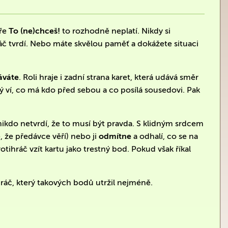
ře
To (ne)chceš!
to rozhodně neplatí. Nikdy si
ráč tvrdí. Nebo máte skvělou paměť a dokážete situaci
áváte
. Roli hraje i zadní strana karet, která udává směr
ý ví, co má kdo před sebou a co posílá sousedovi. Pak
 nikdo netvrdí, že to musí být pravda. S klidným srdcem
, že předávce věří) nebo ji
odmítne
a odhalí, co se na
rotihráč vzít kartu jako trestný bod. Pokud však říkal
 hráč, který takových bodů utržil nejméně.