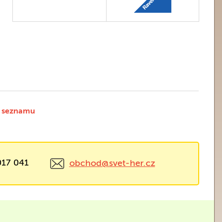
 seznamu
017 041
obchod@svet-her.cz