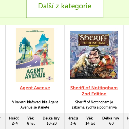
Další z kategorie
Agent Avenue
Sheriff of Nottingham
2nd Edition
V karetní blafovací hře Agent
Sheriff of Nottingham je
Avenue se stanete
zábavná, rychlá a podmanivá
vysloužilými zvířecími špiony,
hra, kterou vaši přátelé určitě
kteří se na poklidném
nepohrdnou. V roli kupce se
y
Hráčů
Věk
Délka hry
Hráčů
Věk
Délka hry
H
předměstí baví tím, že
snažíte na svém zboží co
2-4
8 let
10-20
3-6
14 let
60
vzájemně odkrývají své skryté
nejvíce vydělat, ale nejdříve