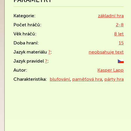
Kategorie:
základní hra
Počet hráčů:
2-8
Věk hráčů:
8 let
Doba hraní:
15
Jazyk materiálu
?
:
neobsahuje text
Jazyk pravidel
?
:
Autor:
Kasper Lapp
Charakteristika:
blufování
,
paměťová hra
,
párty hra