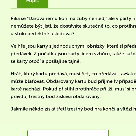
Popis
Říká se "Darovanému koni na zuby nehleď," ale v párty h
nemůžete být jistí, že dostáváte skutečně to, co protih
u stolu perfektně usledovat?
Ve hře jsou karty s jednoduchými obrázky, které si
před
předávek. Z počátku jsou karty lícem vzhůru, takže každ
se karty otočí a posílají se tajně.
Hráč, který kartu předává, musí říct, co předává - avšak
může
blafovat
. Obdarovaný kartu buď
přijme
(v případě
kartě nachází. Pokud přistihl protihráče při lži, musí si p
pravdu, trestný bod získává obdarovaný.
Jakmile někdo získá třetí trestný bod hra končí a vítězí