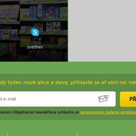
svether
dý týden nové akce a slevy, přihlaste se ať vám nic ne
PŘ
ásením Objednanie newslettera súhlasíte so
spracovaním zadanej emailove