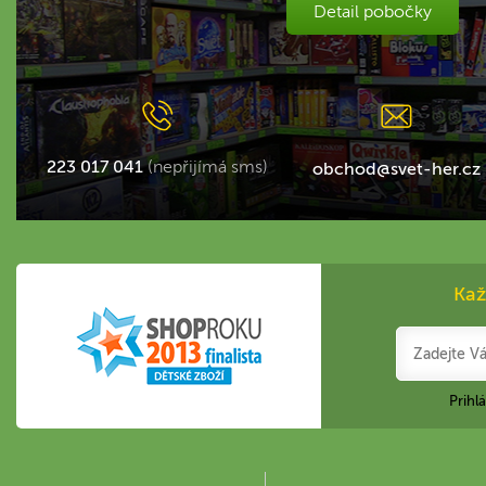
Detail pobočky
223 017 041
(nepřijímá sms)
obchod@svet-her.cz
Kaž
Prihl