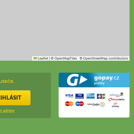
Leaflet
|
© OpenMapTiles
© OpenStreetMap contributors
uteče.
IHLÁSIT
j adresy
.