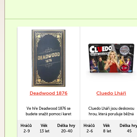
Deadwood 1876
Cluedo Lháři
Ve hře Deadwood 1876 se
Cluedo Lháři jsou deskovou
budete snažit pomocí karet
hrou, která porušuje běžná
sbírat sejfy od ostatních
pravidla. Čeho se můžete
hráčů.
zbavit a koho můžete
Hráčů
Věk
Délka hry
Hráčů
Věk
Délka hr
oklamat? Podobá se ikonické
2-9
13 let
20-40
2-6
8 let
45
hře, ale je do ní přidáno