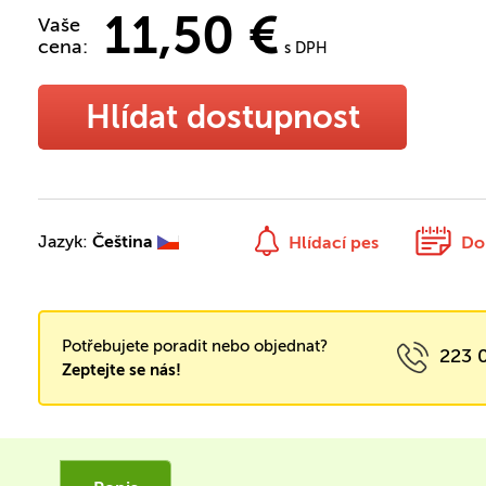
11,50 €
Vaše
cena:
s DPH
Hlídat dostupnost
Jazyk:
Čeština
Hlídací pes
Do
Potřebujete poradit nebo objednat?
223 
Zeptejte se nás!