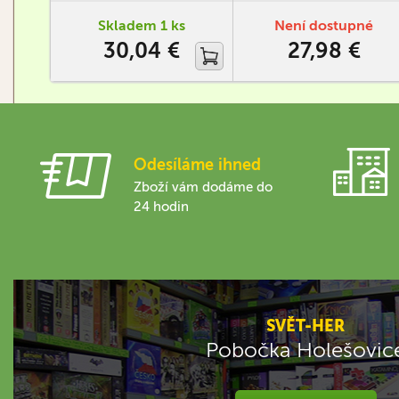
několik zvratů.
Skladem 1 ks
Není dostupné
30,04 €
27,98 €
Odesíláme ihned
Zboží vám dodáme do
24 hodin
SVĚT-HER
Pobočka Holešovic