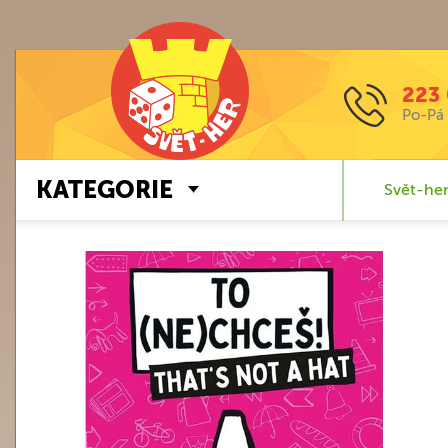
223 
Po-Pá 
KATEGORIE
Svět-her