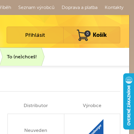
říběh
Seznam výrobců
Doprava a platba
Kontakty
Přihlásit
0
Košík
To (ne)chceš!
Distributor
Výrobce
Neuveden