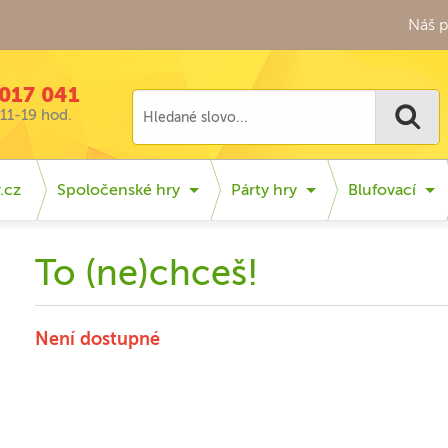
Náš p
017 041
11-19 hod.
.cz
Spoločenské hry
Párty hry
Blufovací
To (ne)chceš!
Není dostupné