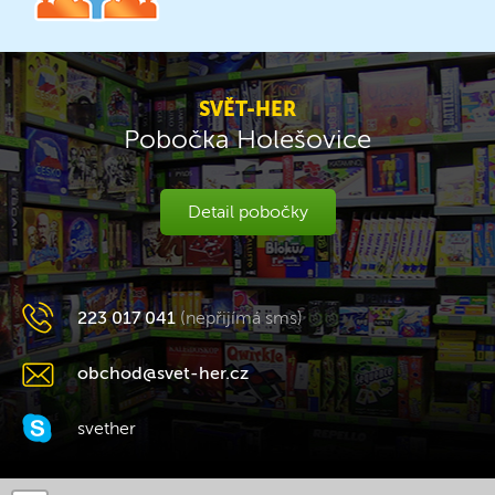
SVĚT-HER
Pobočka Holešovice
Detail pobočky
223 017 041
(nepřijímá sms)
obchod@svet-her.cz
svether