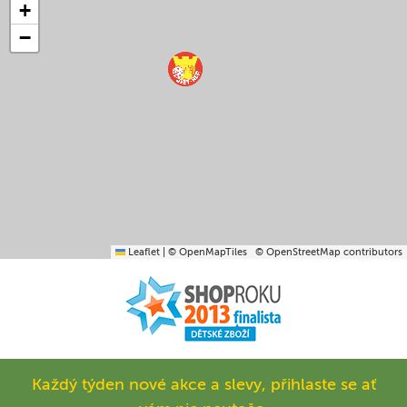
+
−
Leaflet
|
© OpenMapTiles
© OpenStreetMap contributors
Každý týden nové akce a slevy, přihlaste se ať