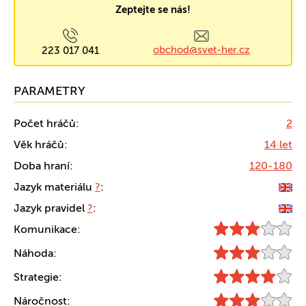
Zeptejte se nás!
obchod@svet-her.cz
223 017 041
PARAMETRY
Počet hráčů:
2
Věk hráčů:
14 let
Doba hraní:
120-180
Jazyk materiálu
?
:
Jazyk pravidel
?
:
Komunikace:
Náhoda:
Strategie:
Náročnost: