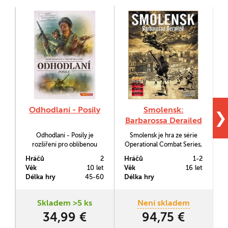
Odhodlaní - Posily
Smolensk:
❯
Barbarossa Derailed
Odhodlaní - Posily je
Smolensk je hra ze série
rozšíření pro oblíbenou
Operational Combat Series,
druhoválečnou
která se zabývá zásadními
Hráčů
2
Hráčů
1-2
H
deckbuldingovou karetní
vojenskými taženími podél
Věk
10 let
Věk
16 let
V
hru pro dva hráče.
cesty k Moskvě, které
Délka hry
45-60
Délka hry
D
probíhaly v létě roku 1941.
Skladem >5 ks
Není skladem
34,99 €
94,75 €