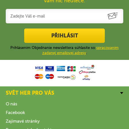
vám nic neuteče.
PŘIHLÁSIT
Prihlásením Objednanie newslettera súhlasíte so
spracovaním
zadanej emailovej adresy
.
SVĚT HER PRO VÁS
O nás
Facebook
Zajímavé stránky