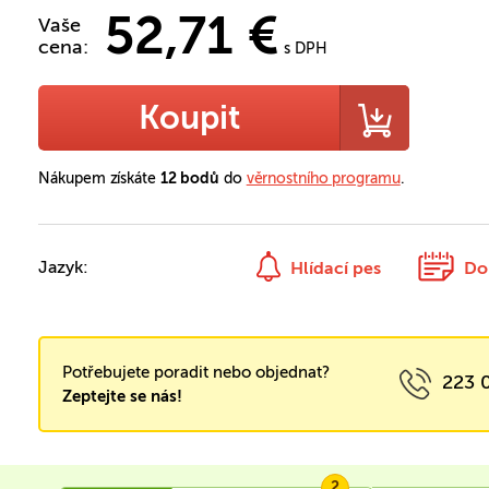
52,71 €
Vaše
cena:
s DPH
Koupit
Nákupem získáte
12 bodů
do
věrnostního programu
.
Jazyk:
Hlídací pes
Do
Potřebujete poradit nebo objednat?
223 
Zeptejte se nás!
2