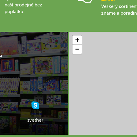
naší prodejně bez
Veškerý sortinen
poplatku
známe a poradí
+
−
e
svether