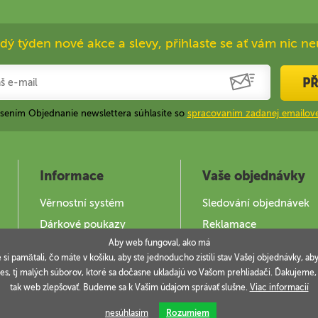
dý týden nové akce a slevy, přihlaste se ať vám nic ne
PŘ
ásením Objednanie newslettera súhlasíte so
spracovaním zadanej emailove
Informace
Vaše objednávky
Věrnostní systém
Sledování objednávek
Dárkové poukazy
Reklamace
Aby web fungoval, ako má
Jak použít DOKY
e si pamätali, čo máte v košíku, aby ste jednoducho zistili stav Vašej objednávky,
es, tj malých súborov, ktoré sa dočasne ukladajú vo Vašom prehliadači. Ďakujeme
tak web zlepšovať. Budeme sa k Vašim údajom správať slušne.
Viac informacií
nesúhlasím
Rozumiem