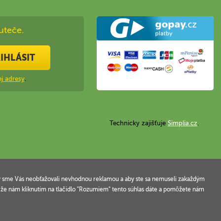
uteče.
IHLÁSIT
j adresy
.
Technicky zajišťuje
Simplia.cz
.
 aby sme Vás neobťažovali nevhodnou reklamou a aby ste sa nemuseli zakaždým
, že nám kliknutím na tlačidlo "Rozumiem" tento súhlas dáte a pomôžete nám