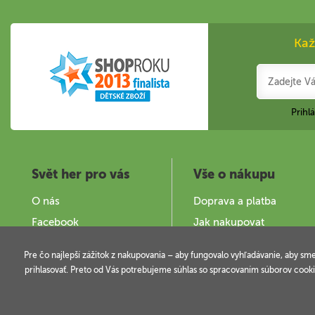
Kaž
Prihl
Svět her pro vás
Vše o nákupu
O nás
Doprava a platba
Facebook
Jak nakupovat
Zajímavé stránky
Obchodní podmínky
Pre čo najlepší zážitok z nakupovania – aby fungovalo vyhľadávanie, aby sm
Provozovatel a kontakty
Podminky užití webu
prihlasovať. Preto od Vás potrebujeme súhlas so spracovaním súborov cooki
Copyright © 2006-2026 SVĚT HER s.r.o.