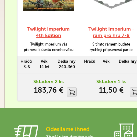
Twilight Imperium
Twilight Imperium -
4th Edition
rám pro hru 7-8
hráčů
Twilight Imperium vás
S tímto rámem budete
přenese k úsvitu nového věku
rychleji připravovat partie
pomocí 17 obsažených frakcí
Twilight Imperium, snadněji
a 354 plastových figurek.
poznáte, kde mají být jaké
Hráčů
Věk
Délka hry
Hráčů
Věk
Délka hry
domovské sysstémy a jak
3-6
14 let
240-360
seskládat celý herní plán. Je
kompatibilní se 4. edicí
Skladem 2 ks
Skladem 1 ks
Twilight Imperium.
183,76 €
11,50 €
Odesíláme ihned
Zboží vám dodáme do