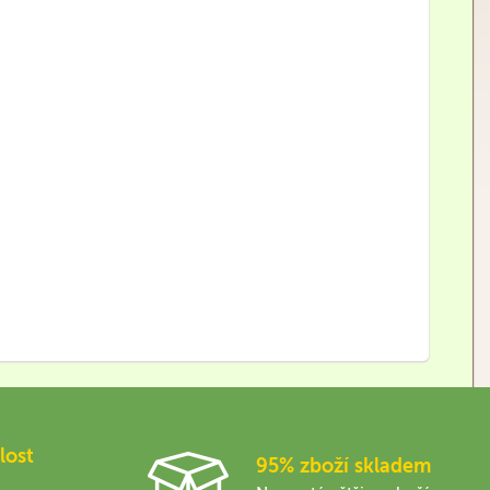
lost
95% zboží skladem