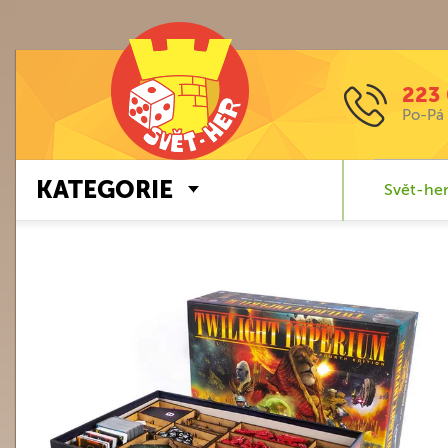
223 
Po-Pá 
KATEGORIE
Svět-her