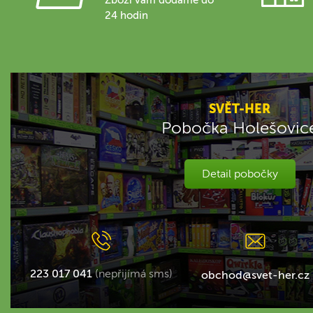
24 hodin
SVĚT-HER
Pobočka Holešovic
Detail pobočky
223 017 041
(nepřijímá sms)
obchod@svet-her.cz