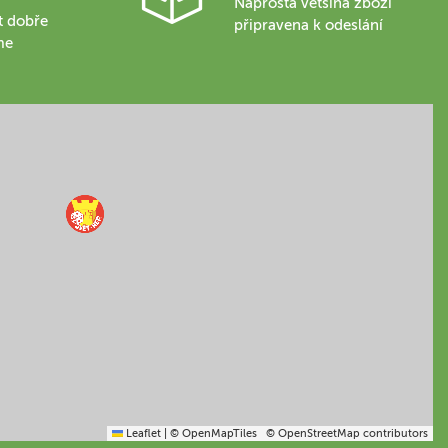
Naprostá většina zboží
t dobře
připravena k odeslání
me
Leaflet
|
© OpenMapTiles
© OpenStreetMap contributors