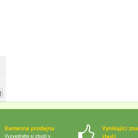
Kamenná prodejna
Vynikající zna
Vyzvedněte si zboží v
zboží