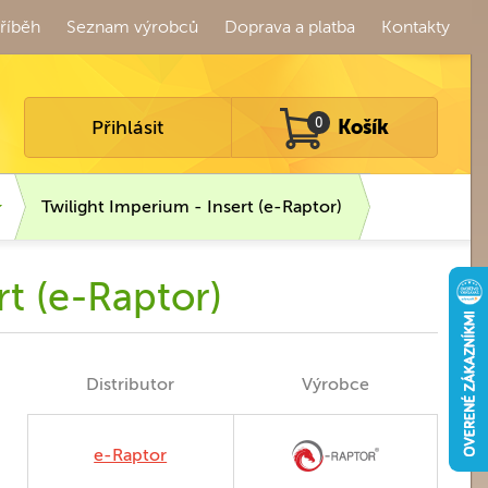
říběh
Seznam výrobců
Doprava a platba
Kontakty
Přihlásit
0
Košík
Twilight Imperium - Insert (e-Raptor)
rt (e-Raptor)
Distributor
Výrobce
e-Raptor