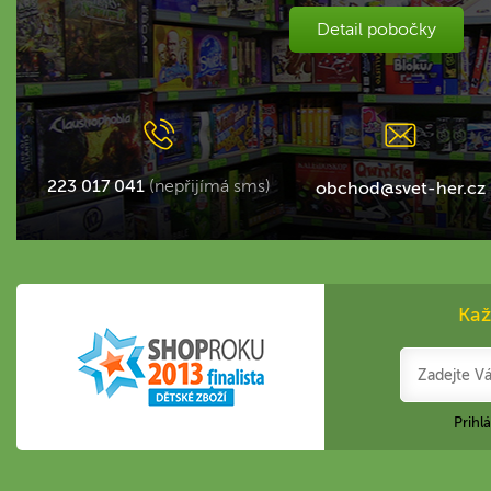
Detail pobočky
223 017 041
(nepřijímá sms)
obchod@svet-her.cz
Kaž
Prihl