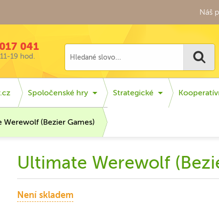
Náš p
017 041
11-19 hod.
.cz
Spoločenské hry
Strategické
Kooperatív
e Werewolf (Bezier Games)
Ultimate Werewolf (Bez
Není skladem