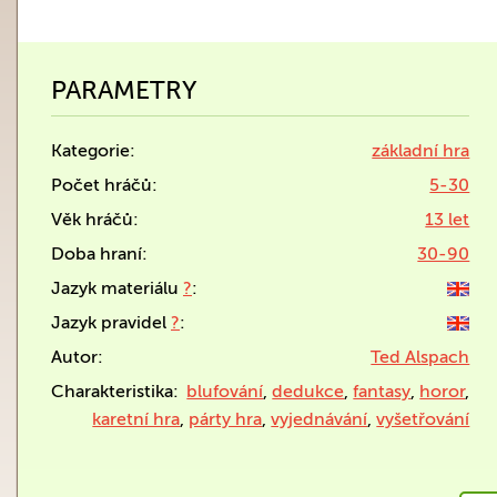
PARAMETRY
Kategorie:
základní hra
Počet hráčů:
5-30
Věk hráčů:
13 let
Doba hraní:
30-90
Jazyk materiálu
?
:
Jazyk pravidel
?
:
Autor:
Ted Alspach
Charakteristika:
blufování
,
dedukce
,
fantasy
,
horor
,
karetní hra
,
párty hra
,
vyjednávání
,
vyšetřování