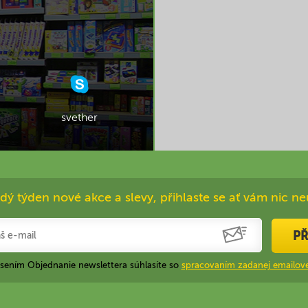
svether
dý týden nové akce a slevy, přihlaste se ať vám nic ne
PŘ
ásením Objednanie newslettera súhlasíte so
spracovaním zadanej emailove