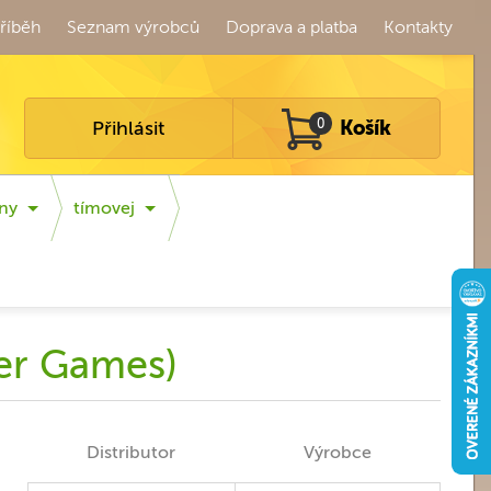
říběh
Seznam výrobců
Doprava a platba
Kontakty
Přihlásit
0
Košík
ny
tímovej
ier Games)
Distributor
Výrobce