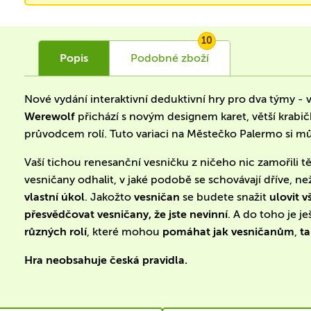
10
Popis
Podobné
zboží
Nové vydání interaktivní deduktivní hry pro dva týmy - 
Werewolf
přichází s novým designem karet, větší krabi
průvodcem rolí. Tuto variaci na Městečko Palermo si můž
Vaší tichou renesanční vesničku z ničeho nic zamořili tě
vesničany odhalit, v jaké podobě se schovávají dříve, 
vlastní úkol
. Jakožto
vesničan
se budete snažit
ulovit 
přesvědčovat vesničany, že jste nevinní
. A do toho je 
různých rolí
, které mohou
pomáhat jak vesničanům
,
t
Hra neobsahuje česká pravidla.