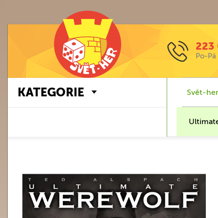
223 
Po-Pá 
KATEGORIE
Svět-her
Ultimat