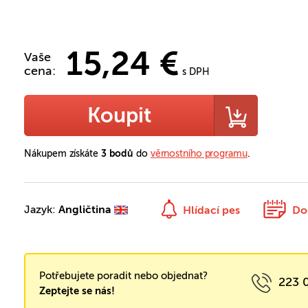
15,24 €
Vaše
cena:
s DPH
Koupit
Nákupem získáte
3 bodů
do
věrnostního programu
.
Jazyk:
Angličtina
Hlídací pes
Do
Potřebujete poradit nebo objednat?
223 
Zeptejte se nás!