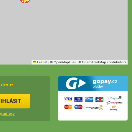
Leaflet
|
© OpenMapTiles
© OpenStreetMap contributors
uteče.
IHLÁSIT
j adresy
.