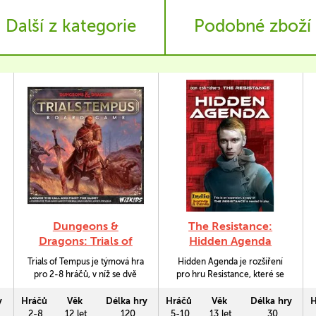
Další z kategorie
Podobné zboží
Dungeons &
The Resistance:
Dragons: Trials of
Hidden Agenda
Tempus (Standard
Trials of Tempus je týmová hra
Hidden Agenda je rozšíření
Edition)
pro 2-8 hráčů, v níž se dvě
pro hru Resistance, které se
soupeřící družiny hrdinů
skládá ze tří rozličných
střetnou v boji o uznání
modulů: Assassin Module,
y
Hráčů
Věk
Délka hry
Hráčů
Věk
Délka hry
H
samotného boha války
Defector Module a Trapper
2-8
12 let
120
5-10
13 let
30