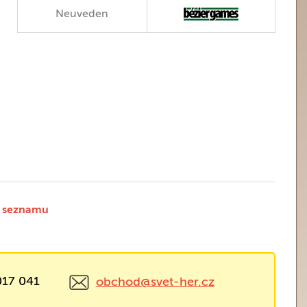
Neuveden
 seznamu
017 041
obchod@svet-her.cz