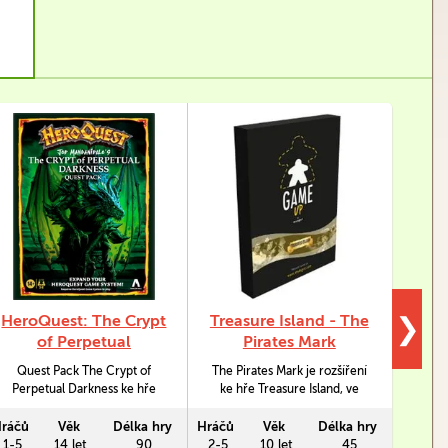
HeroQuest: The Crypt
Treasure Island - The
Co
❯
of Perpetual
Pirates Mark
U
Darkness
Quest Pack The Crypt of
The Pirates Mark je rozšíření
Perpetual Darkness ke hře
ke hře Treasure Island, ve
Underc
Hero Quest obsahuje 10
kterém Dlouhý John Silver
párty
epických dobrodružných
nakreslí na herní desku
p
ráčů
Věk
Délka hry
Hráčů
Věk
Délka hry
Hráčů
výprav navržených autorem
znamení smazatelnou UV
1-5
14 let
90
2-5
10 let
45
2 a víc