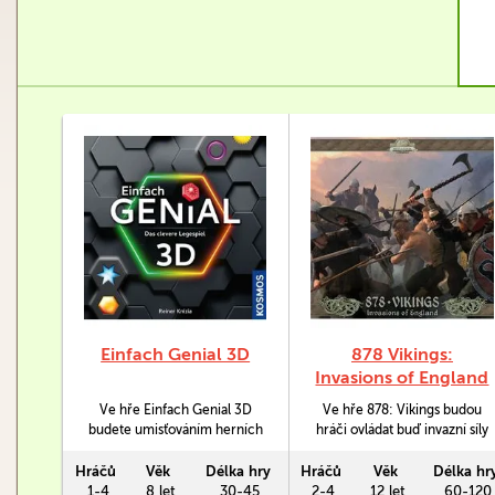
Einfach Genial 3D
878 Vikings:
Invasions of England
Ve hře Einfach Genial 3D
Ve hře 878: Vikings budou
budete umisťováním herních
hráči ovládat buď invazní síly
dílků získávat body za barevné
Vikingů či bránící se
linie, přičemž bodovat se vám
Angličany. Ti, co se postaví za
Hráčů
Věk
Délka hry
Hráčů
Věk
Délka hr
bude vždycky akorát ta
Vikingy budou mít k dispozici
1-4
8 let
30-45
2-4
12 let
60-120