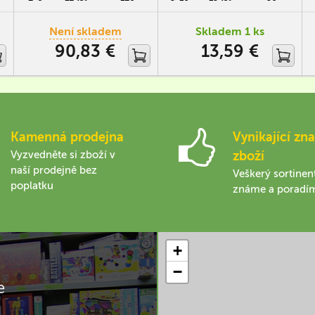
Tempa.
Module.
Není skladem
Skladem 1 ks
90,83 €
13,59 €
Kamenná prodejna
Vynikající zna
Vyzvedněte si zboží v
zboží
naší prodejně bez
Veškerý sortinen
poplatku
známe a poradí
+
−
e