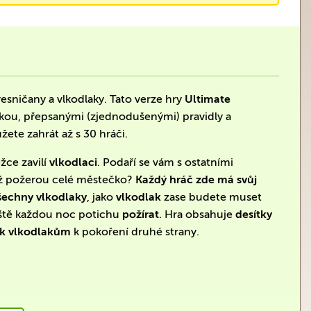
vesničany a vlkodlaky. Tato verze hry
Ultimate
čkou, přepsanými (zjednodušenými) pravidly a
ete zahrát až s 30 hráči.
žce zavilí
vlkodlaci
. Podaří se vám s ostatními
než požerou celé městečko?
Každý hráč zde má svůj
všechny vlkodlaky
, jako
vlkodlak
zase budete muset
ještě každou noc potichu
požírat
. Hra obsahuje
desítky
ak vlkodlakům
k pokoření druhé strany.