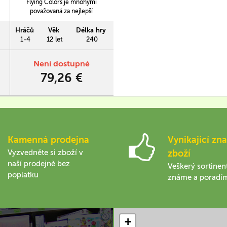
Flying Colors je mnohými
považovaná za nejlepší
válečnou hru zabývající se
námořními bitvami fregat.
Hráčů
Věk
Délka hry
Čekají vás neskutečně věrně
1-4
12 let
240
zpracované bitvy, obahující
spoustu taktických detailů
Není dostupné
jako například naklánění lodi,
79,26 €
vliv větru či dolet střel.
Kamenná prodejna
Vynikající zna
Vyzvedněte si zboží v
zboží
naší prodejně bez
Veškerý sortinen
poplatku
známe a poradí
+