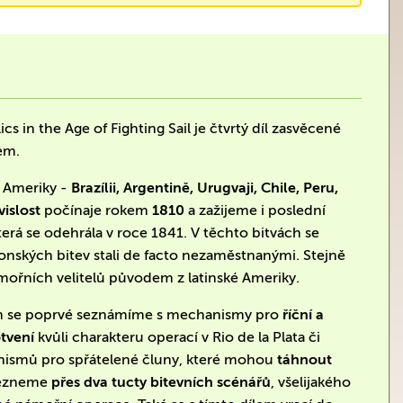
in the Age of Fighting Sail je čtvrtý díl zasvěcené
jem.
í Ameriky -
Brazílii, Argentině, Urugvaji, Chile, Peru,
vislost
počínaje rokem
1810
a zažijeme i poslední
erá se odehrála v roce 1841. V těchto bitvách se
eonských bitev stali de facto nezaměstnanými. Stejně
ámořních velitelů původem z latinské Ameriky.
ch se poprvé seznámíme s mechanismy pro
říční a
otvení
kvůli charakteru operací v Rio de la Plata či
nismů pro spřátelené čluny, které mohou
táhnout
lezneme
přes dva tucty bitevních scénářů
, všelijakého