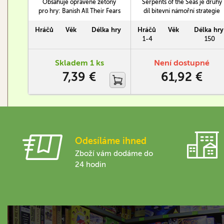
Obsahuje opravené žetony
Serpents of the Seas je druhý
pro hry: Banish All Their Fears
díl bitevní námořní strategie
Downfall For The People
Flying Colors, která se
France '40 Next War: Poland
tentokrát zaměřuje na bitvy
Hráčů
Věk
Délka hry
Hráčů
Věk
Délka hry
2nd Edition Norman
fregat na velkých jezerech,
1-4
150
Conquests Panzer North
dělících USA od Kanady
Africa Tanto Monta The
během revolučního roku
Skladem 1 ks
Není dostupné
Russian Campaign Under the
1812.
7,39 €
61,92 €
Southern Cross
Odesíláme ihned
Zboží vám dodáme do
24 hodin