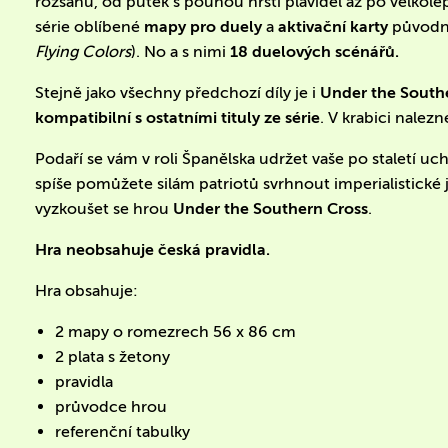
rozsahu, od půtek s pouhou hrstí plavidel až po velkole
série oblíbené
mapy pro duely
a
aktivační karty
původně
Flying Colors
). No a s nimi
18 duelových scénářů.
Stejně jako všechny předchozí díly je i
Under the South
kompatibilní s ostatními tituly ze série
. V krabici nalez
Podaří se vám v roli Španělska udržet vaše po staletí
spíše pomůžete silám patriotů svrhnout imperialistick
vyzkoušet se hrou
Under the Southern Cross
.
Hra neobsahuje česká pravidla.
Hra obsahuje:
2 mapy o romezrech 56 x 86 cm
2 plata s žetony
pravidla
průvodce hrou
referenční tabulky