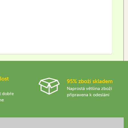
lost
95% zboží skladem
Naprostá většina zboží
t dobře
připravena k odeslání
me