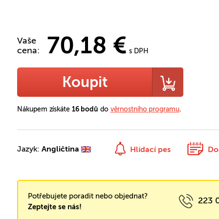
70,18 €
Vaše
cena:
s DPH
Koupit
Nákupem získáte
16 bodů
do
věrnostního programu
.
Jazyk:
Angličtina
Hlídací pes
Do
Potřebujete poradit nebo objednat?
223 
Zeptejte se nás!