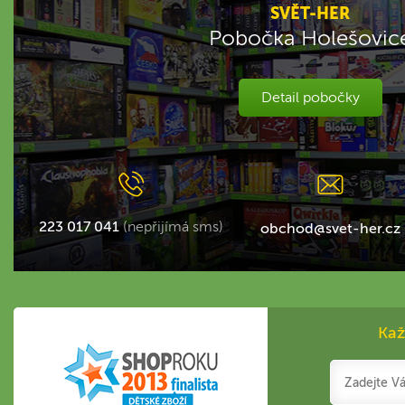
SVĚT-HER
Pobočka Holešovic
Detail pobočky
223 017 041
(nepřijímá sms)
obchod@svet-her.cz
Kaž