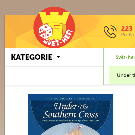
223 
Po-Pá 
KATEGORIE
Svět-her
Under t