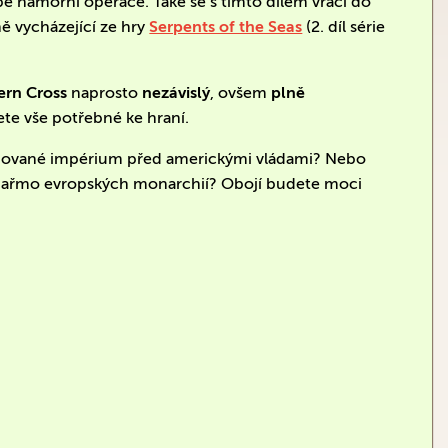
pé námořní operace. Také se s tímto dílem vrací do
 vycházející ze hry
Serpents of the Seas
(2. díl série
ern Cross
naprosto
nezávislý
, ovšem
plně
nete vše potřebné ke hraní.
 uchované impérium před americkými vládami? Nebo
é jařmo evropských monarchií? Obojí budete moci