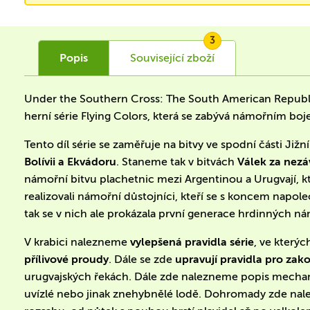
3
Popis
Související
zboží
Under the Southern Cross: The South American Republics 
herní série Flying Colors, která se zabývá námořním bo
Tento díl série se zaměřuje na bitvy ve spodní části Jižn
Bolívii a Ekvádoru
. Staneme tak v bitvách
Válek za nezá
námořní bitvu plachetnic mezi Argentinou a Urugvají, kt
realizovali námořní důstojníci, kteří se s koncem napol
tak se v nich ale prokázala první generace hrdinných n
V krabici nalezneme
vylepšená pravidla série
, ve který
přílivové proudy
. Dále se zde
upravují pravidla pro zak
urugvajských řekách. Dále zde nalezneme popis mecha
uvízlé nebo jinak znehybnělé lodě. Dohromady zde na