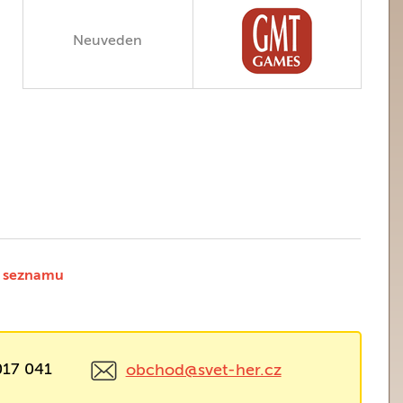
Neuveden
 seznamu
017 041
obchod@svet-her.cz