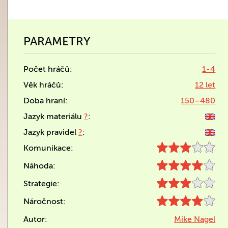
PARAMETRY
Počet hráčů:
1-4
Věk hráčů:
12 let
Doba hraní:
150–480
Jazyk materiálu
?
:
Jazyk pravidel
?
:
Komunikace:
Náhoda:
Strategie:
Náročnost:
Autor:
Mike Nagel