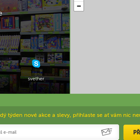
−
e
svether
dý týden nové akce a slevy, přihlaste se ať vám nic ne
PŘ