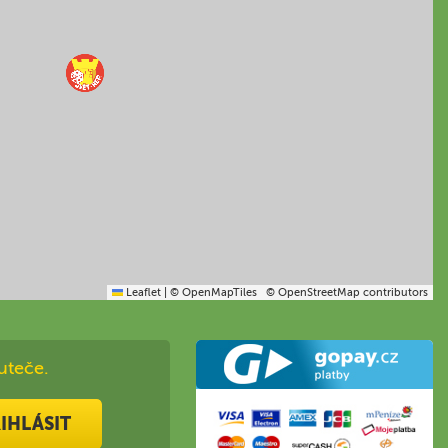
Leaflet
|
© OpenMapTiles
© OpenStreetMap contributors
uteče.
IHLÁSIT