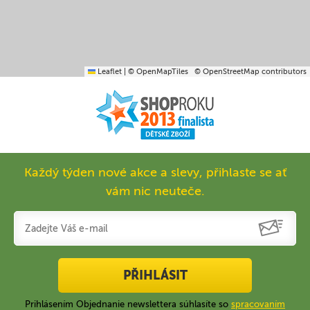
Leaflet
|
© OpenMapTiles
© OpenStreetMap contributors
Každý týden nové akce a slevy, přihlaste se ať
vám nic neuteče.
PŘIHLÁSIT
Prihlásením Objednanie newslettera súhlasíte so
spracovaním