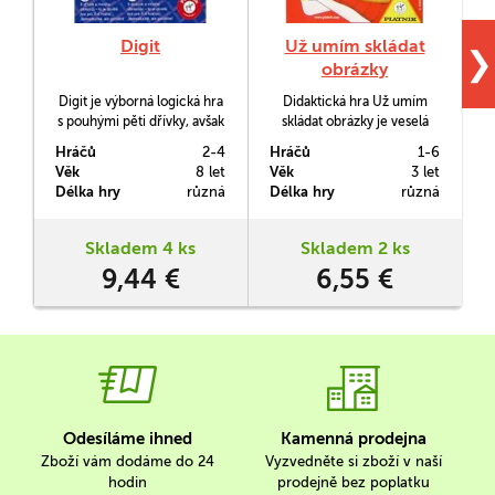
Digit
Už umím skládat
❯
obrázky
Digit je výborná logická hra
Didaktická hra Už umím
s pouhými pěti dřívky, avšak
skládat obrázky je veselá
h
mnoha obrazci. Je na
karetní hra, v níž jde o to
Hráčů
2-4
Hráčů
1-6
H
pravidla jednoduchá, avšak
složit obrázek jako první.
Věk
8 let
Věk
3 let
V
na hraní geniální. Hra je
Hra je vhodná jako dárek na
o
Délka hry
různá
Délka hry
různá
D
vhodná jako dárek na
návštěvu, kde mají malé
návštěvu, kde mají děti
dítě.
školou povinné.
Skladem 4 ks
Skladem 2 ks
9,44 €
6,55 €
Odesíláme ihned
Kamenná prodejna
Zboží vám dodáme do 24
Vyzvedněte si zboží v naší
hodin
prodejně bez poplatku