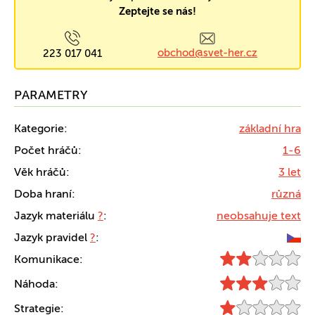
Zeptejte se nás!
obchod@svet-her.cz
223 017 041
PARAMETRY
Kategorie:
základní hra
Počet hráčů:
1-6
Věk hráčů:
3 let
Doba hraní:
různá
Jazyk materiálu
?
:
neobsahuje text
Jazyk pravidel
?
:
Komunikace:
Náhoda:
Strategie: