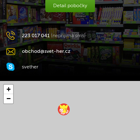
Detail pobočky
223 017 041
(nepřijímá sms)
obchod@svet-her.cz
svether
+
−