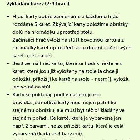
Vykládání barev (2-4 hráči)
Hrací karty dobře zamícháme a každému hráči
rozdáme 5 karet. Zbývající karty položíme obrázky
dolů na hromádku uprostřed stolu.
Začínající hráč vyloží na stůl libovolnou kartu a z
hromádky karet uprostřed stolu doplní počet svých
karet opět na pět.
Jestliže má hráč kartu, která se hodí k některé z
karet, které jsou již vyloženy na stole (a chce ji
odložit), přiloží ji ke kartě na stole - nesmí ji vyložit
jen volně na stůl.
Karty se přikládají podlle následujícího
pravidla: jednotlivé karty musí nejen patřit ke
stejnému obrázku, ale musí být též přikládány ve
stejném pořadí. Ke kartě, která je vybarvená jen
např. 2 barvami, nelze přiložit kartu, která je celá
vybarvená (karta se 4 barvami).