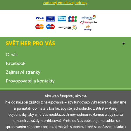
zadanej emailovej adresy
.
SVĚT HER PRO VÁS
O nás
Facebook
Zajímavé stránky
Provozovatel a kontakty
VŠE O NÁKUPU
Aby web fungoval, ako má
Pre čo najlepší zážitok z nakupovania – aby fungovalo vyhľadávanie, aby sme
si pamätali, čo máte v košíku, aby ste jednoducho zistili stav Vašej
INFORMACE
objednávky, aby sme Vás neobťažovali nevhodnou reklamou a aby ste sa
nemuseli zakaždým prihlasovať. Preto od Vás potrebujeme súhlas so
VAŠE OBJEDNÁVKY
spracovaním súborov cookies, tj malých súborov, ktoré sa dočasne ukladajú