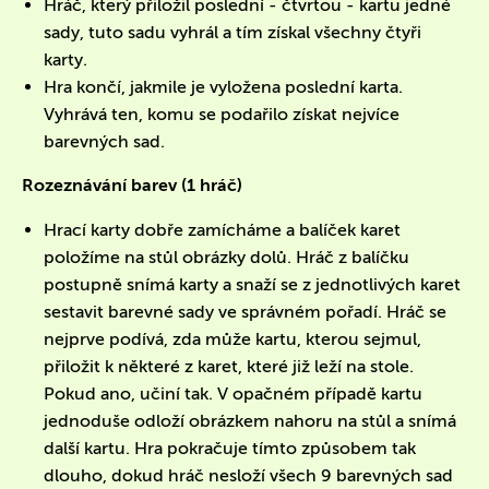
Hráč, který přiložil poslední - čtvrtou - kartu jedné
sady, tuto sadu vyhrál a tím získal všechny čtyři
karty.
Hra končí, jakmile je vyložena poslední karta.
Vyhrává ten, komu se podařilo získat nejvíce
barevných sad.
Rozeznávání barev (1 hráč)
Hrací karty dobře zamícháme a balíček karet
položíme na stůl obrázky dolů. Hráč z balíčku
postupně snímá karty a snaží se z jednotlivých karet
sestavit barevné sady ve správném pořadí. Hráč se
nejprve podívá, zda může kartu, kterou sejmul,
přiložit k některé z karet, které již leží na stole.
Pokud ano, učiní tak. V opačném případě kartu
jednoduše odloží obrázkem nahoru na stůl a snímá
další kartu. Hra pokračuje tímto způsobem tak
dlouho, dokud hráč nesloží všech 9 barevných sad