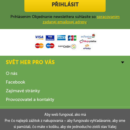
PŘIHLÁSIT
Prihlásením Objednanie newslettera súhlasíte so
spracovaním
zadanej emailovej adresy
.
SVĚT HER PRO VÁS
O nás
Facebook
Zajímavé stránky
Provozovatel a kontakty
VŠE O NÁKUPU
Aby web fungoval, ako má
Pre čo najlepší zážitok z nakupovania – aby fungovalo vyhľadávanie, aby sme
si pamätali, čo máte v košíku, aby ste jednoducho zistili stav Vašej