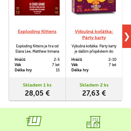
Exploding Kittens
Výbušná koťátka:
❯
Párty karty
Exploding Kittens je hra od
Výbušná koťátka: Párty karty
Z
Elana Lee, Matthew Inmana
je dalším příspěvkem do
a Shane Smalla, která v roce
rodiny kočičí verze ruské
Hráčů
2-5
Hráčů
2-10
H
2015 změnila historii
rulety. Krabička nejen, že
Věk
7 let
Věk
7 let
V
crowfundingových
po otevření hraje (hudba
Délka hry
15
Délka hry
D
kampaní, když na její vznik
vážně sedne), ale ukrývá
přispělo přes 219 000 lidí.
karty až pro deset hráčů.
s
Skladem 1 ks
Skladem 2 ks
28,05 €
27,63 €