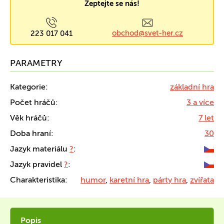
Zeptejte se nás!
obchod@svet-her.cz
223 017 041
PARAMETRY
Kategorie:
základní hra
Počet hráčů:
3 a více
Věk hráčů:
7 let
Doba hraní:
30
Jazyk materiálu
?
:
Jazyk pravidel
?
:
Charakteristika:
humor
,
karetní hra
,
párty hra
,
zvířata
Popis