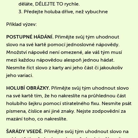
děláte, DĚLEJTE TO rychle.
3. Předejte holuba dříve, než vybuchne
Příklad výzev:
POSTUPNÉ HÁDÁNÍ.
Přimějte svůj tým uhodnout
slovo na své kartě pomocí jednoslovné nápovědy.
Množství nápověd není omezené, ale váš tým musí
mezi každou nápovědou alespoň jednou hádat.
Nesmíte říct slovo z karty ani jeho část či jakoukoliv
jeho variaci.
HOLUBÍ OBRÁZKY.
Přimějte svůj tým uhodnout slovo
na své kartě tím, že ho nakreslíte na průhlednou část
holubího šejkru pomocí stíratelného fixu. Nesmíte psát
písmena, číslice ani jiné znaky. Nejste zodpovědní za
mazání toho, co nakreslíte.
ŠARÁDY VSEDĚ.
Přimějte svůj tým uhodnout slovo na