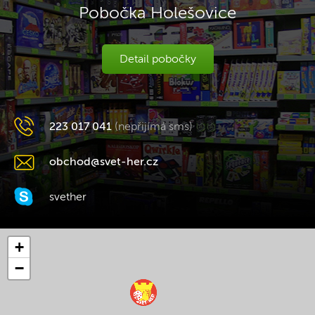
Pobočka Holešovice
Detail pobočky
223 017 041
(nepřijímá sms)
obchod@svet-her.cz
svether
+
−