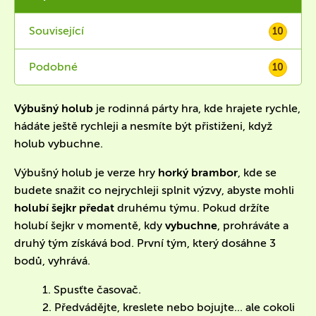
Související
10
Podobné
10
Výbušný holub
je rodinná párty hra, kde hrajete rychle,
hádáte ještě rychleji a nesmíte být přistiženi, když
holub vybuchne.
Výbušný holub je verze hry
horký brambor
, kde se
budete snažit co nejrychleji splnit výzvy, abyste mohli
holubí šejkr předat
druhému týmu. Pokud držíte
holubí šejkr v momentě, kdy
vybuchne
, prohráváte a
druhý tým získává bod. První tým, který dosáhne 3
bodů, vyhrává.
1. Spusťte časovač.
2. Předvádějte, kreslete nebo bojujte... ale cokoli