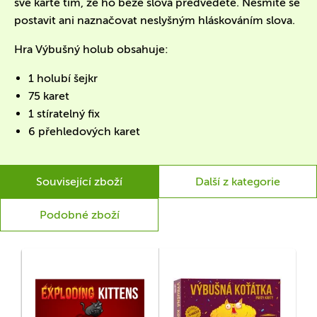
své kartě tím, že ho beze slova předvedete. Nesmíte se
postavit ani naznačovat neslyšným hláskováním slova.
Hra Výbušný holub obsahuje:
1 holubí šejkr
75 karet
1 stíratelný fix
6 přehledových karet
Související zboží
Další z kategorie
Podobné zboží