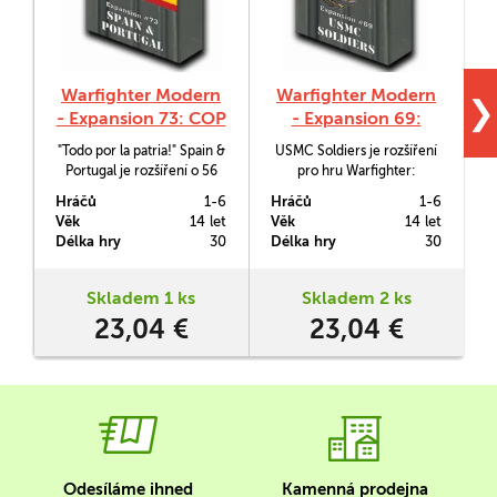
Warfighter Modern
Warfighter Modern
❯
- Expansion 73: COP
- Expansion 69:
Spain & Portugal
USMC Soldiers
"Todo por la patria!" Spain &
USMC Soldiers je rozšíření
Portugal je rozšíření o 56
pro hru Warfighter:
kartách pro hru Warfighter:
Modern, které vám dá k
Hráčů
1-6
Hráčů
1-6
H
Modern, které dává hráčům
dispozici vojáky námořního
Z
Věk
14 let
Věk
14 let
V
k dispozici vojáky a výbavu
sboru Spojených států a s
Délka hry
30
Délka hry
30
D
pro elitní vojáky Španělska a
nimi i potřebnou výbavu a
Portugalska.
dovednosti.
Skladem 1 ks
Skladem 2 ks
23,04 €
23,04 €
Odesíláme ihned
Kamenná prodejna