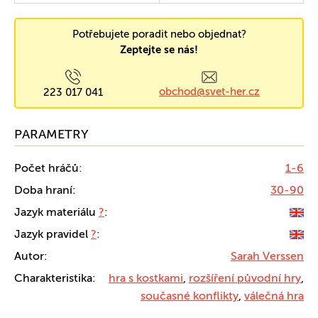
Potřebujete poradit nebo objednat?
Zeptejte se nás!
obchod@svet-her.cz
223 017 041
PARAMETRY
Počet hráčů:
1-6
Doba hraní:
30-90
Jazyk materiálu
?
:
Jazyk pravidel
?
:
Autor:
Sarah Verssen
Charakteristika:
hra s kostkami
,
rozšíření původní hry
,
současné konflikty
,
válečná hra