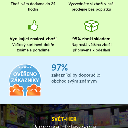
Zboží vám dodáme do 24
Vyzvedněte si zboží v naší
hodin
prodejně bez poplatku
Vynikající znalost zboží
95% zboží skladem
Veškerý sortinent dobře
Naprostá většina zboží
známe a poradíme
připravena k odeslání
97%
zákazníků by doporučilo
obchod svým známým
SVĚT-HER
Pobočka Holešovice