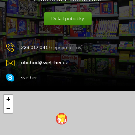
Detail pobočky
223 017 041
(nepřijímá sms)
obchod@svet-her.cz
svether
+
−