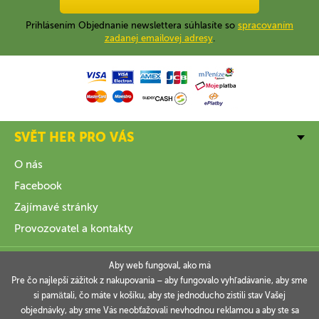
Prihlásením Objednanie newslettera súhlasíte so
spracovaním
zadanej emailovej adresy
.
SVĚT HER PRO VÁS
O nás
Facebook
Zajímavé stránky
Provozovatel a kontakty
VŠE O NÁKUPU
Aby web fungoval, ako má
Pre čo najlepší zážitok z nakupovania – aby fungovalo vyhľadávanie, aby sme
si pamätali, čo máte v košíku, aby ste jednoducho zistili stav Vašej
INFORMACE
objednávky, aby sme Vás neobťažovali nevhodnou reklamou a aby ste sa