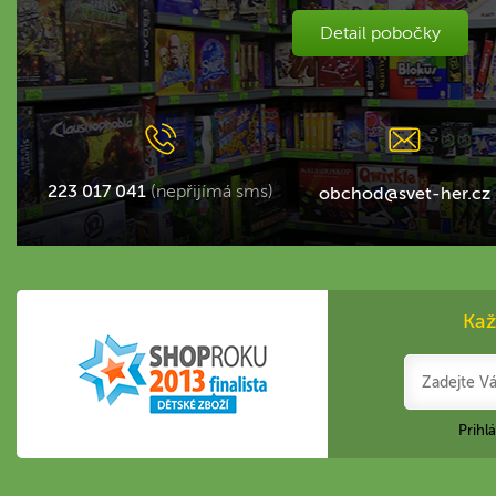
Detail pobočky
223 017 041
(nepřijímá sms)
obchod@svet-her.cz
Kaž
Prihl