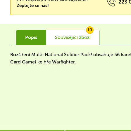
223 
Zeptejte se nás!
10
Popis
Související
zboží
Rozšíření Multi-National Soldier Pack! obsahuje 56 ka
Card Game) ke hře Warfighter.