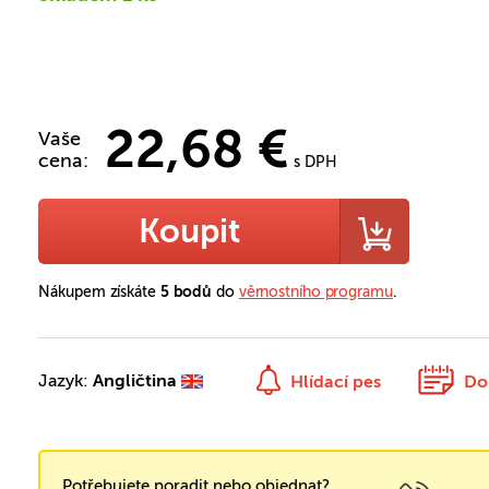
22,68 €
Vaše
cena:
s DPH
Koupit
Nákupem získáte
5 bodů
do
věrnostního programu
.
Jazyk:
Angličtina
Hlídací pes
Do
Potřebujete poradit nebo objednat?