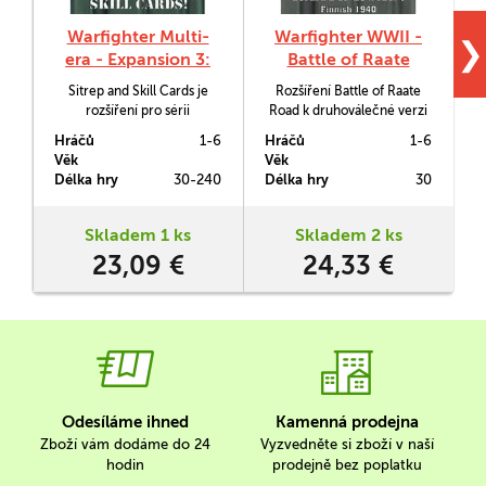
Warfighter Multi-
Warfighter WWII -
❯
era - Expansion 3:
Battle of Raate
Sitrep and Skill
Road
Sitrep and Skill Cards je
Rozšíření Battle of Raate
Cards!
rozšíření pro sérii
Road k druhoválečné verzi
Warfighter. To do ní uvádí
hry Warfighter nás postaví
W
Hráčů
1-6
Hráčů
1-6
H
opět karty situací a reportů.
do situace, kdy 7. prosince
Věk
Věk
V
Pro moderní denní válku,
1939 zaútočila 163. sovětská
k
Délka hry
30-240
Délka hry
30
D
noční válku, současné
střelecká divize na
a
soukromé vojenské
východofinské město
subjekty, druhoválečnou
Suomussalmi.
Skladem 1 ks
Skladem 2 ks
Evropu a druhoválečné
23,09 €
24,33 €
Tichomoří.
Odesíláme ihned
Kamenná prodejna
Zboží vám dodáme do 24
Vyzvedněte si zboží v naší
hodin
prodejně bez poplatku