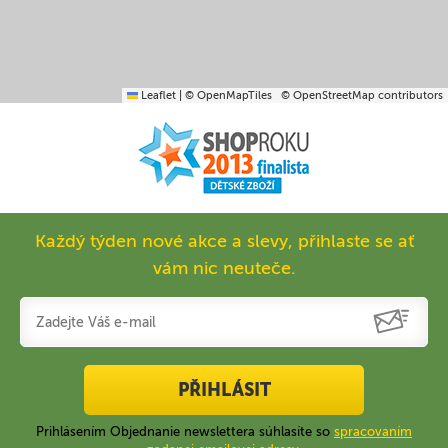
Leaflet
|
© OpenMapTiles
© OpenStreetMap contributors
Každý týden nové akce a slevy, přihlaste se ať
vám nic neuteče.
PŘIHLÁSIT
Prihlásením Objednanie newslettera súhlasíte so
spracovaním