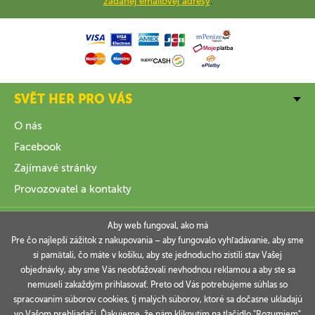
zadanej emailovej adresy
.
SVĚT HER PRO VÁS
O nás
Facebook
Zajímavé stránky
Provozovatel a kontakty
VŠE O NÁKUPU
Aby web fungoval, ako má
Pre čo najlepší zážitok z nakupovania – aby fungovalo vyhľadávanie, aby sme
si pamätali, čo máte v košíku, aby ste jednoducho zistili stav Vašej
INFORMACE
objednávky, aby sme Vás neobťažovali nevhodnou reklamou a aby ste sa
nemuseli zakaždým prihlasovať. Preto od Vás potrebujeme súhlas so
VAŠE OBJEDNÁVKY
spracovaním súborov cookies, tj malých súborov, ktoré sa dočasne ukladajú
vo Vašom prehliadači. Ďakujeme, že nám kliknutím na tlačidlo "Rozumiem"