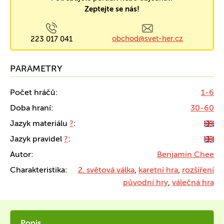
Zeptejte se nás!
obchod@svet-her.cz
223 017 041
PARAMETRY
Počet hráčů:
1-6
Doba hraní:
30-60
Jazyk materiálu
?
:
Jazyk pravidel
?
:
Autor:
Benjamin Chee
Charakteristika:
2. světová válka
,
karetní hra
,
rozšíření
původní hry
,
válečná hra
Popis