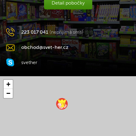
Detail pobočky
223 017 041
(nepřijímá sms)
obchod@svet-her.cz
svether
+
−