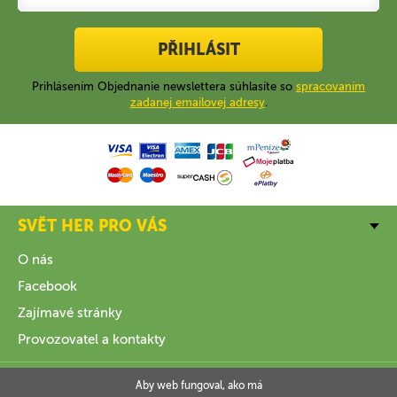
PŘIHLÁSIT
Prihlásením Objednanie newslettera súhlasíte so
spracovaním
zadanej emailovej adresy
.
SVĚT HER PRO VÁS
O nás
Facebook
Zajímavé stránky
Provozovatel a kontakty
VŠE O NÁKUPU
Aby web fungoval, ako má