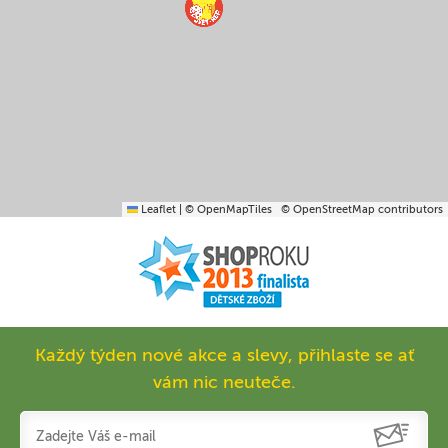
Leaflet
|
© OpenMapTiles
© OpenStreetMap contributors
Každý týden nové akce a slevy, přihlaste se ať
vám nic neuteče.