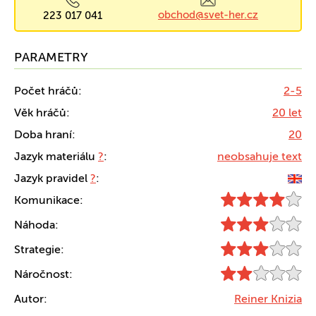
obchod@svet-her.cz
223 017 041
PARAMETRY
Počet hráčů:
2-5
Věk hráčů:
20 let
Doba hraní:
20
Jazyk materiálu
?
:
neobsahuje text
Jazyk pravidel
?
:
Komunikace:
Náhoda:
Strategie:
Náročnost:
Autor:
Reiner Knizia