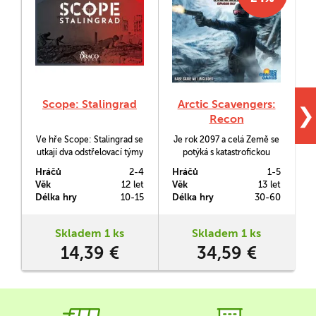
Scope: Stalingrad
Arctic Scavengers:
❯
Recon
Ve hře Scope: Stalingrad se
Je rok 2097 a celá Země se
P
utkají dva odstřelovací týmy
potýká s katastrofickou
v troskách Stalingradu. Hra
změnou klimatu, díky níž je
Hráčů
2-4
Hráčů
1-5
H
o střílení a ukrývání.
planeta ponořena do nové
Věk
12 let
Věk
13 let
V
doby ledové. Jak přežijete v
Délka hry
10-15
Délka hry
30-60
D
této nelehké době zjistíte se
hrou Arctic Scavengers.
z
Toto je její rošíření Recon.
Skladem 1 ks
Skladem 1 ks
14,39 €
34,59 €