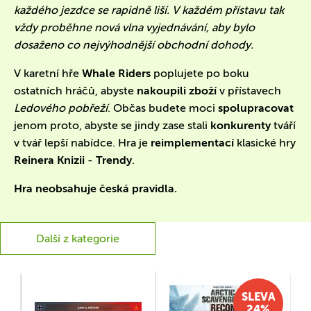
každého jezdce se rapidně liší. V každém přístavu tak
vždy proběhne nová vlna vyjednávání, aby bylo
dosaženo co nejvýhodnější obchodní dohody.
V karetní hře
Whale Riders
poplujete po boku
ostatních hráčů, abyste
nakoupili zboží
v přístavech
Ledového pobřeží
. Občas budete moci
spolupracovat
jenom proto, abyste se jindy zase stali
konkurenty
tváří
v tvář lepší nabídce. Hra je
reimplementací
klasické hry
Reinera Knizii
-
Trendy
.
Hra neobsahuje česká pravidla.
Další z kategorie
SLEVA
24%