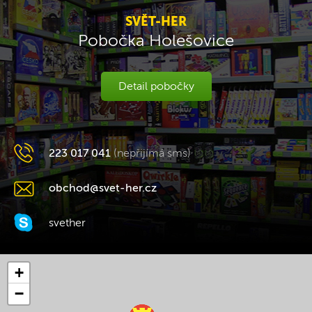
SVĚT-HER
Pobočka Holešovice
Detail pobočky
223 017 041
(nepřijímá sms)
obchod@svet-her.cz
svether
+
−