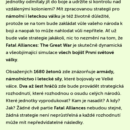
jednotky odmítaly jít do boje a udržíte si kontrolu nad
vzdálenými koloniemi? Mít zpracovanou strategii pro
námořní i leteckou válku
je též životně důležité,
protože se na tom bude zakládat vůle vašeho národa k
boji a naopak to může nahlodat vůli nepřítele. Ať už
bude vaše strategie jakákoli, nic to nezmění na tom, že
Fatal Alliances: The Great War
je skutečně dynamická
a všeobjímající simulace
všech bojišť První světové
války
.
Obsažených
1680 žetonů
zde znázorňuje
armády,
námořnictvo i letecké síly
, které bojovaly ve Velké
válce.
Dva až šest hráčů
zde bude provádět strategická
rozhodnutí, které rozhodnou o osudu celých národů.
Které jednotky vyprodukovat? Kam je nasadit? A kdy?
Jak? Žádné dvě partie
Fatal Alliances
nebudou stejné,
žádná strategie není neprůstřelná a každé rozhodnutí
může mít nepředvídatelné následky.