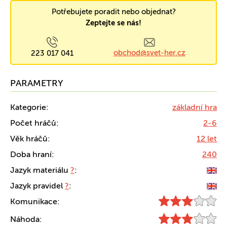
Potřebujete poradit nebo objednat?
Zeptejte se nás!
obchod@svet-her.cz
223 017 041
PARAMETRY
Kategorie:
základní hra
Počet hráčů:
2-6
Věk hráčů:
12 let
Doba hraní:
240
Jazyk materiálu
?
:
Jazyk pravidel
?
:
Komunikace:
Náhoda: