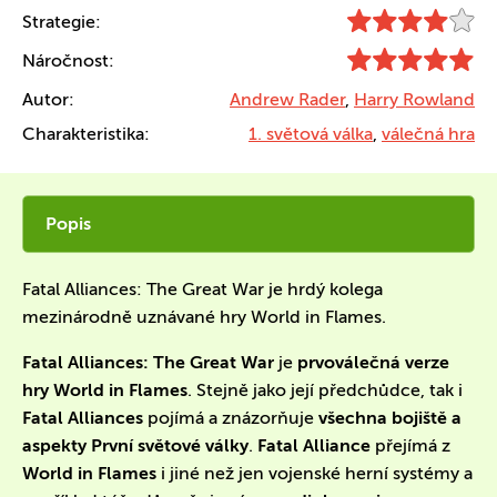
Strategie:
Náročnost:
Autor:
Andrew Rader
,
Harry Rowland
Charakteristika:
1. světová válka
,
válečná hra
Popis
Fatal Alliances: The Great War je hrdý kolega
mezinárodně uznávané hry World in Flames.
Fatal Alliances: The Great War
je
prvoválečná verze
hry World in Flames
. Stejně jako její předchůdce, tak i
Fatal Alliances
pojímá a znázorňuje
všechna bojiště a
aspekty První světové války
.
Fatal Alliance
přejímá z
World in Flames
i jiné než jen vojenské herní systémy a