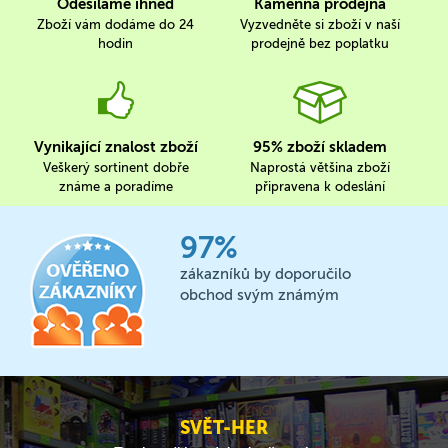
Odesíláme ihned
Kamenná prodejna
Zboží vám dodáme do 24
Vyzvedněte si zboží v naší
hodin
prodejně bez poplatku
Vynikající znalost zboží
95% zboží skladem
Veškerý sortinent dobře
Naprostá většina zboží
známe a poradíme
připravena k odeslání
97%
zákazníků by doporučilo
obchod svým známým
SVĚT-HER