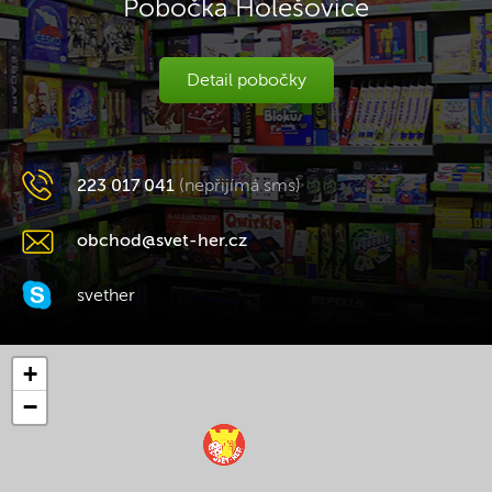
Pobočka Holešovice
Detail pobočky
223 017 041
(nepřijímá sms)
obchod@svet-her.cz
svether
+
−