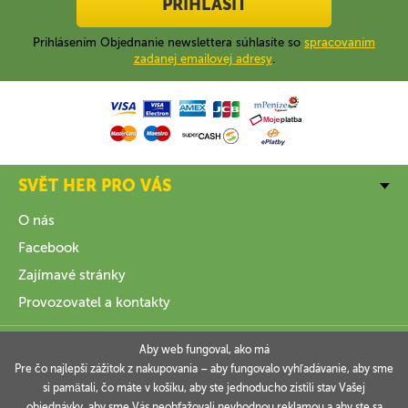
PŘIHLÁSIT
Prihlásením Objednanie newslettera súhlasíte so
spracovaním
zadanej emailovej adresy
.
SVĚT HER PRO VÁS
O nás
Facebook
Zajímavé stránky
Provozovatel a kontakty
VŠE O NÁKUPU
Aby web fungoval, ako má
Pre čo najlepší zážitok z nakupovania – aby fungovalo vyhľadávanie, aby sme
si pamätali, čo máte v košíku, aby ste jednoducho zistili stav Vašej
INFORMACE
objednávky, aby sme Vás neobťažovali nevhodnou reklamou a aby ste sa