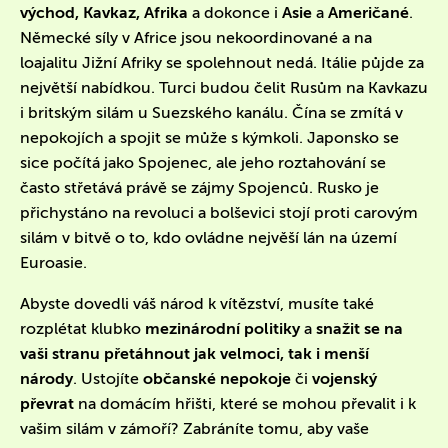
východ, Kavkaz, Afrika
a dokonce i
Asie
a
Američané
.
Německé síly v Africe jsou nekoordinované a na
loajalitu Jižní Afriky se spolehnout nedá. Itálie půjde za
největší nabídkou. Turci budou čelit Rusům na Kavkazu
i britským silám u Suezského kanálu. Čína se zmítá v
nepokojích a spojit se může s kýmkoli. Japonsko se
sice počítá jako Spojenec, ale jeho roztahování se
často střetává právě se zájmy Spojenců. Rusko je
přichystáno na revoluci a bolševici stojí proti carovým
silám v bitvě o to, kdo ovládne nejvěší lán na území
Euroasie.
Abyste dovedli váš národ k vítězství, musíte také
rozplétat klubko
mezinárodní politiky
a
snažit se na
vaši stranu přetáhnout jak velmoci, tak i menší
národy
. Ustojíte
občanské nepokoje
či
vojenský
převrat
na domácím hřišti, které se mohou převalit i k
vašim silám v zámoří? Zabráníte tomu, aby vaše