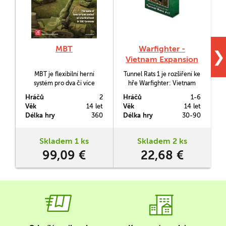
MBT
Warfighter -
P
❯
Vietnam Expansion
6. Tunnel Rats 1
MBT je flexibilní herní
Tunnel Rats 1 je rozšíření ke
systém pro dva či více
hře Warfighter: Vietnam
h
hráčů, navržený pro
přidávající do ní tzv.
Hráčů
2
Hráčů
1-6
H
simulaci operací
tunelové krysy - bojovníky v
Věk
14 let
Věk
14 let
V
kombinovaných malých
úzkých podzemních
Délka hry
360
Délka hry
30-90
D
jednotek, zasazený do
chodbách.
Německa roku 1987.
Skladem 1 ks
Skladem 2 ks
99,09 €
22,68 €