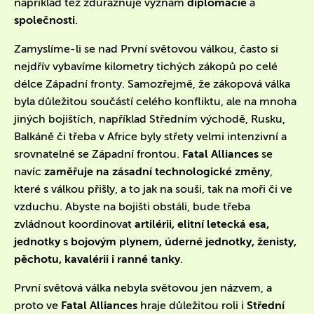
například též zdůrazňuje význam
diplomacie
a
společnosti
.
Zamyslíme-li se nad První světovou válkou, často si
nejdřív vybavíme kilometry tichých zákopů po celé
délce Západní fronty. Samozřejmě, že zákopová válka
byla důležitou součástí celého konfliktu, ale na mnoha
jiných bojištích, například Středním východě, Rusku,
Balkáně či třeba v Africe byly střety velmi intenzivní a
srovnatelné se Západní frontou.
Fatal Alliances
se
navíc
zaměřuje na zásadní technologické změny
,
které s válkou přišly, a to jak na souši, tak na moři či ve
vzduchu. Abyste na bojišti obstáli, bude třeba
zvládnout koordinovat
artilérii, elitní letecká esa,
jednotky s bojovým plynem, úderné jednotky, ženisty,
pěchotu, kavalérii i ranné tanky
.
První světová válka nebyla světovou jen názvem, a
proto ve
Fatal Alliances
hraje důležitou roli i
Střední