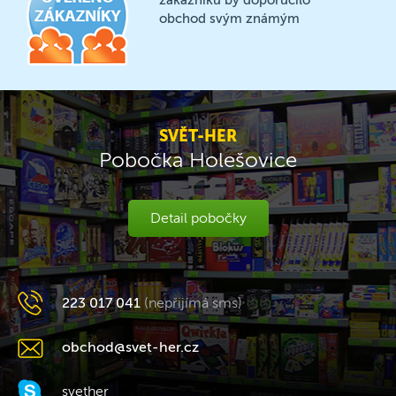
zákazníků by doporučilo
obchod svým známým
SVĚT-HER
Pobočka Holešovice
Detail pobočky
223 017 041
(nepřijímá sms)
obchod@svet-her.cz
svether