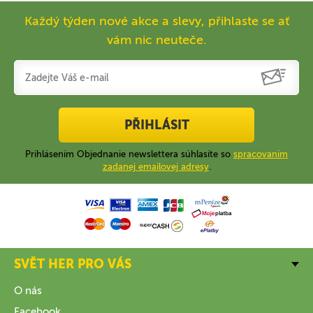
Každý týden nové akce a slevy, přihlaste se ať
vám nic neuteče.
PŘIHLÁSIT
Prihlásením Objednanie newslettera súhlasíte so
spracovaním
zadanej emailovej adresy
.
SVĚT HER PRO VÁS
O nás
Facebook