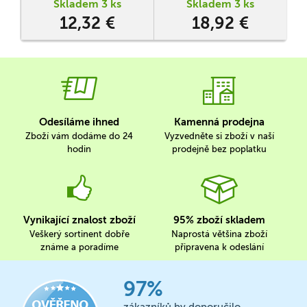
Skladem 3 ks
Skladem 3 ks
sestavit řadu pěti svých
12,32 €
18,92 €
donutů a neumožnit
soupeři, aby se do řady
vměstnal s těmi svými.
Odesíláme ihned
Kamenná prodejna
Zboží vám dodáme do 24
Vyzvedněte si zboží v naší
hodin
prodejně bez poplatku
Vynikající znalost zboží
95% zboží skladem
Veškerý sortinent dobře
Naprostá většina zboží
známe a poradíme
připravena k odeslání
97%