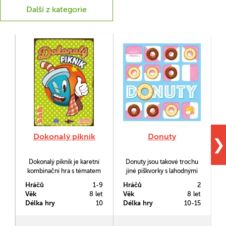
Další z kategorie
Dokonalý piknik
Donuty
❯
Dokonalý piknik je karetní
Donuty jsou takové trochu
R
kombinační hra s tématem
jiné piškvorky s lahodnými
k nakousnutí. Chytrým
koblížky. Políčka hracího
n
Hráčů
1-9
Hráčů
2
H
pokládáním karet a
plánu (mimochodem
Věk
8 let
Věk
8 let
V
seskupováním stejných
složeného ze čtyř náhodně
Délka hry
10
Délka hry
10-15
D
druhů dobrot a ubrousků se
poskládaných částí) určují,
snažíte získat co nejvíce
kam může protihráč zahrát
bodů.
své kameny. Cílem je