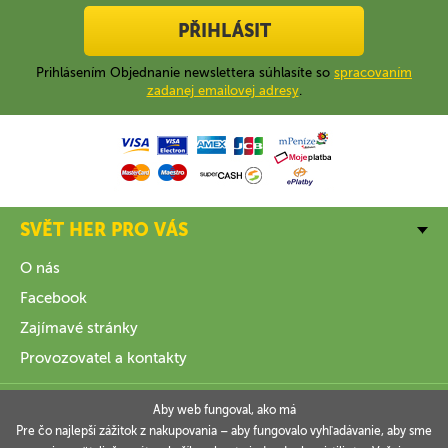
PŘIHLÁSIT
Prihlásením Objednanie newslettera súhlasíte so
spracovaním
zadanej emailovej adresy
.
SVĚT HER PRO VÁS
O nás
Facebook
Zajímavé stránky
Provozovatel a kontakty
VŠE O NÁKUPU
Aby web fungoval, ako má
Pre čo najlepší zážitok z nakupovania – aby fungovalo vyhľadávanie, aby sme