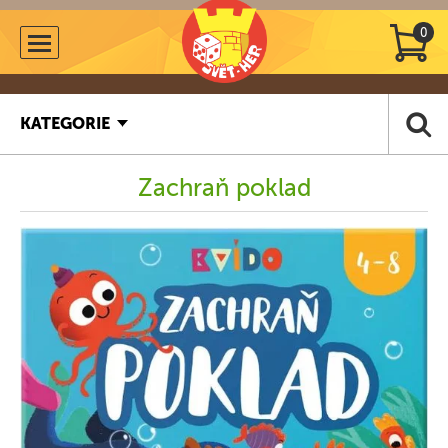
0
KATEGORIE
Zachraň poklad