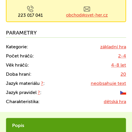
obchod@svet-her.cz
223 017 041
PARAMETRY
Kategorie:
základní hra
Počet hráčů:
2-4
Věk hráčů:
4-8 let
Doba hraní:
20
Jazyk materiálu
?
:
neobsahuje text
Jazyk pravidel
?
:
Charakteristika:
dětská hra
Popis