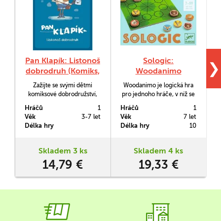
Pan Klapík: Listonoš
Sologic:
❯
dobrodruh (Komiks,
Woodanimo
v němž jsi malým
Zažijte se svými dětmi
Woodanimo je logická hra
hrdinou)
komiksové dobrodružství,
pro jednoho hráče, v níž se
kde je čtenář hlavním
snažíte umístit žetony
p
Hráčů
1
Hráčů
1
H
hrdinou! V příběhu se
zvířátek na kartu podle
Věk
3-7 let
Věk
7 let
V
seznámíte s Panem
předepsaných podmínek.
Délka hry
Délka hry
10
D
Klapíkem, který není jen
Hra obsahuje celkem 50
obyčejným listonošem – je
karet s úlohami ve třech
to totiž listonoš-dobrodruh.
úrovních obtížnosti.
Skladem 3 ks
Skladem 4 ks
Díky tomu mu přátelé
14,79 €
19,33 €
z vesnice zadávají jen ty
nejzajímavější zásilky.