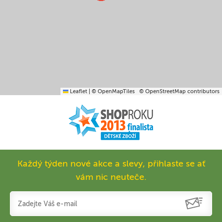
Leaflet
|
© OpenMapTiles
© OpenStreetMap contributors
Každý týden nové akce a slevy, přihlaste se ať
vám nic neuteče.