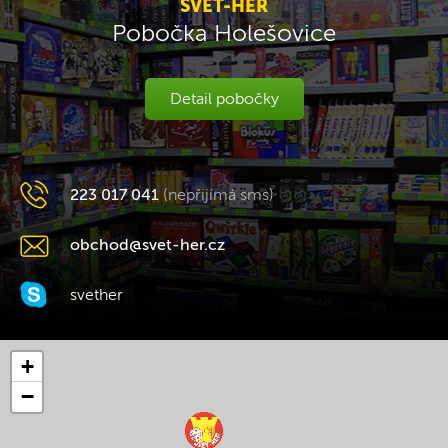
SVĚT-HER
Pobočka Holešovice
Detail pobočky
223 017 041
(nepřijímá sms)
obchod@svet-her.cz
svether
+
−