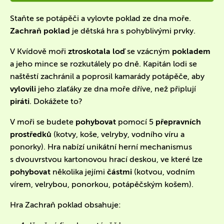
Staňte se potápěči a vylovte poklad ze dna moře.
Zachraň poklad
je dětská hra s pohyblivými prvky.
V Kvídově moři
ztroskotala loď
se vzácným
pokladem
a jeho mince se rozkutálely po dně. Kapitán lodi se
naštěstí zachránil a poprosil kamarády potápěče, aby
vylovili
jeho zlaťáky ze dna moře dříve, než připlují
piráti
. Dokážete to?
V moři se budete
pohybovat
pomocí 5
přepravních
prostředků
(kotvy, koše, velryby, vodního víru a
ponorky). Hra
nabízí unikátní herní mechanismus
s dvouvrstvou kartonovou hrací deskou, ve které lze
pohybovat
několika jejími
částmi
(kotvou, vodním
vírem, velrybou, ponorkou, potápěčským košem).
Hra Zachraň poklad obsahuje: