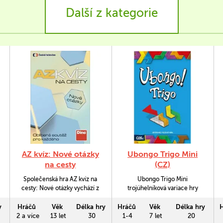
Další z kategorie
AZ kvíz: Nové otázky
Ubongo Trigo Mini
na cesty
(CZ)
Společenská hra AZ kvíz na
Ubongo Trigo Mini
cesty: Nové otázky vychází z
trojúhelníková variace hry
pravidel úspěšné televizní
Ubongo. Úkolem je najít
soutěže. Svoji oblíbenou hru
správné trojúhelníkové dílky,
y
Hráčů
Věk
Délka hry
Hráčů
Věk
Délka hry
si teď můžete zahrát kdekoliv
a co nejrychleji jimi zaplnit
2 a více
13 let
30
1-4
7 let
20