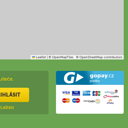
Leaflet
|
© OpenMapTiles
© OpenStreetMap contributors
uteče.
IHLÁSIT
j adresy
.