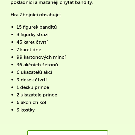
pokladnici a mazaněji chytat bandity.
Hra Zbojníci obsahuje:
15 figurek banditů
3 figurky stráží
43 karet čtvrtí
7 karet dne
99 kartonových mincí
36 akčních žetonů
6 ukazatelů akcí
9 desek čtvrtí
1 desku prince
2 ukazatele prince
6 akčních kol
3 kostky