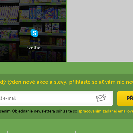
svether
dý týden nové akce a slevy, přihlaste se ať vám nic ne
PŘ
ásením Objednanie newslettera súhlasíte so
spracovaním zadanej emailove