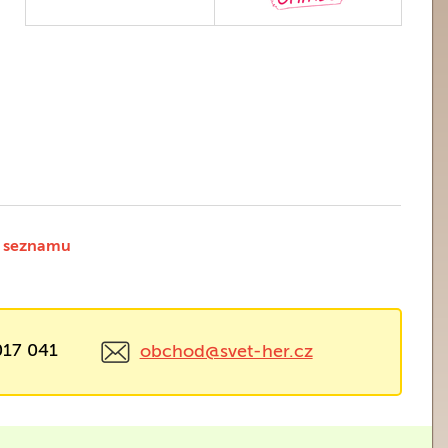
 seznamu
017 041
obchod@svet-her.cz