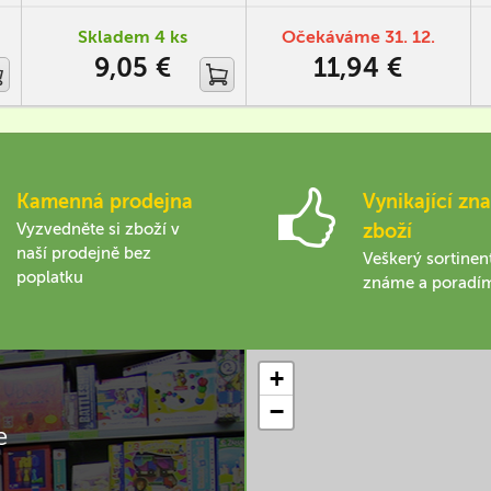
a porovnat své znalosti se
dvě prázdná pole na kartě
svými přáteli
najednou.
Skladem 4 ks
Očekáváme 31. 12.
9,05 €
11,94 €
Kamenná prodejna
Vynikající zna
Vyzvedněte si zboží v
zboží
naší prodejně bez
Veškerý sortinen
poplatku
známe a poradí
+
−
e