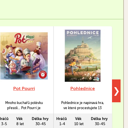
Pot Pourri
Pohlednice
V
❯
Mnoho kuchařů polévku
Pohlednice je napínavá hra,
Výb
přesolí... Pot Pourri je
ve které procestujete 13
párty 
příjemná rodinná hra o vaření
francouzských regionů
há
a získávání gurmánských
nesmí
Hráčů
Věk
Délka hry
Hráčů
Věk
Délka hry
Hráčů
hvězd.
3-5
8 let
30-45
1-4
10 let
30-45
3 a víc