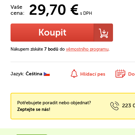
29,70 €
Vaše
cena:
s DPH
Koupit
Nákupem získáte
7 bodů
do
věrnostního programu
.
Jazyk:
Čeština
Hlídací pes
Do
Potřebujete poradit nebo objednat?
223 
Zeptejte se nás!