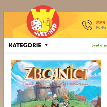
223 
Po-Pá 
KATEGORIE
Svět-her