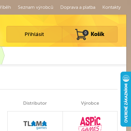
říběh
Seznam výrobců
Doprava a platba
Kontakty
Přihlásit
0
Košík
Distributor
Výrobce