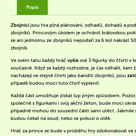
Popis
Zbojníci
jsou hra plná plánování, odhadů, dohadů a podf
zbojníků. Princovým úkolem je ochránit královskou pokl
se ani jednomu ze zbojníků nepodaří za 6 kol nakrást 5
zbojník.
Ve svém tahu každý hráč
vyšle
své 3 figurky do čtvrtí v k
současně. Když se každý rozhodne, je čas odhalit, kam šl
nacházejí ve stejné čtvrti jako banditi zbojníků, jsou
zat
případě budou moci tuto čtvrť vyplenit.
Každá část umožňuje získat lup jiným způsobem. Pozor,
společně s figurkami i svůj akční žeton, bude moci okrás
případně mohou do sousední části sami utéct. Jakmile s
budou čekat na soud, nebo se pokusí o útěk.
Hráč za prince se bude v průběhu hry zdokonalovat ve 