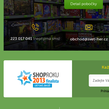
Detail pobočky
223 017 041
(nepřijímá sms)
obchod@svet-her.cz
Kaž
Prihl