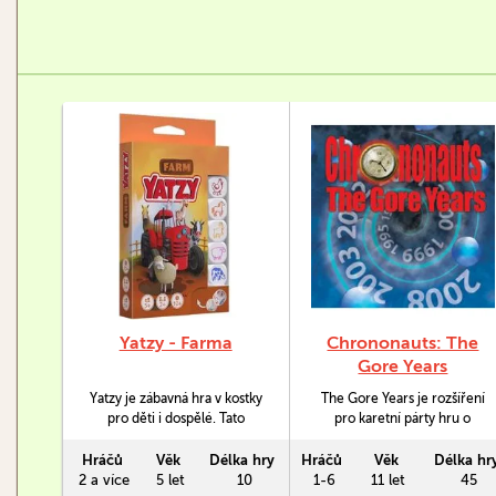
Yatzy - Farma
Chrononauts: The
Gore Years
Yatzy je zábavná hra v kostky
The Gore Years je rozšíření
pro děti i dospělé. Tato
pro karetní párty hru o
kreativní jednoduchá hra je
cestování časem
vhodná pro děti od 5 let.
Chrononauts. Přidává dalších
Hráčů
Věk
Délka hry
Hráčů
Věk
Délka hr
Potřebujete jen 5 kostek,
osm událostí, která otřásly,
2 a více
5 let
10
1-6
11 let
45