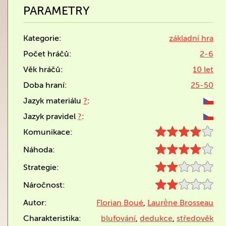
PARAMETRY
Kategorie:
základní hra
Počet hráčů:
2-6
Věk hráčů:
10 let
Doba hraní:
25-50
Jazyk materiálu
?
:
Jazyk pravidel
?
:
Komunikace:
Náhoda:
Strategie:
Náročnost:
Autor:
Florian Boué
,
Laurène Brosseau
Charakteristika:
blufování
,
dedukce
,
středověk