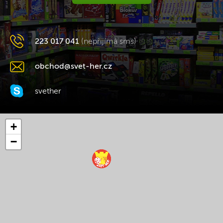
223 017 041
(nepřijímá sms)
obchod@svet-her.cz
svether
+
−