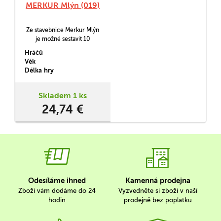
MERKUR Mlýn (019)
Ze stavebnice Merkur Mlýn
je možné sestavit 10
různých modelů podle
Hráčů
návodové knížky.
Věk
Délka hry
Skladem 1 ks
24,74 €
Odesíláme ihned
Kamenná prodejna
Zboží vám dodáme do 24
Vyzvedněte si zboží v naší
hodin
prodejně bez poplatku