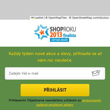
Leaflet
|
© OpenMapTiles
© OpenStreetMap contributors
Každý týden nové akce a slevy, přihlaste se ať
vám nic neuteče.
PŘIHLÁSIT
Prihlásením Objednanie newslettera súhlasíte so
spracovaním
zadanej emailovej adresy
.