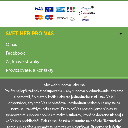
SVĚT HER PRO VÁS
O nás
Facebook
Zajímavé stránky
Provozovatel a kontakty
VŠE O NÁKUPU
Aby web fungoval, ako má
Pre čo najlepší zážitok z nakupovania – aby fungovalo vyhľadávanie, aby sme
si pamätali, čo máte v košíku, aby ste jednoducho zistili stav Vašej
INFORMACE
objednávky, aby sme Vás neobťažovali nevhodnou reklamou a aby ste sa
nemuseli zakaždým prihlasovať. Preto od Vás potrebujeme súhlas so
VAŠE OBJEDNÁVKY
spracovaním súborov cookies, tj malých súborov, ktoré sa dočasne ukladajú
vo Vašom prehliadači. Ďakujeme, že nám kliknutím na tlačidlo "Rozumiem"
tento súhlas dáte a pomôžete nám tak web zlepšovať. Budeme sa k Vašim