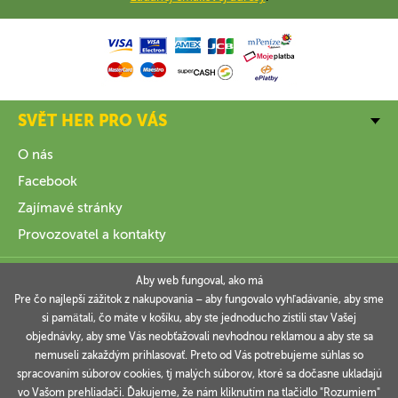
SVĚT HER PRO VÁS
O nás
Facebook
Zajímavé stránky
Provozovatel a kontakty
VŠE O NÁKUPU
Aby web fungoval, ako má
Pre čo najlepší zážitok z nakupovania – aby fungovalo vyhľadávanie, aby sme
si pamätali, čo máte v košíku, aby ste jednoducho zistili stav Vašej
INFORMACE
objednávky, aby sme Vás neobťažovali nevhodnou reklamou a aby ste sa
nemuseli zakaždým prihlasovať. Preto od Vás potrebujeme súhlas so
VAŠE OBJEDNÁVKY
spracovaním súborov cookies, tj malých súborov, ktoré sa dočasne ukladajú
vo Vašom prehliadači. Ďakujeme, že nám kliknutím na tlačidlo "Rozumiem"