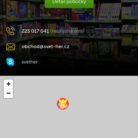
Detail pobočky
223 017 041
(nepřijímá sms)
obchod@svet-her.cz
svether
+
−