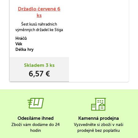
Držadlo červené 6
ks
Šest kusů náhradních
výměnných držadel ke Stiga
hokeji.
Hráčů
Věk
Délka hry
Skladem 3 ks
6,57 €
Odesíláme ihned
Kamenná prodejna
Zboží vám dodáme do 24
Vyzvedněte si zboží v naší
hodin
prodejně bez poplatku