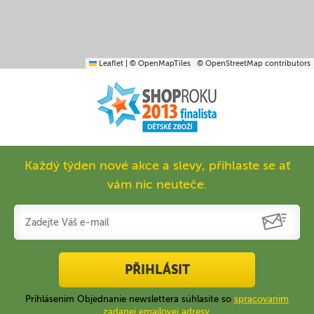
Leaflet
|
© OpenMapTiles
© OpenStreetMap contributors
Každý týden nové akce a slevy, přihlaste se ať
vám nic neuteče.
PŘIHLÁSIT
Prihlásením Objednanie newslettera súhlasíte so
spracovaním
zadanej emailovej adresy
.