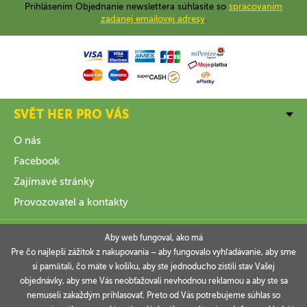
Prihlásením Objednanie newslettera súhlasíte so
spracovaním
zadanej emailovej adresy
.
SVĚT HER PRO VÁS
O nás
Facebook
Zajímavé stránky
Provozovatel a kontakty
VŠE O NÁKUPU
Aby web fungoval, ako má
Pre čo najlepší zážitok z nakupovania – aby fungovalo vyhľadávanie, aby sme
si pamätali, čo máte v košíku, aby ste jednoducho zistili stav Vašej
INFORMACE
objednávky, aby sme Vás neobťažovali nevhodnou reklamou a aby ste sa
nemuseli zakaždým prihlasovať. Preto od Vás potrebujeme súhlas so