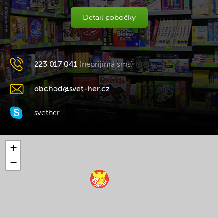
Detail pobočky
223 017 041
(nepřijímá sms)
obchod@svet-her.cz
svether
+
−