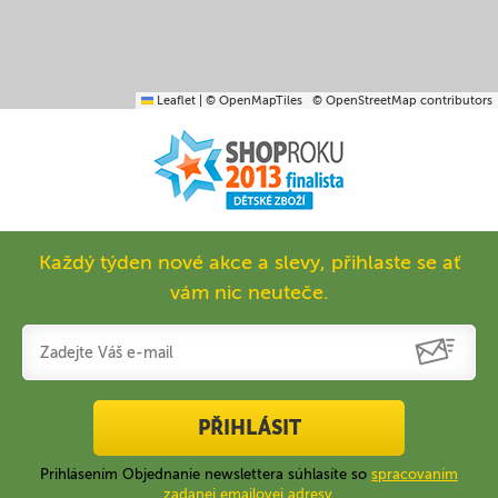
Leaflet
|
© OpenMapTiles
© OpenStreetMap contributors
Každý týden nové akce a slevy, přihlaste se ať
vám nic neuteče.
PŘIHLÁSIT
Prihlásením Objednanie newslettera súhlasíte so
spracovaním
zadanej emailovej adresy
.