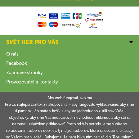
SVĚT HER PRO VÁS
O nás
Facebook
Zajímavé stránky
Provozovatel a kontakty
VŠE O NÁKUPU
Aby web fungoval, ako má
Pre čo najlepší zážitok z nakupovania – aby fungovalo vyhľadávanie, aby sme
si pamätali, čo máte v košíku, aby ste jednoducho zistili stav Vašej
INFORMACE
objednávky, aby sme Vás neobťažovali nevhodnou reklamou a aby ste sa
nemuseli zakaždým prihlasovať. Preto od Vás potrebujeme súhlas so
VAŠE OBJEDNÁVKY
spracovaním súborov cookies, tj malých súborov, ktoré sa dočasne ukladajú
vo Vašom prehliadači. Ďakujeme, že nám kliknutím na tlačidlo "Rozumiem"