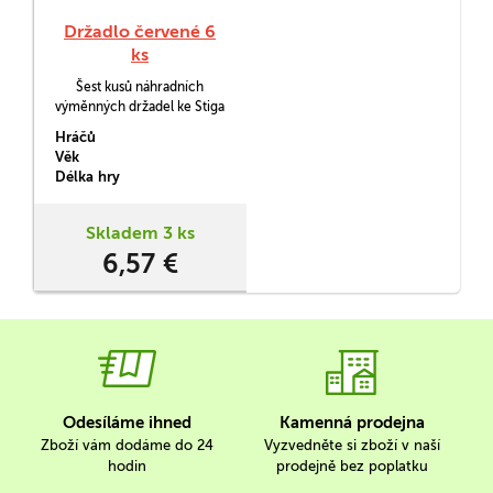
Držadlo červené 6
ks
Šest kusů náhradních
výměnných držadel ke Stiga
hokeji.
Hráčů
Věk
Délka hry
Skladem 3 ks
6,57 €
Odesíláme ihned
Kamenná prodejna
Zboží vám dodáme do 24
Vyzvedněte si zboží v naší
hodin
prodejně bez poplatku