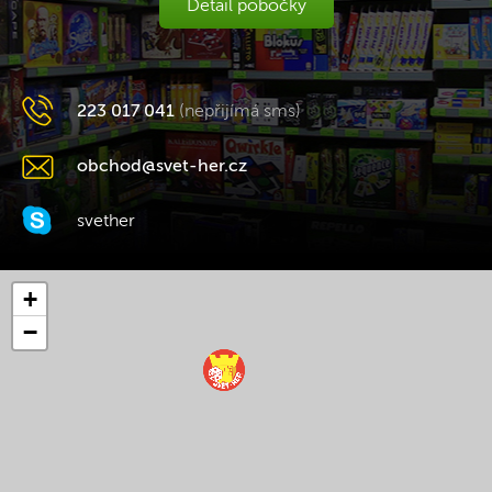
Detail pobočky
223 017 041
(nepřijímá sms)
obchod@svet-her.cz
svether
+
−