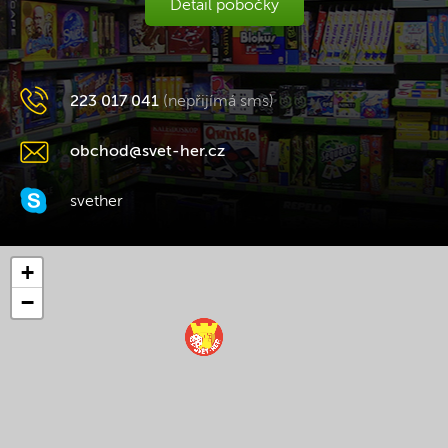
Detail pobočky
223 017 041
(nepřijímá sms)
obchod@svet-her.cz
svether
+
−