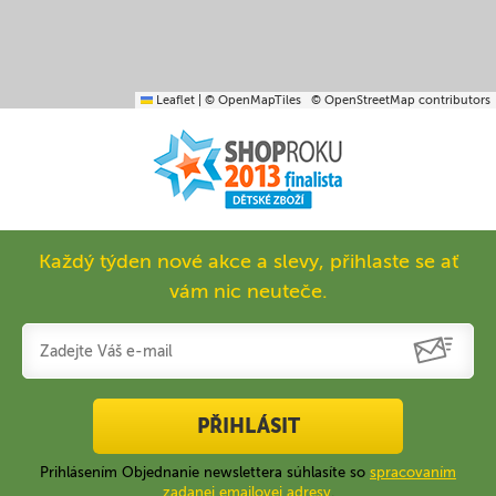
Leaflet
|
© OpenMapTiles
© OpenStreetMap contributors
Každý týden nové akce a slevy, přihlaste se ať
vám nic neuteče.
PŘIHLÁSIT
Prihlásením Objednanie newslettera súhlasíte so
spracovaním
zadanej emailovej adresy
.