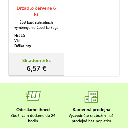
Držadlo červené 6
ks
Šest kusů náhradních
výměnných držadel ke Stiga
hokeji.
Hráčů
Věk
Délka hry
Skladem 3 ks
6,57 €
Odesíláme ihned
Kamenná prodejna
Zboží vám dodáme do 24
Vyzvedněte si zboží v naší
hodin
prodejně bez poplatku