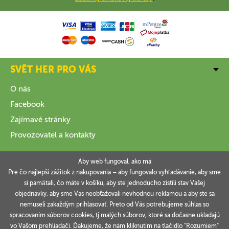
SVĚT HER PRO VÁS
O nás
Facebook
Zajímavé stránky
Provozovatel a kontakty
VŠE O NÁKUPU
Aby web fungoval, ako má
Pre čo najlepší zážitok z nakupovania – aby fungovalo vyhľadávanie, aby sme
si pamätali, čo máte v košíku, aby ste jednoducho zistili stav Vašej
INFORMACE
objednávky, aby sme Vás neobťažovali nevhodnou reklamou a aby ste sa
nemuseli zakaždým prihlasovať. Preto od Vás potrebujeme súhlas so
VAŠE OBJEDNÁVKY
spracovaním súborov cookies, tj malých súborov, ktoré sa dočasne ukladajú
vo Vašom prehliadači. Ďakujeme, že nám kliknutím na tlačidlo "Rozumiem"