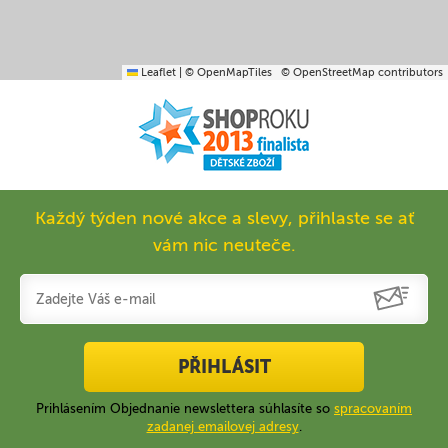
Leaflet
|
© OpenMapTiles
© OpenStreetMap contributors
Každý týden nové akce a slevy, přihlaste se ať
vám nic neuteče.
PŘIHLÁSIT
Prihlásením Objednanie newslettera súhlasíte so
spracovaním
zadanej emailovej adresy
.