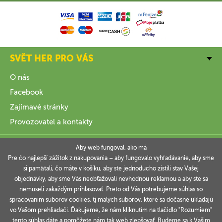
SVĚT HER PRO VÁS
O nás
Facebook
Zajímavé stránky
Provozovatel a kontakty
VŠE O NÁKUPU
Aby web fungoval, ako má
Pre čo najlepší zážitok z nakupovania – aby fungovalo vyhľadávanie, aby sme
si pamätali, čo máte v košíku, aby ste jednoducho zistili stav Vašej
INFORMACE
objednávky, aby sme Vás neobťažovali nevhodnou reklamou a aby ste sa
nemuseli zakaždým prihlasovať. Preto od Vás potrebujeme súhlas so
VAŠE OBJEDNÁVKY
spracovaním súborov cookies, tj malých súborov, ktoré sa dočasne ukladajú
vo Vašom prehliadači. Ďakujeme, že nám kliknutím na tlačidlo "Rozumiem"
tento súhlas dáte a pomôžete nám tak web zlepšovať. Budeme sa k Vašim