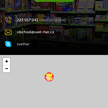
223 017 041
(nepřijímá sms)
obchod@svet-her.cz
svether
+
−