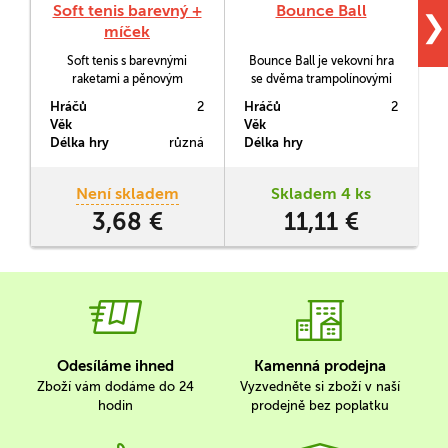
Soft tenis barevný +
Bounce Ball
❯
míček
Soft tenis s barevnými
Bounce Ball je vekovní hra
raketami a pěnovým
se dvěma trampolínovými
míčkem. Rakata má délku
pálkami a střapatým
1
Hráčů
2
Hráčů
2
H
53 cm. Vše je baleno v
míčkem.
Věk
Věk
V
síťce.
Délka hry
různá
Délka hry
D
b
Není skladem
Skladem 4 ks
3,68 €
11,11 €
Odesíláme ihned
Kamenná prodejna
Zboží vám dodáme do 24
Vyzvedněte si zboží v naší
hodin
prodejně bez poplatku