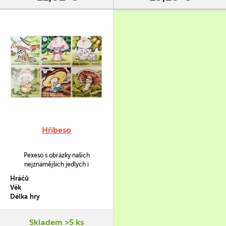
Hřibeso
Pexeso s obrázky našich
nejznámějších jedlých i
jedovatých hub a situací, které při
Hráčů
jejich sbírání mohou nastat.
Věk
Kromě klasických dvojic je zde i
Délka hry
několik jednic, trojic a dokonce i
jedna čtveřice.
Skladem >5 ks