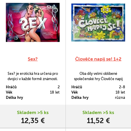
Sex?
Člověče napij se! 1+2
Sex? je erotická hra určená pro
Oba díly velmi oblíbené
dvojici v každé formě známosti.
společenské hry Člověče napij
Ať už se jedná o dlouhodobé
se! nyní v jednom balení.
Hráčů
2
Hráčů
2-8
partnery, snoubence, manžele,
Věk
18 let
Věk
18 let
kamarády či jen dvojici, která se
Délka hry
Délka hry
různá
před hodinou poznala.
Skladem >5 ks
Skladem >5 ks
12,35 €
11,52 €