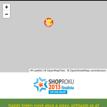
+
−
Leaflet
|
© OpenMapTiles
© OpenStreetMap contributors
Každý týden nové akce a slevy, přihlaste se ať