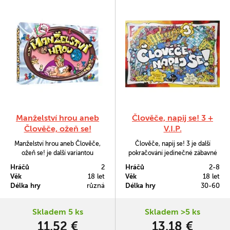
Manželství hrou aneb
Člověče, napij se! 3 +
Člověče, ožeň se!
V.I.P.
Manželství hrou aneb Člověče,
Člověče, napij se! 3 je další
ožeň se! je další variantou
pokračování jedinečné zábavné
oblíbených párty her. Po
párty hry Človeče, napij se! Opět
Hráčů
2
Hráčů
2-8
bestsellerech jakými jsou
se musíte dostat z milované
Věk
18 let
Věk
18 let
Člověče, napij se a Harašeníčku
hospody domů k milovanému
Délka hry
různá
Délka hry
30-60
se hrá zabývá klasickými
partnerovi. Hra obsahuje i
situacemi v manželství. Zábava je
speciální verzi Člověče, napij se!
tedy zaručena!
V.I.P.
Skladem 5 ks
Skladem >5 ks
11,52 €
13,18 €