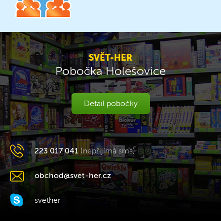
SVĚT-HER
Pobočka Holešovice
Detail pobočky
223 017 041
(nepřijímá sms)
obchod@svet-her.cz
svether