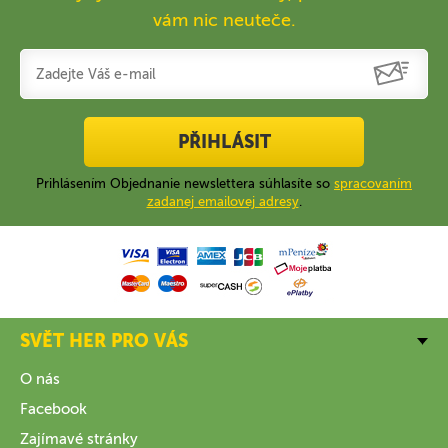
vám nic neuteče.
PŘIHLÁSIT
Prihlásením Objednanie newslettera súhlasíte so
spracovaním
zadanej emailovej adresy
.
SVĚT HER PRO VÁS
O nás
Facebook
Zajímavé stránky