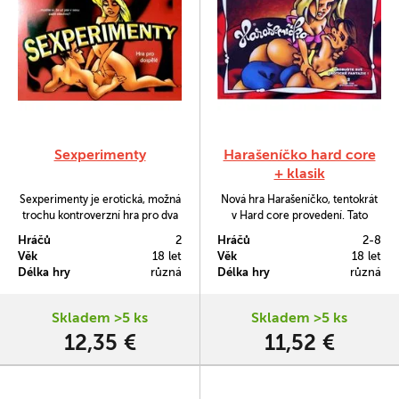
Sexperimenty
Harašeníčko hard core
+ klasik
Sexperimenty je erotická, možná
Nová hra Harašeníčko, tentokrát
trochu kontroverzní hra pro dva
v Hard core provedení. Tato
hráče. Nebojte se odhodit
jedinečná erotická hra je určena
Hráčů
2
Hráčů
2-8
zábrany, překvapte svého
pro dva hráče, kteří si chtějí
Věk
18 let
Věk
18 let
partnera a experimentujte. Zkusit
zpestřit milostnou předehru.
Délka hry
různá
Délka hry
různá
můžete LIGHT či HARD CORE
Balení obsahuje jako bonus i
verzi hry. Hra obsahuje jako
půdovní hru Harašeníčko klasik
bonus SEXESO.
jež je pro 2 až 8 hráčů.
Skladem >5 ks
Skladem >5 ks
12,35 €
11,52 €