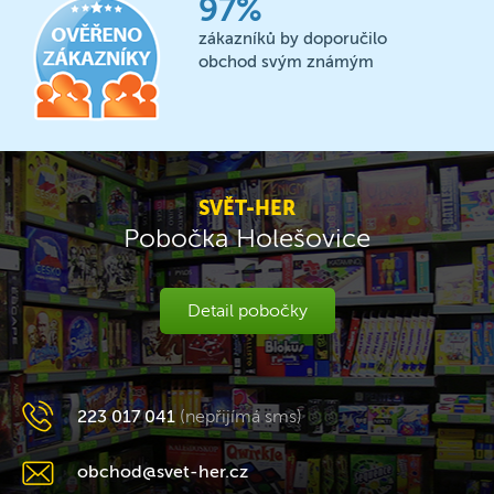
97%
zákazníků by doporučilo
obchod svým známým
SVĚT-HER
Pobočka Holešovice
Detail pobočky
223 017 041
(nepřijímá sms)
obchod@svet-her.cz