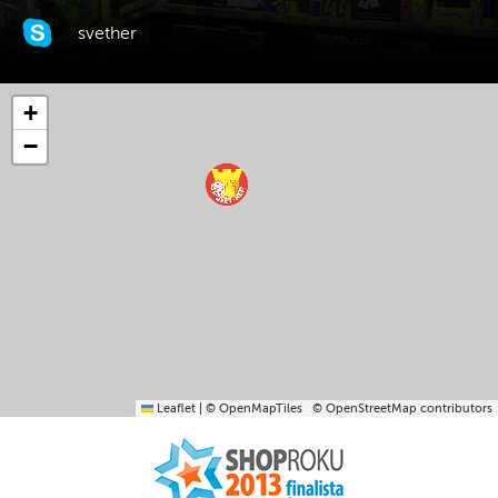
svether
+
−
Leaflet
|
© OpenMapTiles
© OpenStreetMap contributors