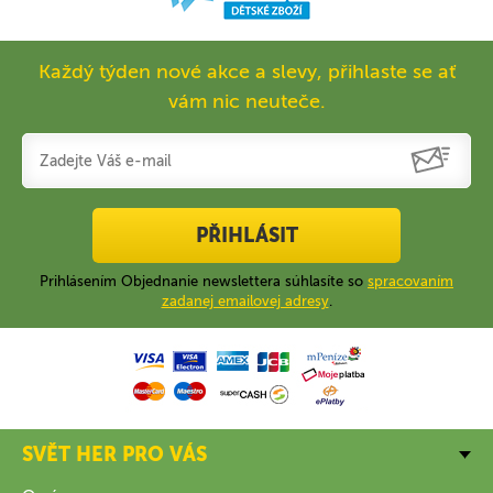
Každý týden nové akce a slevy, přihlaste se ať
vám nic neuteče.
PŘIHLÁSIT
Prihlásením Objednanie newslettera súhlasíte so
spracovaním
zadanej emailovej adresy
.
SVĚT HER PRO VÁS