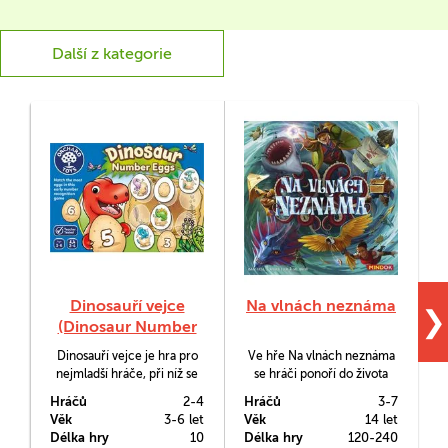
Další z kategorie
Dinosauří vejce
Na vlnách neznáma
❯
(Dinosaur Number
Eggs)
Dinosauří vejce je hra pro
Ve hře Na vlnách neznáma
nejmladší hráče, při níž se
se hráči ponoří do života
naučí rozlišovat číslice.
pirátů na palubě té
r
Hráčů
2-4
Hráčů
3-7
H
Posbírejte nejrychleji vejce
nejskvělejší lodi, jaká se kdy
Věk
3-6 let
Věk
14 let
V
s roztomilými dinosauříky.
plavila po všech sedmi
o
Délka hry
10
Délka hry
120-240
D
Dávejte však pozor na T-
mořích. Dobrá, možná to