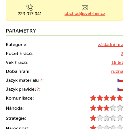
obchod@svet-her.cz
223 017 041
PARAMETRY
Kategorie:
základní hra
Počet hráčů:
2
Věk hráčů:
18 let
Doba hraní:
různá
Jazyk materiálu
?
:
Jazyk pravidel
?
:
Komunikace:
Náhoda:
Strategie:
Náročnost: