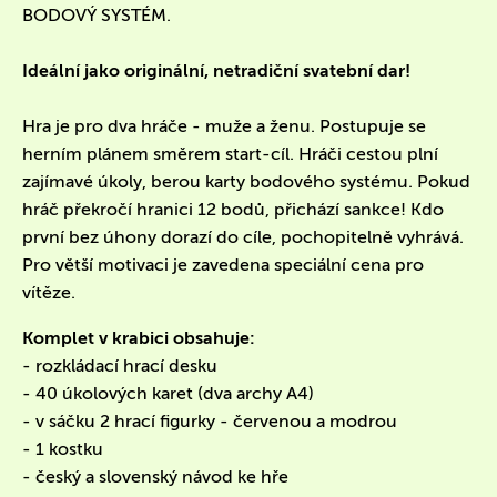
BODOVÝ SYSTÉM.
Ideální jako originální, netradiční svatební dar!
Hra je pro dva hráče - muže a ženu. Postupuje se
herním plánem směrem start-cíl. Hráči cestou plní
zajímavé úkoly, berou karty bodového systému. Pokud
hráč překročí hranici 12 bodů, přichází sankce! Kdo
první bez úhony dorazí do cíle, pochopitelně vyhrává.
Pro větší motivaci je zavedena speciální cena pro
vítěze.
Komplet v krabici obsahuje:
- rozkládací hrací desku
- 40 úkolových karet (dva archy A4)
- v sáčku 2 hrací figurky - červenou a modrou
- 1 kostku
- český a slovenský návod ke hře