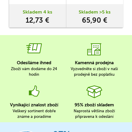
rexe!
není úplně nejskvělejší loď,
vlastně se tomu ani neblíží,
Skladem 4 ks
Skladem >5 ks
ale rozhodně to není ta
12,73 €
65,90 €
nejhorší! Zahrajte si
napínavé scénáře s
pomocnou aplikací a…
Odesíláme ihned
Kamenná prodejna
Zboží vám dodáme do 24
Vyzvedněte si zboží v naší
hodin
prodejně bez poplatku
Vynikající znalost zboží
95% zboží skladem
Veškerý sortinent dobře
Naprostá většina zboží
známe a poradíme
připravena k odeslání