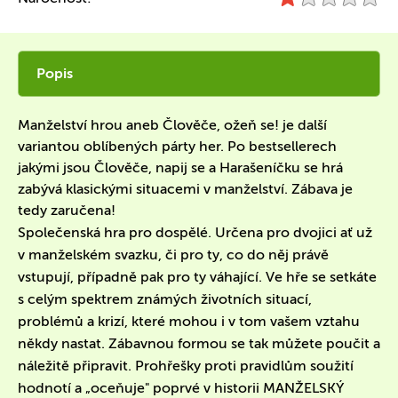
Popis
Manželství hrou aneb Člověče, ožeň se! je další
variantou oblíbených párty her. Po bestsellerech
jakými jsou Člověče, napij se a Harašeníčku se hrá
zabývá klasickými situacemi v manželství. Zábava je
tedy zaručena!
Společenská hra pro dospělé. Určena pro dvojici ať už
v manželském svazku, či pro ty, co do něj právě
vstupují, případně pak pro ty váhající. Ve hře se setkáte
s celým spektrem známých životních situací,
problémů a krizí, které mohou i v tom vašem vztahu
někdy nastat. Zábavnou formou se tak můžete poučit a
náležitě připravit. Prohřešky proti pravidlům soužití
hodnotí a „oceňuje" poprvé v historii MANŽELSKÝ