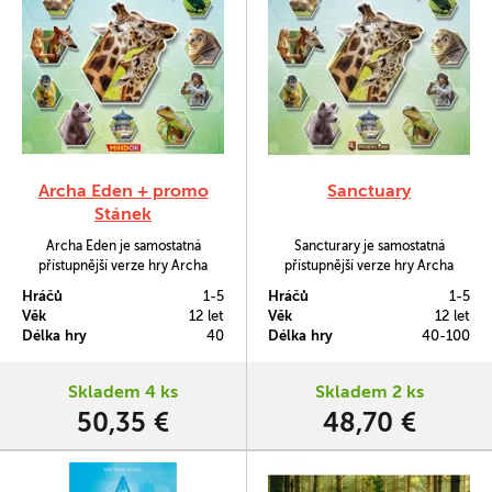
Archa Eden + promo
Sanctuary
Stánek
Archa Eden je samostatná
Sancturary je samostatná
přístupnější verze hry Archa
přístupnější verze hry Archa
Nova. I v této hře si každý z vás
Nova. I v této hře si každý z vás
Hráčů
1-5
Hráčů
1-5
postaví svou vlastní zoo, ale pozor
postaví svou vlastní zoo, ale pozor
Věk
12 let
Věk
12 let
– tentokrát zmizely karty a vše se
– tentokrát zmizely karty a vše se
Délka hry
40
Délka hry
40-100
odehrává na šestiúhelníkových
odehrává na šestiúhelníkových
dílcích.
dílcích.
Skladem 4 ks
Skladem 2 ks
50,35 €
48,70 €