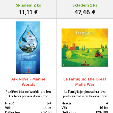
Skladem 2 ks
Skladem 1 ks
11,11 €
47,46 €
Ark Nova - Marine
La Famiglia: The Great
Worlds
Mafia War
Rozšíření Marine Worlds pro hru
La Famiglia je týmová hra (dva
Ark Nova přinese do vaší zoo
proti dvěma), v níž hrajete coby
nová zvířata - fascinující mořské
zástupce mafiánských rodin o
Hráčů
1-4
Hráčů
4
tvory i potřebná akvária, abyste je
kontrolu nad Sicílií. Vybírat
Věk
14 let
Věk
16 let
mohli chovat.
můžete ze šesti rodin, přičemž
Délka hry
90-150
Délka hry
120-180