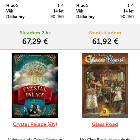
vlastní zoo. Spokojení návštěvníci
vlastní zoo. Spokojení návštěvníci
Hráčů
1-4
Hráčů
1-4
jsou sice důležití, vy však
jsou sice důležití, vy však
Věk
14 let
Věk
14 let
nezapomínáte ani na ekologický
nezapomínáte ani na ekologický
Délka hry
90-150
Délka hry
90-150
aspekt svého úsilí - totiž na
aspekt svého úsilí - totiž na
vypouštění zvířat do volné
vypouštění zvířat do volné
přírody a plnění různých
přírody a plnění různých
Skladem 2 ks
Není skladem
záchranných programů.
záchranných programů.
67,29 €
61,92 €
Crystal Palace (EN)
Glass Road