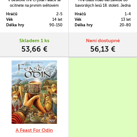
V deskové hře Crystal Palace se
Hra Glass Road vás zavede do
ocitnete na prvním světovém
bavorských lesů 18. století. Jedná
veletrhu pořádaném v Londýně v
se hru, která je mimo jiné
Hráčů
2-5
Hráčů
1-4
roce 1851. Budete zde
vynikající ve dvou hráčích.
Věk
14 let
Věk
13 let
zastupovat svůj národ a pokusíte
Délka hry
90-150
Délka hry
20-80
se ostatní uchvátit velkolepými
vynálezy a získat pozornost
mocných lidí.
Skladem 1 ks
Není dostupné
53,66 €
56,13 €
A Feast For Odin