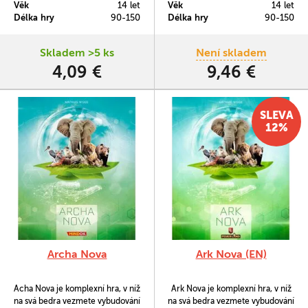
Věk
14 let
Věk
14 let
Délka hry
90-150
Délka hry
90-150
Skladem >5 ks
Není skladem
4,09 €
9,46 €
SLEVA
12%
Archa Nova
Ark Nova (EN)
Acha Nova je komplexní hra, v níž
Ark Nova je komplexní hra, v níž
na svá bedra vezmete vybudování
na svá bedra vezmete vybudování