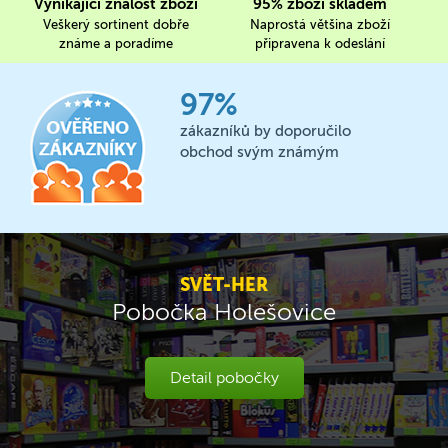
Vynikající znalost zboží
95% zboží skladem
Veškerý sortinent dobře
Naprostá většina zboží
známe a poradíme
připravena k odeslání
97%
zákazníků by doporučilo
obchod svým známým
SVĚT-HER
Pobočka Holešovice
Detail pobočky