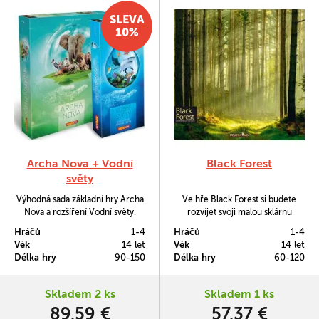
SLEVA
10%
Archa Nova + Vodní
Black Forest
světy
Výhodná sada základní hry Archa
Ve hře Black Forest si budete
Nova a rozšíření Vodní světy.
rozvíjet svoji malou sklárnu
usazenou mezi kmeny Černého
Hráčů
1-4
Hráčů
1-4
hvozdu.
Věk
14 let
Věk
14 let
Délka hry
90-150
Délka hry
60-120
Skladem 2 ks
Skladem 1 ks
89,59 €
57,37 €