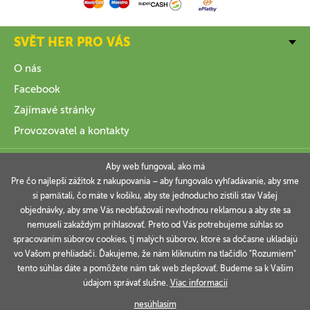
SVĚT HER PRO VÁS
O nás
Facebook
Zajímavé stránky
Provozovatel a kontakty
VŠE O NÁKUPU
Aby web fungoval, ako má
Pre čo najlepší zážitok z nakupovania – aby fungovalo vyhľadávanie, aby sme
si pamätali, čo máte v košíku, aby ste jednoducho zistili stav Vašej
INFORMACE
objednávky, aby sme Vás neobťažovali nevhodnou reklamou a aby ste sa
nemuseli zakaždým prihlasovať. Preto od Vás potrebujeme súhlas so
VAŠE OBJEDNÁVKY
spracovaním súborov cookies, tj malých súborov, ktoré sa dočasne ukladajú
vo Vašom prehliadači. Ďakujeme, že nám kliknutím na tlačidlo "Rozumiem"
tento súhlas dáte a pomôžete nám tak web zlepšovať. Budeme sa k Vašim
údajom správať slušne.
Viac informacií
Technicky zajišťuje
Simplia.cz
.
nesúhlasím