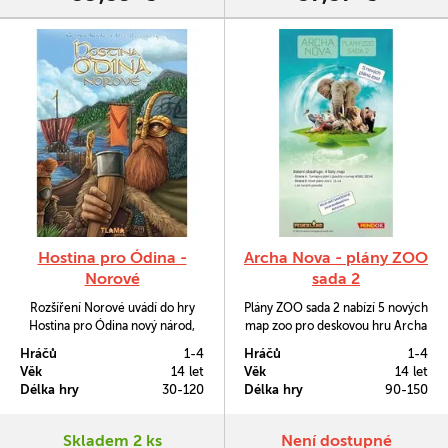
Hostina pro Ódina -
Archa Nova - plány ZOO
Norové
sada 2
Rozšíření Norové uvádí do hry
Plány ZOO sada 2 nabízí 5 nových
Hostina pro Ódina nový národ,
map zoo pro deskovou hru Archa
který bude pořádat nájezdy,
Nova
Hráčů
1-4
Hráčů
1-4
obchodovat i se usazovat v
Věk
14 let
Věk
14 let
nových územích mezi Orknejemi
Délka hry
30-120
Délka hry
90-150
a Irským mořem. Rozšíření
přináší novou modulární desku
akcí, která se mění podle počtu
Skladem 2 ks
Není dostupné