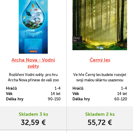
Archa Nova - Vodní
Černý les
světy
Rozšíření Vodní světy pro hru
Ve hře Černý les budete rozvíjet
Archa Nova přinese do vaší zoo
svoji malou sklárnu usazenou
nová zvířata - fascinující mořské
mezi kmeny Černého hvozdu.
Hráčů
1-4
Hráčů
1-4
tvory i potřebná akvária, abyste je
Věk
14 let
Věk
14 let
mohli chovat.
Délka hry
90-150
Délka hry
60-120
Skladem 3 ks
Skladem 2 ks
32,59 €
55,72 €