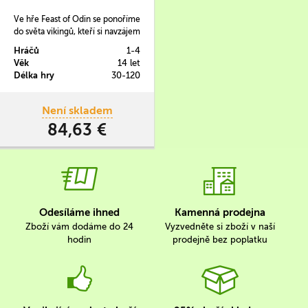
Ve hře Feast of Odin se ponoříme
do světa vikingů, kteří si navzájem
budou lézt do cesty v obchodu,
Hráčů
1-4
lovu, plenění, nájezdech,
Věk
14 let
vypalování vsí a tak dále.
Délka hry
30-120
Není skladem
84,63 €
Odesíláme ihned
Kamenná prodejna
Zboží vám dodáme do 24
Vyzvedněte si zboží v naší
hodin
prodejně bez poplatku