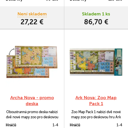
každá z nich má speciální
schopnosti. Soubojový systém je
inovativní a, nebojme se říci,
Není skladem
Skladem 1 ks
vzrušující.
27,22 €
86,70 €
Archa Nova - promo
Ark Nova: Zoo Map
deska
Pack 1
Oboustranná promo deska nabízí
Zoo Map Pack 1 nabízí dvě nové
dvě nové mapy zoo pro deskovou
mapy zoo pro deskovou hru Ark
hru Archa Nova.
Nova (Archa Nova).
Hráčů
1-4
Hráčů
1-4