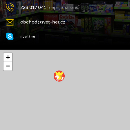
223 017 041
(nepřijímá sms)
obchod@svet-her.cz
svether
+
−