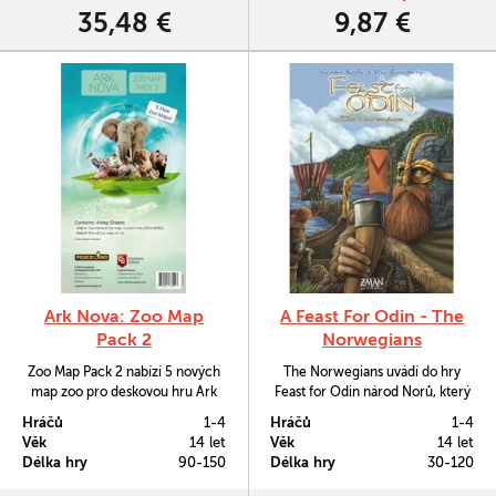
hráčů a navíc nabízí pátý sloupec
35,48 €
9,87 €
akcí. Najdete zde také nové…
Ark Nova: Zoo Map
A Feast For Odin - The
Pack 2
Norwegians
Zoo Map Pack 2 nabízí 5 nových
The Norwegians uvádí do hry
map zoo pro deskovou hru Ark
Feast for Odin národ Norů, který
Nova (Archa Nova).
budou pořádat nájezdy,
Hráčů
1-4
Hráčů
1-4
obchodovat i se usazovat v
Věk
14 let
Věk
14 let
nových územích mezi Orknejemi
Délka hry
90-150
Délka hry
30-120
a Irským mořem.