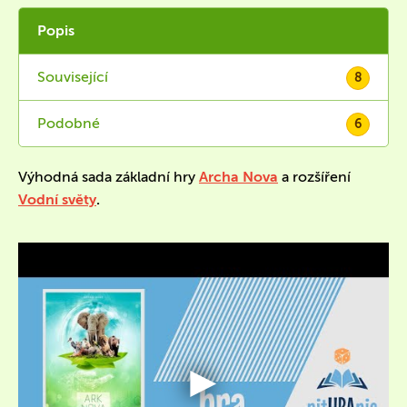
Popis
Související
8
Podobné
6
Výhodná sada základní hry
Archa Nova
a rozšíření
Vodní světy
.