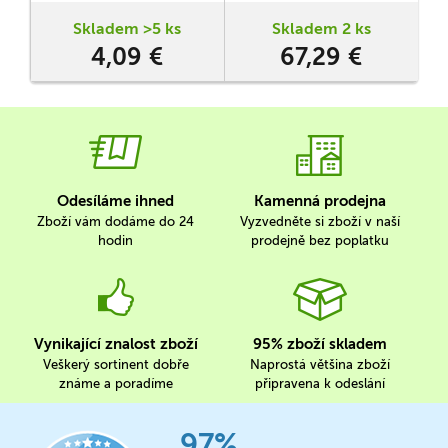
ekologický aspekt svého
úsilí - totiž na vypouštění
Skladem >5 ks
Skladem 2 ks
zvířat do volné přírody a
4,09 €
67,29 €
plnění různých
záchranných programů.
Odesíláme ihned
Kamenná prodejna
Zboží vám dodáme do 24
Vyzvedněte si zboží v naší
hodin
prodejně bez poplatku
Vynikající znalost zboží
95% zboží skladem
Veškerý sortinent dobře
Naprostá většina zboží
známe a poradíme
připravena k odeslání
97%