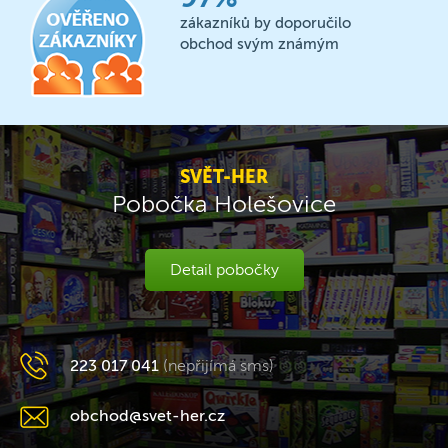
zákazníků by doporučilo
obchod svým známým
SVĚT-HER
Pobočka Holešovice
Detail pobočky
223 017 041
(nepřijímá sms)
obchod@svet-her.cz