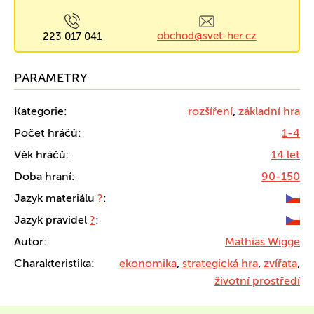
obchod@svet-her.cz
223 017 041
PARAMETRY
Kategorie:
rozšíření
,
základní hra
Počet hráčů:
1-4
Věk hráčů:
14 let
Doba hraní:
90-150
Jazyk materiálu
?
:
Jazyk pravidel
?
:
Autor:
Mathias Wigge
Charakteristika:
ekonomika
,
strategická hra
,
zvířata
,
životní prostředí