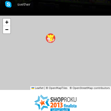
svether
+
−
Leaflet
|
© OpenMapTiles
© OpenStreetMap contributors