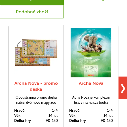
Podobné zboží
Archa Nova - promo
Archa Nova
❯
deska
Oboustranná promo deska
Acha Nova je komplexní
nabízí dvě nové mapy zoo
hra, v níž na svá bedra
h
pro deskovou hru Archa
vezmete vybudování vlastní
Hráčů
1-4
Hráčů
1-4
H
Nova.
zoo. Spokojení návštěvníci
Věk
14 let
Věk
14 let
V
jsou sice důležití, vy však
p
Délka hry
90-150
Délka hry
90-150
D
nezapomínáte ani na