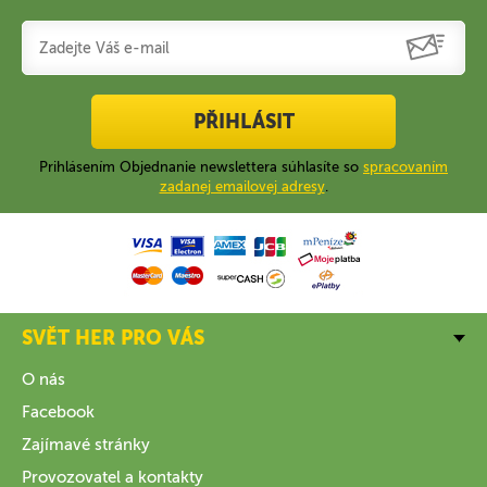
PŘIHLÁSIT
Prihlásením Objednanie newslettera súhlasíte so
spracovaním
zadanej emailovej adresy
.
SVĚT HER PRO VÁS
O nás
Facebook
Zajímavé stránky
Provozovatel a kontakty