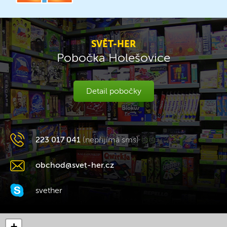
SVĚT-HER
Pobočka Holešovice
Detail pobočky
223 017 041
(nepřijímá sms)
obchod@svet-her.cz
svether
+