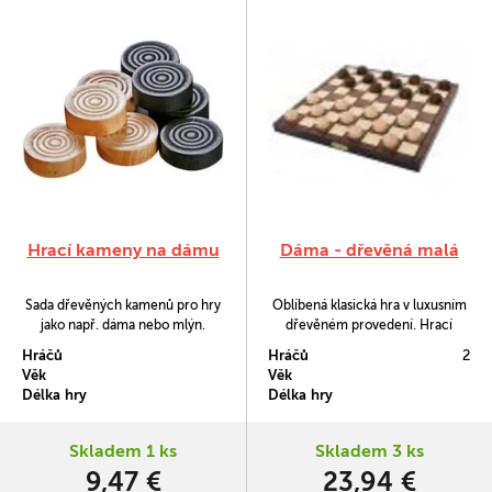
Hrací kameny na dámu
Dáma - dřevěná malá
Sada dřevěných kamenů pro hry
Oblíbená klasická hra v luxusním
jako např. dáma nebo mlýn.
dřevěném provedení. Hrací
deska je provedena jako kazeta
Hráčů
Hráčů
2
do níž ukryjete všechny hrací
Věk
Věk
kameny.
Délka hry
Délka hry
Skladem 1 ks
Skladem 3 ks
9,47 €
23,94 €