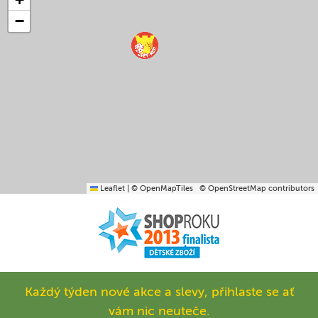
−
Leaflet
|
© OpenMapTiles
© OpenStreetMap contributors
Každý týden nové akce a slevy, přihlaste se ať
vám nic neuteče.