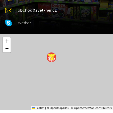
obchod@svet-her.cz
svether
+
−
Leaflet
|
© OpenMapTiles
© OpenStreetMap contributors