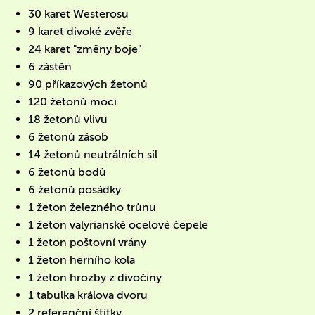
30 karet Westerosu
9 karet divoké zvěře
24 karet "změny boje"
6 zástěn
90 příkazových žetonů
120 žetonů moci
18 žetonů vlivu
6 žetonů zásob
14 žetonů neutrálních sil
6 žetonů bodů
6 žetonů posádky
1 žeton železného trůnu
1 žeton valyrianské ocelové čepele
1 žeton poštovní vrány
1 žeton herního kola
1 žeton hrozby z divočiny
1 tabulka králova dvoru
2 referenční štítky