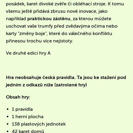
posádek, karet divoké zvěře či obléhací stroje. K tomu
všemu ještě přidává zbrusu nové inovace, jako
například
praktickou zástěnu
, za kterou můžete
uschovat vaše trumfy před zvědavýma očima nebo
karty "změny boje", které do válečného konfliktu
přinesou trochu více nejistoty.
Ve druhé edici hry A
Hra neobsahuje česká pravidla. Ta jsou ke stažení pod
jedním z odkazů níže (zatrolené hry)
Obsah hry:
1 pravidla
1 herní plocha
138 plastových jednotek
42 karet domů