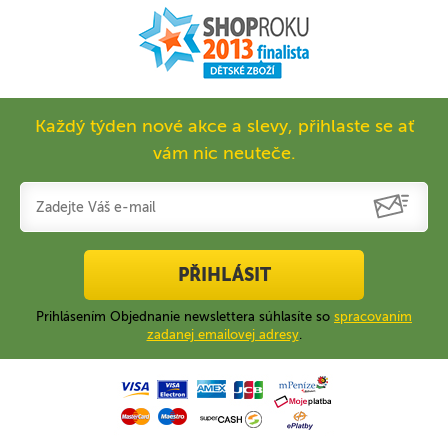
Každý týden nové akce a slevy, přihlaste se ať
vám nic neuteče.
PŘIHLÁSIT
Prihlásením Objednanie newslettera súhlasíte so
spracovaním
zadanej emailovej adresy
.