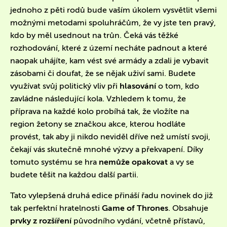
jednoho z pěti rodů bude vaším úkolem vysvětlit všemi
možnými metodami spoluhráčům, že vy jste ten pravý,
kdo by měl usednout na trůn. Čeká vás těžké
rozhodování, které z území necháte padnout a které
naopak uhájíte, kam vést své armády a zdali je vybavit
zásobami či doufat, že se nějak uživí sami. Budete
využívat svůj politický vliv při
hlasování
o tom, kdo
zavládne následující kola. Vzhledem k tomu, že
příprava na každé kolo probíhá tak, že vložíte na
region žetony se značkou akce, kterou hodláte
provést, tak aby ji nikdo neviděl dříve než umístí svoji,
čekají vás skutečně mnohé výzvy a překvapení. Díky
tomuto systému se hra
nemůže opakovat
a vy se
budete těšit na každou další partii.
Tato vylepšená druhá edice přináší řadu novinek do již
tak perfektní hratelnosti
Game of Thrones
. Obsahuje
prvky z rozšíření
původního vydání, včetně přístavů,