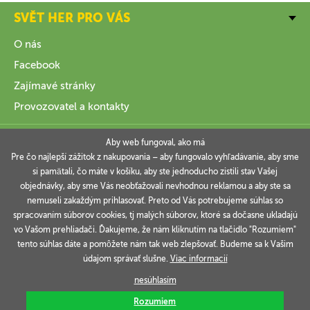
SVĚT HER PRO VÁS
O nás
Facebook
Zajímavé stránky
Provozovatel a kontakty
VŠE O NÁKUPU
Aby web fungoval, ako má
Pre čo najlepší zážitok z nakupovania – aby fungovalo vyhľadávanie, aby sme
si pamätali, čo máte v košíku, aby ste jednoducho zistili stav Vašej
INFORMACE
objednávky, aby sme Vás neobťažovali nevhodnou reklamou a aby ste sa
nemuseli zakaždým prihlasovať. Preto od Vás potrebujeme súhlas so
VAŠE OBJEDNÁVKY
spracovaním súborov cookies, tj malých súborov, ktoré sa dočasne ukladajú
vo Vašom prehliadači. Ďakujeme, že nám kliknutím na tlačidlo "Rozumiem"
tento súhlas dáte a pomôžete nám tak web zlepšovať. Budeme sa k Vašim
údajom správať slušne.
Viac informacií
Technicky zajišťuje
Simplia.cz
.
nesúhlasím
Rozumiem
Copyright © 2006-2026 SVĚT HER s.r.o.