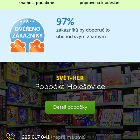
známe a poradíme
připravena k odeslání
97%
zákazníků by doporučilo
obchod svým známým
SVĚT-HER
Pobočka Holešovice
Detail pobočky
223 017 041
(nepřijímá sms)