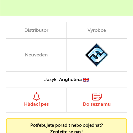
Distributor
Výrobce
Neuveden
Jazyk:
Angličtina
Hlídací pes
Do seznamu
Potřebujete poradit nebo objednat?
Zeptejte se nás!