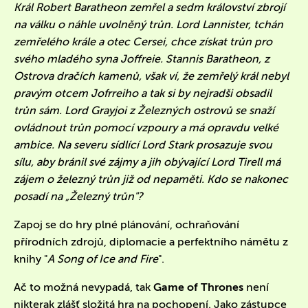
Král Robert Baratheon zemřel a sedm království zbrojí
na válku o náhle uvolněný trůn. Lord Lannister, tchán
zemřelého krále a otec Cersei, chce získat trůn pro
svého mladého syna Joffreie. Stannis Baratheon, z
Ostrova dračích kamenů, však ví, že zemřelý král nebyl
pravým otcem Jofrreiho a tak si by nejradši obsadil
trůn sám. Lord Grayjoi z Železných ostrovů se snaží
ovládnout trůn pomocí vzpoury a má opravdu velké
ambice. Na severu sídlící Lord Stark prosazuje svou
sílu, aby bránil své zájmy a jih obývající Lord Tirell má
zájem o železný trůn již od nepaměti. Kdo se nakonec
posadí na „Železný trůn"?
Zapoj se do hry plné plánování, ochraňování
přírodních zdrojů, diplomacie a perfektního námětu z
knihy "
A Song of Ice and Fire
".
Ač to možná nevypadá, tak
Game of Thrones
není
nikterak zlášť složitá hra na pochopení. Jako zástupce