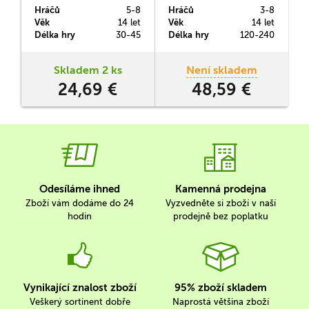
hra se skrytými rolemi.
Thrones: The Board Game
Hráčů
5-8
Hráčů
3-8
Jeden z hráčů zde přijme
mocný klan Targaryenů.
Věk
14 let
Věk
14 let
roli krále (nebo královny) a
Tento kdysi hrdý rod, jež se
Délka hry
30-45
Délka hry
120-240
ostatní pak různé vládce a
opírá o podporu svých
vládkyně západozemských
hrůzyplných draků se bude
rodů.
snažit dostat k moci pomocí
Skladem 2 ks
Není skladem
všech prostředků.
24,69 €
48,59 €
Odesíláme ihned
Kamenná prodejna
Zboží vám dodáme do 24
Vyzvedněte si zboží v naší
hodin
prodejně bez poplatku
Vynikající znalost zboží
95% zboží skladem
Veškerý sortinent dobře
Naprostá většina zboží