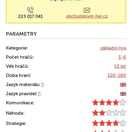
obchod@svet-her.cz
223 017 041
PARAMETRY
Kategorie:
základní hra
Počet hráčů:
3-6
Věk hráčů:
13 let
Doba hraní:
120-180
Jazyk materiálu
?
:
Jazyk pravidel
?
:
Komunikace:
Náhoda:
Strategie: