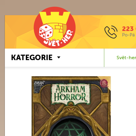
223 
Po-Pá 
KATEGORIE
Svět-her