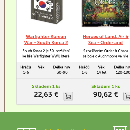
Warfighter Korean
Heroes of Land, Air &
War - South Korea 2
Sea - Order and
Chaos
South Korea 2 je 30. rozšíření
S rozšířením Order & Chaos
ke hře Warfighter WWII, které
se boje o Aughmoore ve hře
přidává do vašeho balíčku misí
Heroes of Land, Air & Sea
56 dalších karet.
rozšíří o statečný rod lvů,
Hráčů
Věk
Délka hry
Hráčů
Věk
Délka hr
děsuplné nemrtvé a další.
1-6
30-90
1-6
14 let
120-18
Skladem 1 ks
Skladem 1 ks
22,63 €
90,62 €