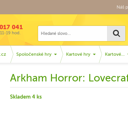
Náš p
017 041
11-19 hod.
.cz
Spoločenské hry
Kartové hry
Kartové…
Arkham Horror: Lovecraf
Skladem 4 ks