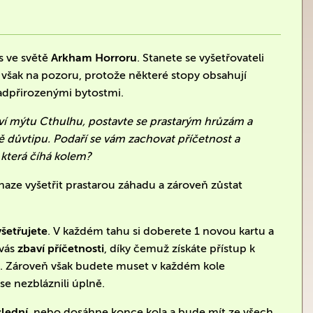
s ve světě
Arkham Horroru
. Stanete se vyšetřovateli
e však na pozoru, protože některé stopy obsahují
adpřirozenými bytostmi.
ví mýtu Cthulhu, postavte se prastarým hrůzám a
tvě důvtipu. Podaří se vám zachovat příčetnost a
která číhá kolem?
snaze vyšetřit prastarou záhadu a zároveň zůstat
yšetřujete
. V každém tahu si doberete 1 novou kartu a
vás
zbaví příčetnosti
, díky čemuž získáte přístup k
e. Zároveň však budete muset v každém kole
e se nezbláznili úplně.
slední
, nebo dosáhne konce kola a bude mít ze všech