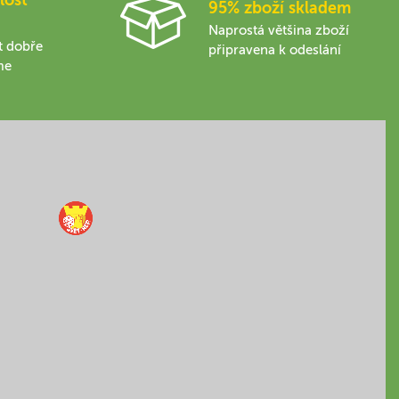
95% zboží skladem
Naprostá většina zboží
t dobře
připravena k odeslání
me