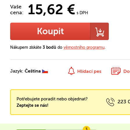
15,62 €
Vaše
cena:
s DPH
Koupit
Nákupem získáte
3 bodů
do
věrnostního programu
.
Jazyk:
Čeština
Hlídací pes
Do
Potřebujete poradit nebo objednat?
223 
Zeptejte se nás!
3