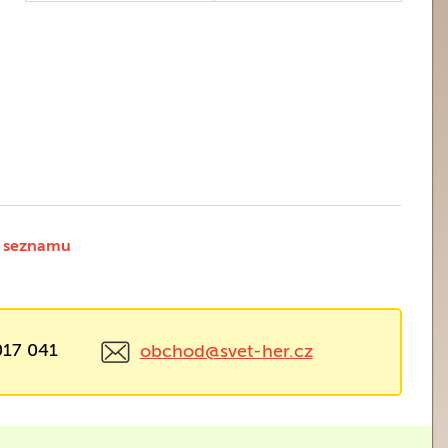
 seznamu
017 041
obchod@svet-her.cz