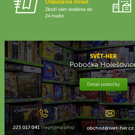
Odesíláme ihned
Zboží vám dodáme do
24 hodin
SVĚT-HER
Pobočka Holešovic
Detail pobočky
223 017 041
(nepřijímá sms)
obchod@svet-her.cz