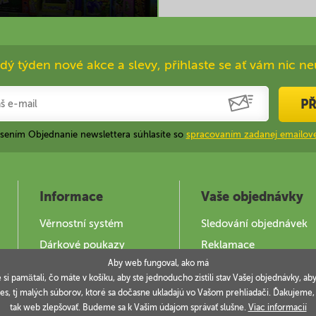
dý týden nové akce a slevy, přihlaste se ať vám nic ne
PŘ
ásením Objednanie newslettera súhlasíte so
spracovaním zadanej emailove
Informace
Vaše objednávky
Věrnostní systém
Sledování objednávek
Dárkové poukazy
Reklamace
Aby web fungoval, ako má
Jak použít DOKY
e si pamätali, čo máte v košíku, aby ste jednoducho zistili stav Vašej objednávky,
es, tj malých súborov, ktoré sa dočasne ukladajú vo Vašom prehliadači. Ďakujeme
tak web zlepšovať. Budeme sa k Vašim údajom správať slušne.
Viac informacií