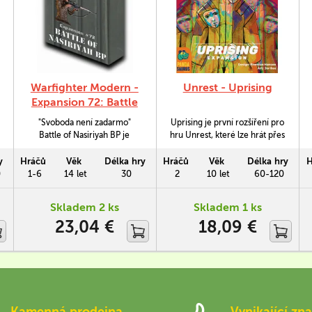
Warfighter Modern -
Unrest - Uprising
Expansion 72: Battle
of Nasiriyah BP
"Svoboda není zadarmo"
Uprising je první rozšíření pro
Battle of Nasiriyah BP je
hru Unrest, které lze hrát přes
rozšíření o 56 kartách pro hru
3-5 her a které pro frakci jak
Warfighter Modern, které se
Rebelů, tak Impéria uvádí
y
Hráčů
Věk
Délka hry
Hráčů
Věk
Délka hry
H
zaměřuje na bitvu mezi
nové zajímavé hratelnostní
0
1-6
14 let
30
2
10 let
60-120
americkými mariňáky a
zvraty.
iráckým vojskem.
Skladem 2 ks
Skladem 1 ks
23,04 €
18,09 €
Kamenná prodejna
Vynikající zna