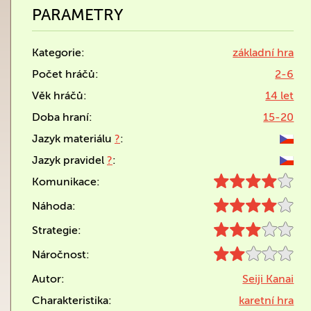
PARAMETRY
Kategorie:
základní hra
Počet hráčů:
2-6
Věk hráčů:
14 let
Doba hraní:
15-20
Jazyk materiálu
?
:
Jazyk pravidel
?
:
Komunikace:
Náhoda:
Strategie:
Náročnost:
Autor:
Seiji Kanai
Charakteristika:
karetní hra