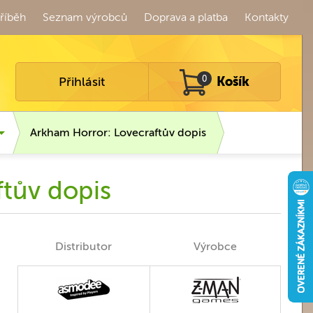
říběh
Seznam výrobců
Doprava a platba
Kontakty
Přihlásit
0
Košík
Arkham Horror: Lovecraftův dopis
tův dopis
Distributor
Výrobce