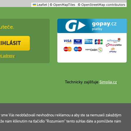
Leaflet
|
© OpenMapTiles
© OpenStreetMap contributors
uteče.
IHLÁSIT
j adresy
.
Technicky zajišťuje
Simplia.cz
.
 aby sme Vás neobťažovali nevhodnou reklamou a aby ste sa nemuseli zakaždým
, že nám kliknutím na tlačidlo "Rozumiem" tento súhlas dáte a pomôžete nám