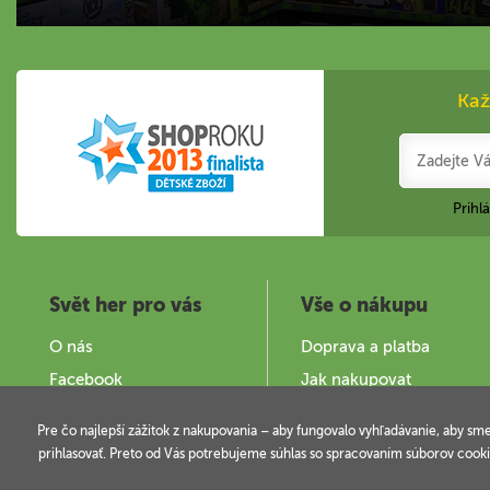
Kaž
Prihl
Svět her pro vás
Vše o nákupu
O nás
Doprava a platba
Facebook
Jak nakupovat
Zajímavé stránky
Obchodní podmínky
Pre čo najlepší zážitok z nakupovania – aby fungovalo vyhľadávanie, aby sm
Provozovatel a kontakty
Podminky užití webu
prihlasovať. Preto od Vás potrebujeme súhlas so spracovaním súborov cooki