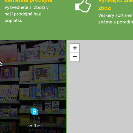
Vyzvedněte si zboží v
zboží
naší prodejně bez
Veškerý sortinen
poplatku
známe a poradí
+
−
e
svether