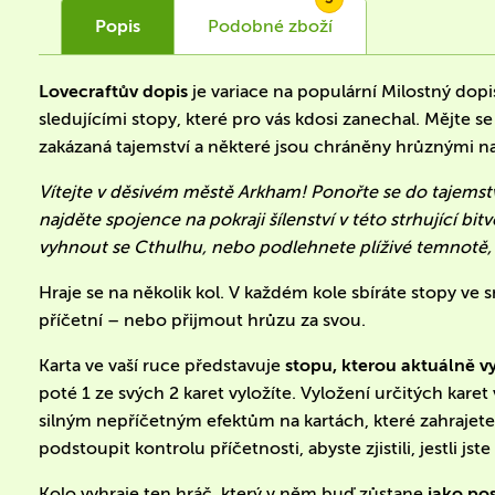
Popis
Podobné
zboží
Lovecraftův dopis
je variace na populární Milostný dopi
sledujícími stopy, které pro vás kdosi zanechal. Mějte s
zakázaná tajemství a některé jsou chráněny hrůznými n
Vítejte v děsivém městě Arkham! Ponořte se do tajemst
najděte spojence na pokraji šílenství v této strhující bi
vyhnout se Cthulhu, nebo podlehnete plíživé temnotě, 
Hraje se na několik kol. V každém kole sbíráte stopy ve 
příčetní – nebo přijmout hrůzu za svou.
Karta ve vaší ruce představuje
stopu, kterou aktuálně v
poté 1 ze svých 2 karet vyložíte. Vyložení určitých karet 
silným nepříčetným efektům na kartách, které zahrajet
podstoupit kontrolu příčetnosti, abyste zjistili, jestli jst
Kolo vyhraje ten hráč, který v něm buď zůstane
jako po