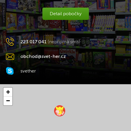
Detail pobočky
223 017 041
(nepřijímá sms)
obchod@svet-her.cz
svether
+
−