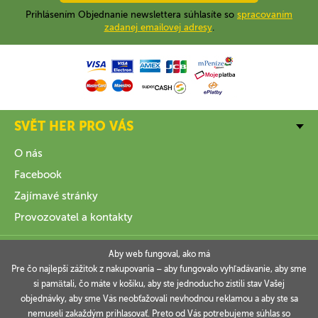
Prihlásením Objednanie newslettera súhlasíte so
spracovaním
zadanej emailovej adresy
.
SVĚT HER PRO VÁS
O nás
Facebook
Zajímavé stránky
Provozovatel a kontakty
VŠE O NÁKUPU
Aby web fungoval, ako má
Pre čo najlepší zážitok z nakupovania – aby fungovalo vyhľadávanie, aby sme
si pamätali, čo máte v košíku, aby ste jednoducho zistili stav Vašej
INFORMACE
objednávky, aby sme Vás neobťažovali nevhodnou reklamou a aby ste sa
nemuseli zakaždým prihlasovať. Preto od Vás potrebujeme súhlas so