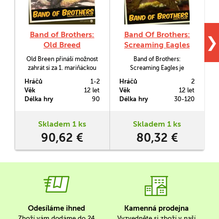
Band of Brothers:
Band Of Brothers:
❯
Old Breed
Screaming Eagles
Old Breen přináší možnost
Band of Brothers:
zahrát si za 1. mariňáckou
Screaming Eagles je
divizi v sérii Band of
taktická válečná hra v
Hráčů
1-2
Hráčů
2
H
Brothers. Ta je specifická
měřítku jednotek, která
Věk
12 let
Věk
12 let
V
tím, že nevyužívá žádné
sleduje cestu parašutistů ze
Délka hry
90
Délka hry
30-120
D
tabulky.
101. divize skrze severní
Francii za 2. světové války.
Hra samotná se vyznačuje
Skladem 1 ks
Skladem 1 ks
svým odlišným přístupem k
90,62 €
80,32 €
tématu a jednoduchými
pravidly.
Odesíláme ihned
Kamenná prodejna
Zboží vám dodáme do 24
Vyzvedněte si zboží v naší