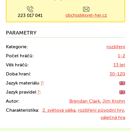
obchod@svet-her.cz
223 017 041
PARAMETRY
Kategorie:
rozšíření
Počet hráčů:
1-2
Věk hráčů:
13 let
Doba hraní:
30-120
Jazyk materiálu
?
:
Jazyk pravidel
?
:
Autor:
Brendan Clark
,
Jim Krohn
Charakteristika:
2. světová válka
,
rozšíření původní hry
,
válečná hra