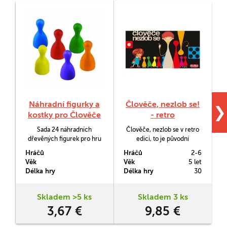
Náhradní figurky a
Člověče, nezlob se!
❯
kostky pro Člověče
- retro
Sada 24 náhradních
Člověče, nezlob se v retro
dřevěných figurek pro hru
edici, to je původní
Člověče, nezlob se! a dvou
receptura, dřevěné figurky
Hráčů
Hráčů
2-6
H
dřevěných kostek. Figurky
a knihovaný herní plán. To
Věk
Věk
5 let
V
jsou v 6 barvách.
vše v kvalitním zpracování.
Délka hry
Délka hry
30
D
Skladem >5 ks
Skladem 3 ks
3,67 €
9,85 €