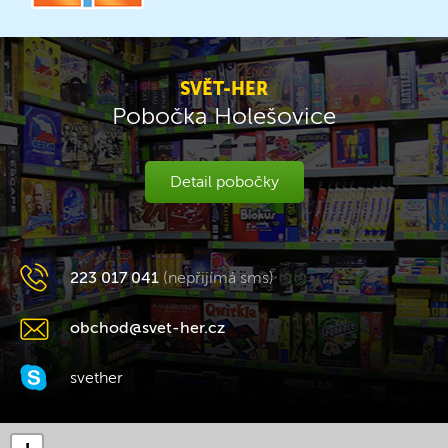
SVĚT-HER
Pobočka Holešovice
Detail pobočky
223 017 041
(nepřijímá sms)
obchod@svet-her.cz
svether