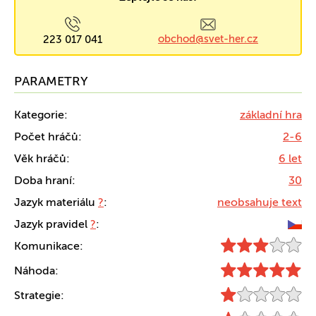
obchod@svet-her.cz
223 017 041
PARAMETRY
Kategorie:
základní hra
Počet hráčů:
2-6
Věk hráčů:
6 let
Doba hraní:
30
Jazyk materiálu
?
:
neobsahuje text
Jazyk pravidel
?
:
Komunikace:
Náhoda:
Strategie: