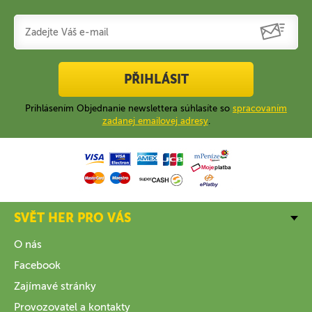
PŘIHLÁSIT
Prihlásením Objednanie newslettera súhlasíte so
spracovaním
zadanej emailovej adresy
.
SVĚT HER PRO VÁS
O nás
Facebook
Zajímavé stránky
Provozovatel a kontakty