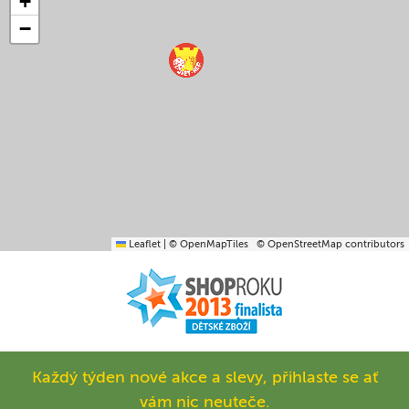
+
−
Leaflet
|
© OpenMapTiles
© OpenStreetMap contributors
Každý týden nové akce a slevy, přihlaste se ať
vám nic neuteče.