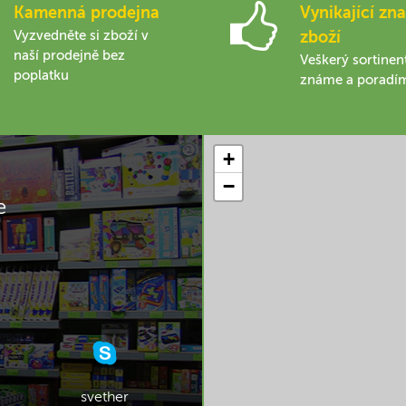
Kamenná prodejna
Vynikající zna
Vyzvedněte si zboží v
zboží
naší prodejně bez
Veškerý sortinen
poplatku
známe a poradí
+
−
e
svether