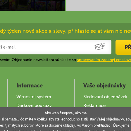
dý týden nové akce a slevy, přihlaste se ať vám nic ne
PŘ
ásením Objednanie newslettera súhlasíte so
spracovaním zadanej emailove
Informace
Vaše objednávky
Věrnostní systém
Sledování objednávek
Dárkové poukazy
Reklamace
Aby web fungoval, ako má
Jak použít DOKY
e si pamätali, čo máte v košíku, aby ste jednoducho zistili stav Vašej objednávky,
es, tj malých súborov, ktoré sa dočasne ukladajú vo Vašom prehliadači. Ďakujeme