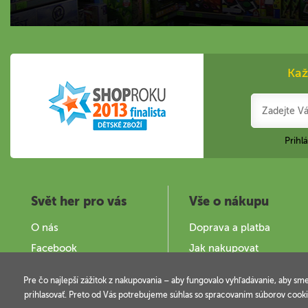
Kaž
Prihl
Svět her pro vás
Vše o nákupu
O nás
Doprava a platba
Facebook
Jak nakupovat
Zajímavé stránky
Obchodní podmínky
Pre čo najlepší zážitok z nakupovania – aby fungovalo vyhľadávanie, aby sm
Provozovatel a kontakty
Podminky užití webu
prihlasovať. Preto od Vás potrebujeme súhlas so spracovaním súborov cooki