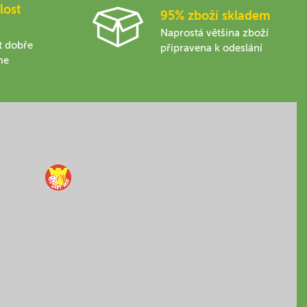
lost
95% zboží skladem
Naprostá většina zboží
t dobře
připravena k odeslání
me