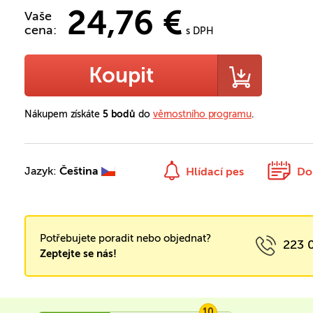
24,76 €
Vaše
cena:
s DPH
Koupit
Nákupem získáte
5 bodů
do
věrnostního programu
.
Jazyk:
Čeština
Hlídací pes
Do
Potřebujete poradit nebo objednat?
223 
Zeptejte se nás!
10