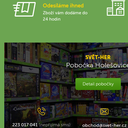
Odesíláme ihned
Zboží vám dodáme do
24 hodin
SVĚT-HER
Pobočka Holešovic
Detail pobočky
223 017 041
(nepřijímá sms)
obchod@svet-her.cz