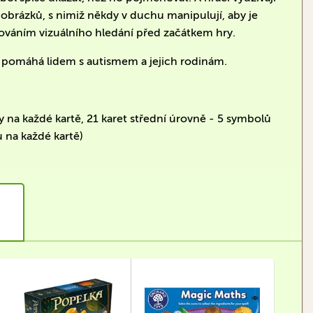
brázků, s nimiž někdy v duchu manipulují, aby je
nováním vizuálního hledání před začátkem hry.
á pomáhá lidem s autismem a jejich rodinám.
y na každé kartě, 21 karet střední úrovně - 5 symbolů
ů na každé kartě)