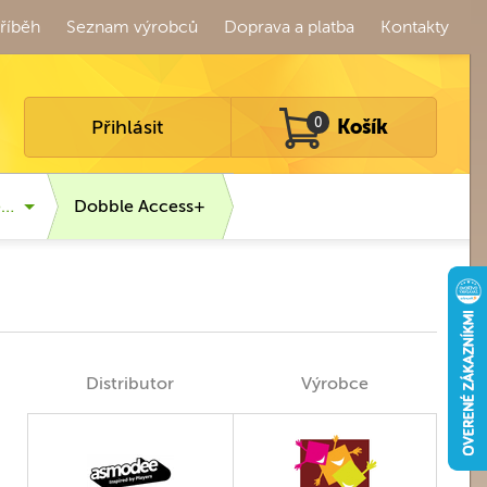
říběh
Seznam výrobců
Doprava a platba
Kontakty
Přihlásit
0
Košík
é…
Dobble Access+
Distributor
Výrobce