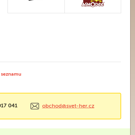
 seznamu
017 041
obchod@svet-her.cz