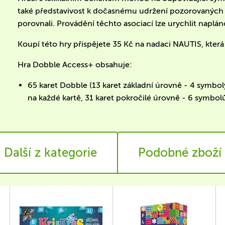
také představivost k dočasnému udržení pozorovaných o
porovnali. Provádění těchto asociací lze urychlit naplá
Koupí této hry přispějete 35 Kč na nadaci NAUTIS, kter
Hra Dobble Access+ obsahuje:
65 karet Dobble (13 karet základní úrovně - 4 symbol
na každé kartě, 31 karet pokročilé úrovně - 6 symbol
Další z kategorie
Podobné zboží