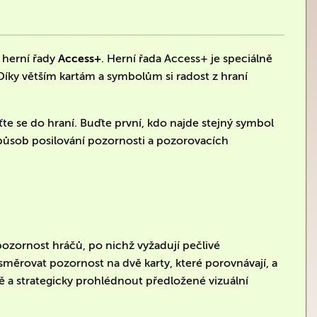
 herní řady
Access+
. Herní řada Access+ je speciálně
íky větším kartám a symbolům si radost z hraní
ťte se do hraní. Buďte první, kdo najde stejný symbol
 způsob posilování pozornosti a pozorovacích
pozornost hráčů, po nichž vyžadují pečlivé
směrovat pozornost na dvě karty, které porovnávají, a
ě a strategicky prohlédnout předložené vizuální