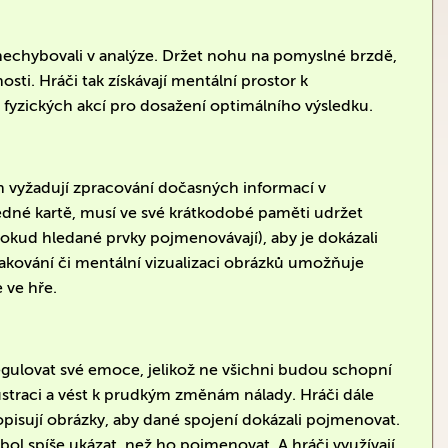
 nechybovali v analýze. Držet nohu na pomyslné brzdě,
osti. Hráči tak získávají mentální prostor k
 fyzických akcí pro dosažení optimálního výsledku.
h vyžadují zpracování dočasných informací v
jedné kartě, musí ve své krátkodobé paměti udržet
okud hledané prvky pojmenovávají), aby je dokázali
pakování či mentální vizualizaci obrázků umožňuje
 ve hře.
egulovat své emoce, jelikož ne všichni budou schopní
straci a vést k prudkým změnám nálady. Hráči dále
 popisují obrázky, aby dané spojení dokázali pojmenovat.
ol spíše ukázat, než ho pojmenovat. A hráči využívají