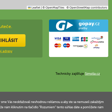
Leaflet
|
© OpenMapTiles
© OpenStreetMap contributors
uteče.
IHLÁSIT
j adresy
.
Technicky zajišťuje
Simplia.cz
.
 aby sme Vás neobťažovali nevhodnou reklamou a aby ste sa nemuseli zakaždým
, že nám kliknutím na tlačidlo "Rozumiem" tento súhlas dáte a pomôžete nám