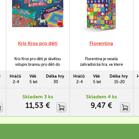
Kris Kros pro děti
Florentina
Kris Kros pro děti je skvělou
Florentina je veselá
vstupní branou pro děti do
zahradnická hra, ve které
světa slovních deskových her
sejete semínka a sázíte
pro děti, které začínají číst.
květiny.
y
Hráčů
Věk
Délka hry
Hráčů
Věk
Délka hry
Hra obsahuje dvě varianty -
2-4
5 let
30
2-4
5 let
15-20
pro ty, kteří se s písmenky
teprve seznamují, a pro ty,
Skladem 3 ks
Skladem 4 ks
kteří už čtení a psaní zvládají
11,53 €
9,47 €
levou zadní.