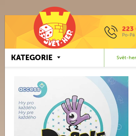
223 
Po-Pá 
KATEGORIE
Svět-her