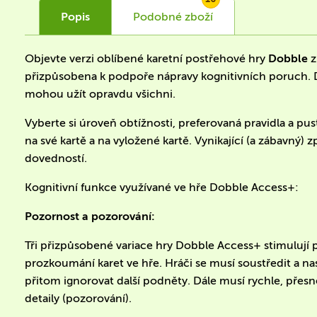
Popis
Podobné
zboží
Objevte verzi oblíbené karetní postřehové hry
Dobble
z
přizpůsobena k podpoře nápravy kognitivních poruch. D
mohou užít opravdu všichni.
Vyberte si úroveň obtížnosti, preferovaná pravidla a pus
na své kartě a na vyložené kartě. Vynikající (a zábavný)
dovedností.
Kognitivní funkce využívané ve hře Dobble Access+:
Pozornost a pozorování:
Tři přizpůsobené variace hry Dobble Access+ stimulují 
prozkoumání karet ve hře. Hráči se musí soustředit a na
přitom ignorovat další podněty. Dále musí rychle, přesn
detaily (pozorování).