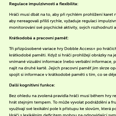
Regulace impulzivnosti a flexibilita:
Hráči musí dbát na to, aby při rychlém prohlížení karet
aby nereagovali příliš rychle, vyžaduje regulaci impulzivn
monitorování své psychické aktivity, svých rozhodnutí a
Krátkodobá a pracovní paměť:
Tři přizpůsobené variace hry Dobble Access+ po hráčíc
krátkodobé paměti. Když si hráči prohlížejí obrázky na 
vnímané vizuální informace (nebo verbální informace, p
najít na druhé kartě. Jejich pracovní paměť jim skrze o
spojit si informace v krátkodobé paměti s tím, co se děje
Další kognitivní funkce:
Bez ohledu na zvolená pravidla hráči musí během hry r
hrát stejným tempem. To může vyvolat podráždění a fru
využívají své lexikální pole k přístupu ke slovům, která
Hráči s lexikálním deficitem mohou na odpovídající symb