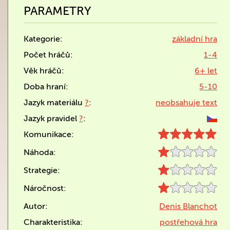
PARAMETRY
Kategorie:
základní hra
Počet hráčů:
1-4
Věk hráčů:
6+ let
Doba hraní:
5-10
Jazyk materiálu
?
:
neobsahuje text
Jazyk pravidel
?
:
Komunikace:
Náhoda:
Strategie:
Náročnost:
Autor:
Denis Blanchot
Charakteristika:
postřehová hra