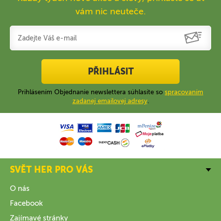
vám nic neuteče.
PŘIHLÁSIT
Prihlásením Objednanie newslettera súhlasíte so
spracovaním
zadanej emailovej adresy
.
SVĚT HER PRO VÁS
O nás
Facebook
Zajímavé stránky