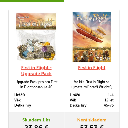
First in Flight -
First in Flight
Upgrade Pack
Upgrade Pack pro hru First
Ve hře First in Flight se
in Flight obsahuje 40
ujmete rolí bratří Wrightů,
kovových mincí, 1 velké
Samuela Langleyho a
Hráčů
Hráčů
1-4
počítadlo roků, 4 miniatury
dalších průkopníků letectví.
Věk
Věk
12 let
pilotů, 4 miniatury letadel, 4
Soupeřit budete ve stavbě
Délka hry
Délka hry
45-75
alternativní počítadla
aeroplánů i v podnikání
rokordů.
prvních letů.
Skladem 1 ks
Není skladem
23,86 €
53,53 €