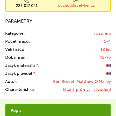
obchod@svet-her.cz
223 017 041
PARAMETRY
Kategorie:
rozšíření
Počet hráčů:
1-4
Věk hráčů:
12 let
Doba hraní:
45-75
Jazyk materiálu
?
:
Jazyk pravidel
?
:
Autor:
Ben Rosset
,
Matthew O'Malley
Charakteristika:
létání
,
průmysl
,
závodění
Popis