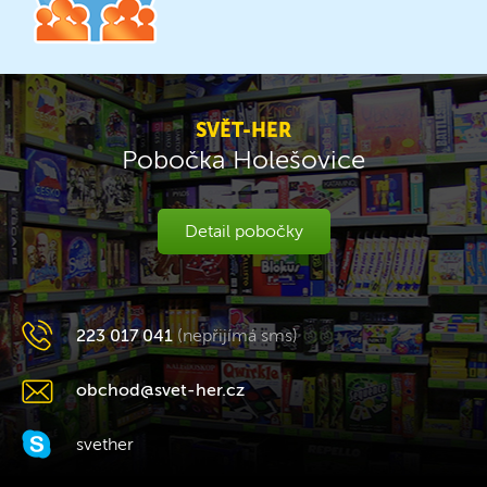
SVĚT-HER
Pobočka Holešovice
Detail pobočky
223 017 041
(nepřijímá sms)
obchod@svet-her.cz
svether