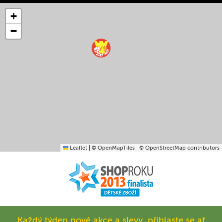
+
−
Leaflet
|
© OpenMapTiles
© OpenStreetMap contributors
Každý týden nové akce a slevy, přihlaste se ať