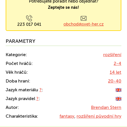
Potřebujete poradit nebo objednat?
Zeptejte se nás!
obchod@svet-her.cz
223 017 041
PARAMETRY
Kategorie:
rozšíření
Počet hráčů:
2-4
Věk hráčů:
14 let
Doba hraní:
20-40
Jazyk materiálu
?
:
Jazyk pravidel
?
:
Autor:
Brendan Stern
Charakteristika:
fantasy
,
rozšíření původní hry