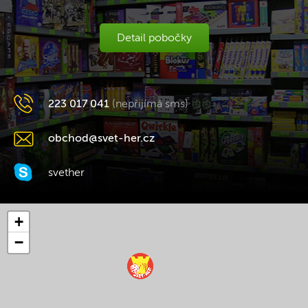
Detail pobočky
223 017 041
(nepřijímá sms)
obchod@svet-her.cz
svether
+
−