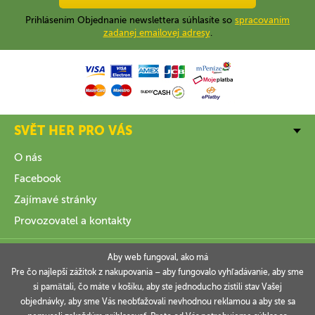
Prihlásením Objednanie newslettera súhlasíte so
spracovaním
zadanej emailovej adresy
.
SVĚT HER PRO VÁS
O nás
Facebook
Zajímavé stránky
Provozovatel a kontakty
VŠE O NÁKUPU
Aby web fungoval, ako má
Pre čo najlepší zážitok z nakupovania – aby fungovalo vyhľadávanie, aby sme
si pamätali, čo máte v košíku, aby ste jednoducho zistili stav Vašej
INFORMACE
objednávky, aby sme Vás neobťažovali nevhodnou reklamou a aby ste sa