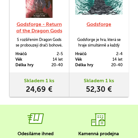
Godsforge - Return
Godsforge
of the Dragon Gods
S rozšířením Dragon Gods
Godsforge je hra, která se
se probouzejí dračí bohové,
hraje simultánně a každý
aby obohatili vaše partie hry
hráč v ní útočí vždy na
Hráčů
2-5
Hráčů
2-4
Godsforge.
protivníka po levé ruce,
Věk
14 let
Věk
14 let
zatímco se bude bránit
Délka hry
20-40
Délka hry
20-40
protivníkovi zprava.
Skladem 1 ks
Skladem 1 ks
24,69 €
52,30 €
Odesíláme ihned
Kamenná prodejna