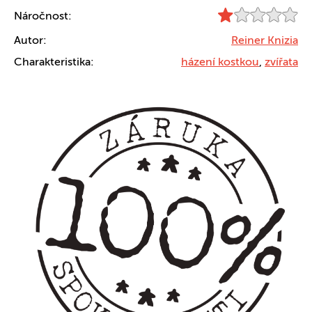
Náročnost:
Autor:
Reiner Knizia
Charakteristika:
házení kostkou
,
zvířata