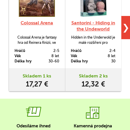
Colossal Arena
Santorini - Hiding in
❯
the Undeworld
Colossal Arena je fantasy
Hidden in the Underwold je
V
hra od Reinera Knizii, ve
malé rozšíření pro
které budete sázet na
abstratktní strategickou
Hráčů
2-5
Hráčů
2-4
H
vašeho favorita v
hru Santorini. Obsahuje 17
Věk
8 let
Věk
8 let
V
gladiátorské aréně a
nových postav a 2 nové
Délka hry
30-60
Délka hry
30
D
společně s ním se vyhýbat
herní módy.
úskalím které na vás
přichystali spoluhráči.
Skladem 1 ks
Skladem 2 ks
17,27 €
12,32 €
Odesíláme ihned
Kamenná prodejna