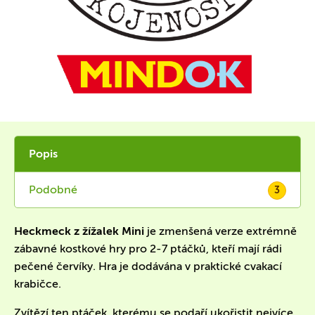
Popis
Podobné
3
Heckmeck z žížalek Mini
je zmenšená verze extrémně
zábavné kostkové hry pro 2-7 ptáčků, kteří mají rádi
pečené červíky. Hra je dodávána v praktické cvakací
krabičce.
Zvítězí ten ptáček, kterému se podaří ukořistit nejvíce