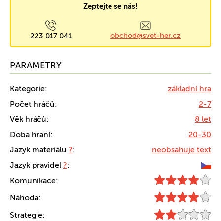
Zeptejte se nás!
obchod@svet-her.cz
223 017 041
PARAMETRY
Kategorie:
základní hra
Počet hráčů:
2-7
Věk hráčů:
8 let
Doba hraní:
20-30
Jazyk materiálu
?
:
neobsahuje text
Jazyk pravidel
?
:
Komunikace:
Náhoda:
Strategie: