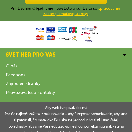
Prihlásením Objednanie newslettera súhlasíte so
spracovaním
zadanej emailovej adresy
.
SVĚT HER PRO VÁS
O nás
Facebook
Zajímavé stránky
Provozovatel a kontakty
VŠE O NÁKUPU
Aby web fungoval, ako má
Pre čo najlepší zážitok z nakupovania – aby fungovalo vyhľadávanie, aby sme
si pamätali, čo máte v košíku, aby ste jednoducho zistili stav Vašej
INFORMACE
objednávky, aby sme Vás neobťažovali nevhodnou reklamou a aby ste sa