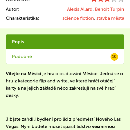
Autor:
Alexis Allard
,
Benoit Turpin
Charakteristika:
science fiction
,
stavba města
Popis
Podobné
10
Vítejte na Měsíci
je hra o osidlování Měsíce. Jedná se o
hru z kategorie flip and write, ve které hráči otáčejí
karty a na jejich základě něco zakreslují na své hrací
desky.
Již jste zařídili bydlení pro lid z předměstí Nového Las
Vegas. Nyní budete muset spasit lidstvo
vesmírnou