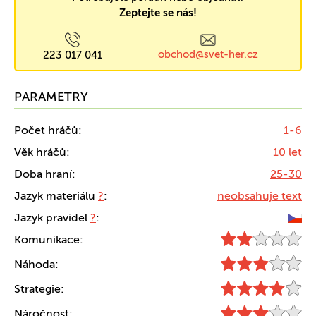
Zeptejte se nás!
obchod@svet-her.cz
223 017 041
PARAMETRY
Počet hráčů:
1-6
Věk hráčů:
10 let
Doba hraní:
25-30
Jazyk materiálu
?
:
neobsahuje text
Jazyk pravidel
?
:
Komunikace:
Náhoda:
Strategie:
Náročnost: