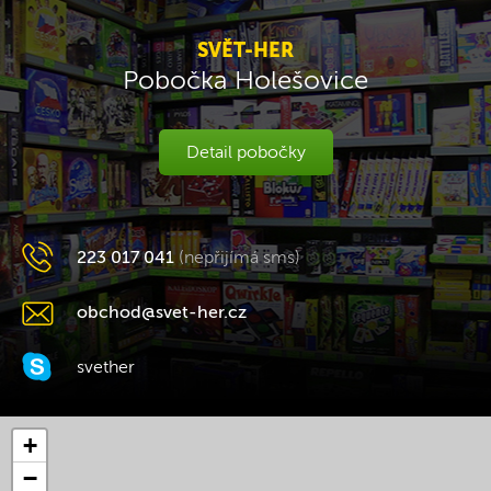
SVĚT-HER
Pobočka Holešovice
Detail pobočky
223 017 041
(nepřijímá sms)
obchod@svet-her.cz
svether
+
−