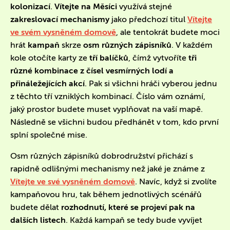
kolonizací
.
Vítejte na Měsíci
využívá stejné
zakreslovací mechanismy
jako předchozí titul
Vítejte
ve svém vysněném domově
, ale tentokrát budete moci
hrát
kampaň
skrze
osm různých zápisníků
. V každém
kole otočíte karty ze
tří balíčků
, čímž vytvoříte
tři
různé kombinace z čísel vesmírných lodí
a
přináležejících akcí
. Pak si všichni hráči vyberou jednu
z těchto tří vzniklých kombinací. Číslo vám oznámí,
jaký prostor budete muset vyplňovat na vaší mapě.
Následně se všichni budou předhánět v tom, kdo první
splní společné mise.
Osm různých zápisníků dobrodružství přichází s
rapidně odlišnými mechanismy než jaké je známe z
Vítejte ve své vysněném domově
. Navíc, když si zvolíte
kampaňovou hru, tak během jednotlivých scénářů
budete dělat
rozhodnutí, které se projeví pak na
dalších listech
. Každá kampaň se tedy bude vyvíjet