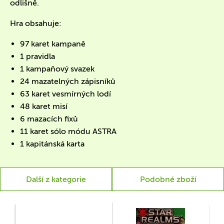
odlišně.
Hra obsahuje:
97 karet kampaně
1 pravidla
1 kampaňový svazek
24 mazatelných zápisníků
63 karet vesmírných lodí
48 karet misí
6 mazacích fixů
11 karet sólo módu ASTRA
1 kapitánská karta
Další z kategorie
Podobné zboží