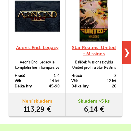
Aeon's End: Legacy
Star Realms: United
❯
- Missions
Aeon's End: Legacy je
Balíček Missions z cyklu
kompletní herní kampaň, ve
United pro hru Star Realms
které si budete budovat
obsahuje následující karty:
a
Hráčů
1-4
Hráčů
2
H
svoji postavu skrze několik
Ally, Armada, Colonize,
a
Věk
14 let
Věk
12 let
V
kapitol a skrze ní bojovat
Defend, Diversify,
Délka hry
45-90
Délka hry
20
D
čím dál silnějšími
Dominate, Exterminate,
nestvůrami, abyste ubránili
Influence, Monopolize,
Gravehold - poslední
Rule, Unite, Convert a
Není skladem
Skladem >5 ks
lidskou baštu.
pravidla pro Missions.
113,29 €
6,14 €