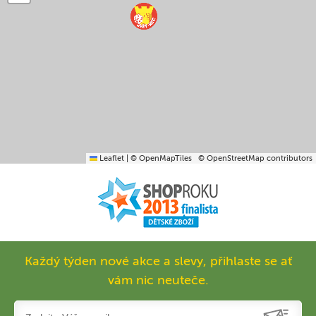
Leaflet
|
© OpenMapTiles
© OpenStreetMap contributors
Každý týden nové akce a slevy, přihlaste se ať
vám nic neuteče.