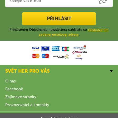
PŘIHLÁSIT
Prihlásením Objednanie newslettera súhlasíte so
spracovaním
zadanej emailovej adresy
.
SVĚT HER PRO VÁS
O nás
Facebook
Zajímavé stránky
Provozovatel a kontakty
VŠE O NÁKUPU