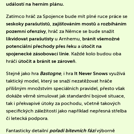
událostí na herním plánu.
Zatímco hráč za Spojence bude mít plné ruce práce se
seskoky parašutistů
,
zajišťováním mostů
a
rozbíháním
pozemní ofenzívy
, hráč za Němce se bude snažit
likvidovat parašutisty
u Arnhemu,
bránit všemožné
potenciální přechody přes řeku
a
útočit na
spojenecké zásobovací linie
. Každé kolo budou oba
hráči
útočit a bránit se zároveň
.
Stejně jako hra
Bastogne
, i hra
It Never Snows
využívá
taktický model, který se snaží nezatěžovat hráče
přílišným množstvím speciálních pravidel, přesto však
dokáže věrně simulovat jak standardní bojové situace,
tak i překvapivé útoky za pochodu, včetně takových
specifických záležitostí jako například nepřesná střelba
či letecká podpora.
Fantasticky detailní
pořadí bitevních fází
výborně