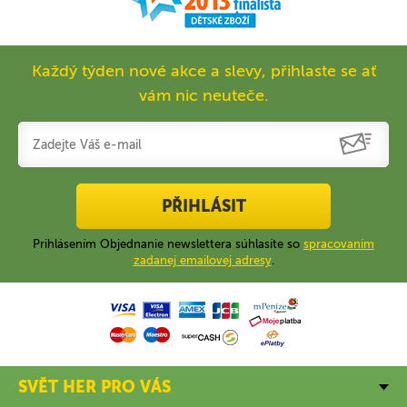
Každý týden nové akce a slevy, přihlaste se ať
vám nic neuteče.
PŘIHLÁSIT
Prihlásením Objednanie newslettera súhlasíte so
spracovaním
zadanej emailovej adresy
.
SVĚT HER PRO VÁS