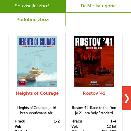
Související zboží
Další z kategorie
Podobné zboží
Heights of Courage
Rostov '41
❯
Heghts of Courage je 16.
Rostov '41: Race to the Don
hra v oceňované sérii
je 21. hra řady Standard
V
Standard Combat Series.
Combat Series. Věnuje se
Hráčů
1-2
Hráčů
1-4
H
odvážné, někteří by spíš
p
Věk
Věk
12 let
V
řekli bláhové, zteči armádní