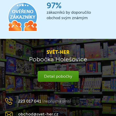
97%
zákazníků by doporučilo
obchod svým známým
SVĚT-HER
Pobočka Holešovice
Detail pobočky
223 017 041
(nepřijímá sms)
obchod@svet-her.cz