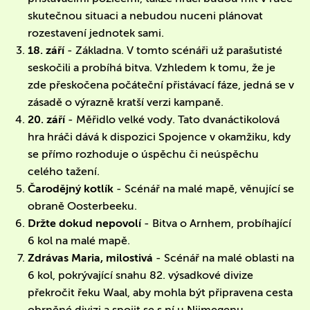
skutečnou situaci a nebudou nuceni plánovat
rozestavení jednotek sami.
18. září
- Základna. V tomto scénáři už parašutisté
seskočili a probíhá bitva. Vzhledem k tomu, že je
zde přeskočena počáteční přistávací fáze, jedná se v
zásadě o výrazně kratší verzi kampaně.
20. září
- Měřidlo velké vody. Tato dvanáctikolová
hra hráči dává k dispozici Spojence v okamžiku, kdy
se přímo rozhoduje o úspěchu či neúspěchu
celého tažení.
Čarodějný kotlík
- Scénář na malé mapě, věnující se
obraně Oosterbeeku.
Držte dokud nepovolí
- Bitva o Arnhem, probíhající
6 kol na malé mapě.
Zdrávas Maria, milostivá
- Scénář na malé oblasti na
6 kol, pokrývající snahu 82. výsadkové divize
překročit řeku Waal, aby mohla být připravena cesta
obrněné divizi a spojit se s ní u Nijmegenu.