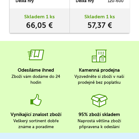
Délka hry
Délka hry
120-600
D
skupiny Jih na město Rostov
koncem podzimu 1941.
Skladem 1 ks
Skladem 1 ks
66,05 €
57,37 €
Odesíláme ihned
Kamenná prodejna
Zboží vám dodáme do 24
Vyzvedněte si zboží v naší
hodin
prodejně bez poplatku
Vynikající znalost zboží
95% zboží skladem
Veškerý sortinent dobře
Naprostá většina zboží
známe a poradíme
připravena k odeslání