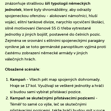
znázorňuje strašlivou
šíři typologií německých
jednotek
, které byly shromážděny, aby odrazily
spojeneckou ofenzivu - alokovaní námořníci, hluší
vojáci, elitní tankové divize, narychlo vycvičení školáci,
silně motivovaní členové SS či třeba vytrestané
jednotky z jiných bojišť, postavené do čelních pozic.
Zejména ve srovnání s elitními spojeneckými paragány
vynikne jak se toto germánské panoptikum vyjímá proti
častému zobrazení německé armády v jiných
válečných hrách.
Obsažené scénáře
:
Kampaň
- Všech pět map spojených dohromady.
Hraje se 17 kol. Využívají se veškeré jednotky a hráči
si budou sami vybírat přistávací pozice.
Kampaň se skutečnými přistávacími pozicemi
-
Téměř to samé co výše, leč se skutečnými
přistávacími pozicemi, takže hráči budou mít v ruce