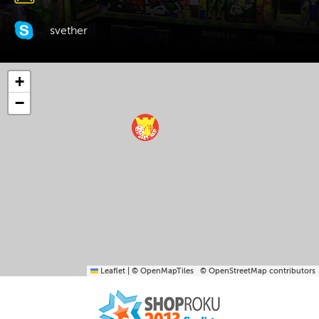
svether
+
−
Leaflet
|
© OpenMapTiles
© OpenStreetMap contributors