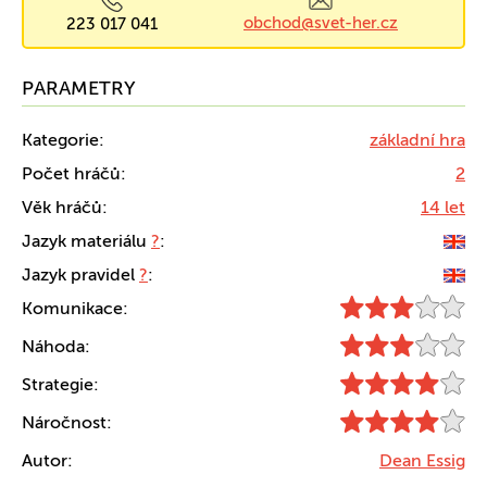
obchod@svet-her.cz
223 017 041
PARAMETRY
Kategorie:
základní hra
Počet hráčů:
2
Věk hráčů:
14 let
Jazyk materiálu
?
:
Jazyk pravidel
?
:
Komunikace:
Náhoda:
Strategie:
Náročnost:
Autor:
Dean Essig