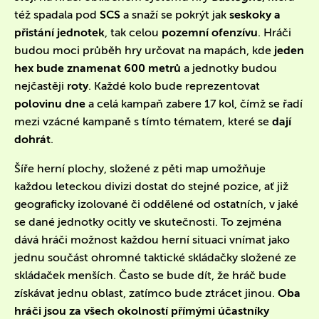
též spadala pod
SCS
a snaží se pokrýt jak
seskoky a
přistání jednotek
, tak celou
pozemní ofenzívu
. Hráči
budou moci průběh hry určovat na mapách, kde
jeden
hex bude znamenat 600 metrů
a jednotky budou
nejčastěji
roty
. Každé kolo bude reprezentovat
polovinu dne
a celá kampaň zabere 17 kol, čímž se řadí
mezi vzácné kampaně s tímto tématem, které se
dají
dohrát
.
Šíře herní plochy, složené z pěti map umožňuje
každou leteckou divizi dostat do stejné pozice, ať již
geograficky izolované či oddělené od ostatních, v jaké
se dané jednotky ocitly ve skutečnosti. To zejména
dává hráči možnost každou herní situaci vnímat jako
jednu součást ohromné taktické skládačky složené ze
skládaček menších. Často se bude dít, že hráč bude
získávat jednu oblast, zatímco bude ztrácet jinou.
Oba
hráči jsou za všech okolností přímými účastníky