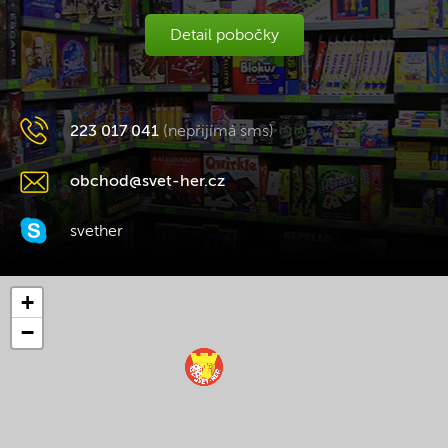
Detail pobočky
223 017 041
(nepřijímá sms)
obchod@svet-her.cz
svether
+
−