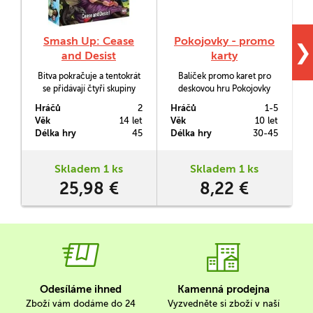
Smash Up: Cease
Pokojovky - promo
❯
and Desist
karty
Bitva pokračuje a tentokrát
Balíček promo karet pro
se přidávají čtyři skupiny
deskovou hru Pokojovky
inspirované veleslavnými
Hráčů
2
Hráčů
1-5
H
fantastickými
o
Věk
14 let
Věk
10 let
V
světy: Astroknights provází
3
Délka hry
45
Délka hry
30-45
D
Síla, Changerbots jsou chvíli
roboty a chvíli dopravními
prostředky, Ignobles mají
Skladem 1 ks
Skladem 1 ks
rádi draky, zimu a pro trůn
25,98 €
8,22 €
by obětovali kdekterého
příbuzeného a Star
Roamers se odvážně…
Odesíláme ihned
Kamenná prodejna
Zboží vám dodáme do 24
Vyzvedněte si zboží v naší