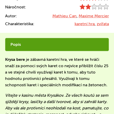
Náročnost:
Autor:
Mathieu Can
,
Maxime Mercier
Charakteristika:
karetní hra
,
zvířata
Popis
Krysa bere
je zábavná karetní hra, ve které se hráči
snaží za pomoci svých karet co nejvíce přiblížit číslu 25
a ve stejné chvíli využívají karet k tomu, aby tuto
hodnotu protivníci přesáhli. Využívají k tomu
schopností karet i speciálních modifikací na žetonech.
Vítejte v kasinu města Krysákov. Ze všech koutů se sem
sjíždějí krysy, lasičky a další tvorové, aby si zahráli karty.
Aby vás ale protivníci neohlodali na kost, pamatujte, co