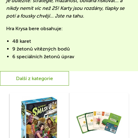
je důležité: strategie, mazanost, odvaha riskovat... a
nikdy nemít víc než 25! Karty jsou rozdány, tlapky se
potí a fousky chvějí... Jste na tahu.
Hra Krysa bere obsahuje:
48 karet
9 žetonů vítězných bodů
6 speciálních žetonů úprav
Další z kategorie