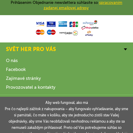
Prihlásením Objednanie newslettera súhlasíte so
spracovaním
zadanej emailovej adresy
.
SVĚT HER PRO VÁS
O nás
Facebook
Zajímavé stránky
Provozovatel a kontakty
VŠE O NÁKUPU
Aby web fungoval, ako má
Pre čo najlepší zážitok z nakupovania – aby fungovalo vyhľadávanie, aby sme
si pamätali, čo máte v košíku, aby ste jednoducho zistili stav Vašej
INFORMACE
objednávky, aby sme Vás neobťažovali nevhodnou reklamou a aby ste sa
nemuseli zakaždým prihlasovať. Preto od Vás potrebujeme súhlas so