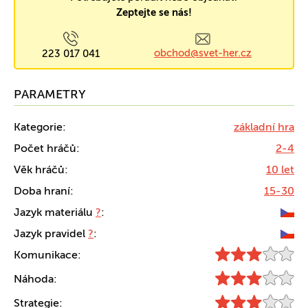
Zeptejte se nás!
obchod@svet-her.cz
223 017 041
PARAMETRY
Kategorie:
základní hra
Počet hráčů:
2-4
Věk hráčů:
10 let
Doba hraní:
15-30
Jazyk materiálu
?
:
Jazyk pravidel
?
:
Komunikace:
Náhoda:
Strategie: