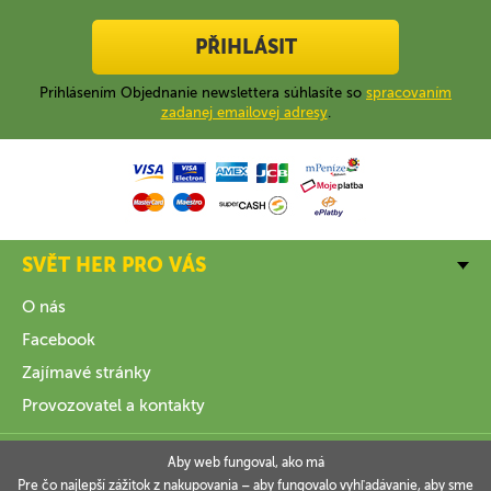
PŘIHLÁSIT
Prihlásením Objednanie newslettera súhlasíte so
spracovaním
zadanej emailovej adresy
.
SVĚT HER PRO VÁS
O nás
Facebook
Zajímavé stránky
Provozovatel a kontakty
VŠE O NÁKUPU
Aby web fungoval, ako má
Pre čo najlepší zážitok z nakupovania – aby fungovalo vyhľadávanie, aby sme