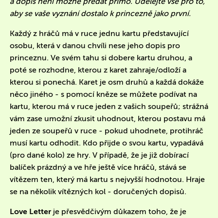
a dopis není možné předat přímo. Udělejte vše pro to,
aby se vaše vyznání dostalo k princezně jako první.
Každý z hráčů má v ruce jednu kartu představující
osobu, která v danou chvíli nese jeho dopis pro
princeznu. Ve svém tahu si dobere kartu druhou, a
poté se rozhodne, kterou z karet zahraje/odloží a
kterou si ponechá. Karet je osm druhů a každá dokáže
něco jiného - s pomocí kněze se můžete podívat na
kartu, kterou má v ruce jeden z vašich soupeřů; strážná
vám zase umožní zkusit uhodnout, kterou postavu má
jeden ze soupeřů v ruce - pokud uhodnete, protihráč
musí kartu odhodit. Kdo přijde o svou kartu, vypadává
(pro dané kolo) ze hry. V případě, že je již dobírací
balíček prázdný a ve hře ještě více hráčů, stává se
vítězem ten, který má kartu s nejvyšší hodnotou. Hraje
se na několik vítězných kol - doručených dopisů.
Love Letter
je přesvědčivým důkazem toho, že je