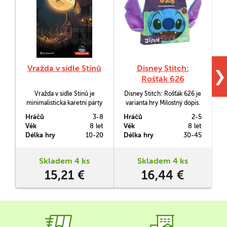
Vražda v sídle Stínů
Disney Stitch:
❯
Rošťák 626
Vražda v sídle Stínů je
Disney Stitch: Rošťák 626 je
minimalistická karetní párty
varianta hry Milostný dopis.
p
hra stylu Milostný dopis. Po
Tentokrát s populárním
Hráčů
3-8
Hráčů
2-5
H
rozdání karet se dozvíte,
nenažraným
Věk
8 let
Věk
8 let
V
zda jste vrahem, nebo se
mimozemšťanem.
Délka hry
10-20
Délka hry
30-45
D
naopak snažíte vypátrat, kdo
je vrah. Posílejte karty,
vyměňujte, blafujte a
Skladem 4 ks
Skladem 4 ks
odhadujte. V každém kole
15,21 €
16,44 €
zahrajete jednu kartu a
zahrajete její efekt.