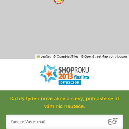
Leaflet
|
© OpenMapTiles
© OpenStreetMap contributors
Každý týden nové akce a slevy, přihlaste se ať
vám nic neuteče.