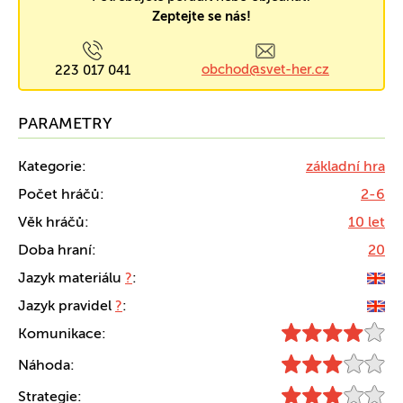
Zeptejte se nás!
obchod@svet-her.cz
223 017 041
PARAMETRY
Kategorie:
základní hra
Počet hráčů:
2-6
Věk hráčů:
10 let
Doba hraní:
20
Jazyk materiálu
?
:
Jazyk pravidel
?
:
Komunikace:
Náhoda:
Strategie: