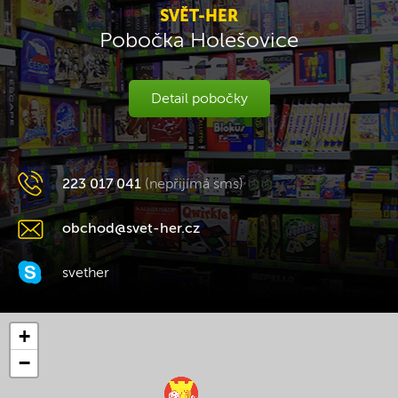
SVĚT-HER
Pobočka Holešovice
Detail pobočky
223 017 041
(nepřijímá sms)
obchod@svet-her.cz
svether
+
−