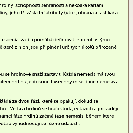
hrdiny, schopností sehranosti a několika kartami
, jeho tři základní atributy (útok, obrana a taktika) a
u specializaci a pomáhá definovat jeho roli v týmu.
které z nich jsou při plnění určitých úkolů přirozeně
u se hrdinové snaží zastavit. Každá nemesis má svou
ím cílem hrdinů je dokončit všechny mise dané nemesis a
skládá ze
dvou fází
, které se opakují, dokud se
 hru. Ve
fázi hrdinů
se hráči střídají v tazích a provádějí
 rámci fáze hrdinů začíná
fáze nemesis
, během které
věta a vyhodnocují se různé události.