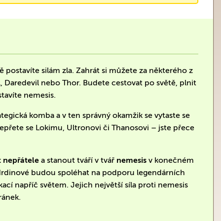
ně postavíte silám zla. Zahrát si můžete za některého z
, Daredevil nebo Thor. Budete cestovat po světě, plnit
stavíte nemesis.
rategická komba a v ten správný okamžik se vytaste se
zepřete se Lokimu, Ultronovi či Thanosovi – jste přece
 nepřátele
a stanout tváří v tvář
nemesis
v konečném
. Hrdinové budou spoléhat na podporu legendárních
kací napříč světem. Jejich největší síla proti nemesis
ránek.