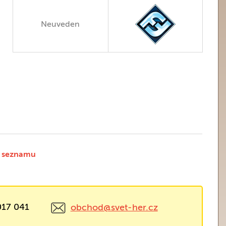
Neuveden
 seznamu
017 041
obchod@svet-her.cz