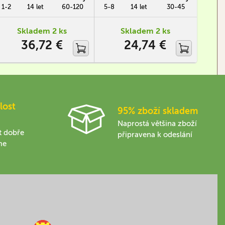
cyklu produktů Dunwich
(nebo královny) a ostatní pak
1-2
14 let
60-120
5-8
14 let
30-45
2
Legacy zabalený do jedné
různé vládce a vládkyně
krabice.
západozemských rodů.
Skladem 2 ks
Skladem 2 ks
36,72 €
24,74 €
lost
95% zboží skladem
Naprostá většina zboží
t dobře
připravena k odeslání
me