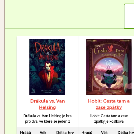
Drákula vs. Van
Hobit: Cesta tam a
Helsing
zase zpátky
Drákula vs. Van Helsing je hra
Hobit: Cesta tam a zase
pro dva, ve které se jeden z
zpátky je kostková
hráčů ujme role Drákuly,
zakreslovací hra o cestě za
druhý pak role lovce Van
dobrodružstvím a poklady.
Hráčů
Věk
Délka hry
Hráčů
Věk
Délka hr