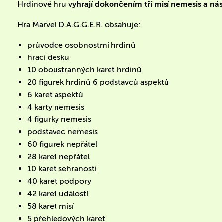
Hrdinové hru v
yhrají dokončením tří misí nemesis a 
Hra Marvel D.A.G.G.E.R. obsahuje:
průvodce osobnostmi hrdinů
hrací desku
10 oboustranných karet hrdinů
20 figurek hrdinů 6 podstavců aspektů
6 karet aspektů
4 karty nemesis
4 figurky nemesis
podstavec nemesis
60 figurek nepřátel
28 karet nepřátel
10 karet sehranosti
40 karet podpory
42 karet událostí
58 karet misí
5 přehledových karet