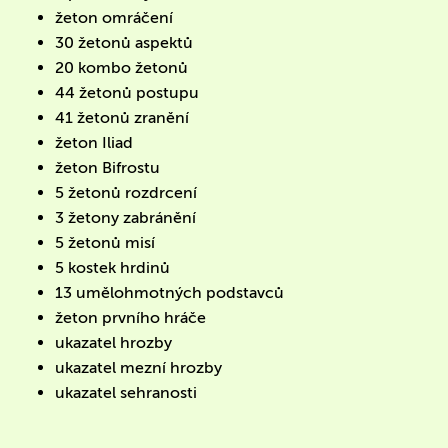
žeton omráčení
30 žetonů aspektů
20 kombo žetonů
44 žetonů postupu
41 žetonů zranění
žeton Iliad
žeton Bifrostu
5 žetonů rozdrcení
3 žetony zabránění
5 žetonů misí
5 kostek hrdinů
13 umělohmotných podstavců
žeton prvního hráče
ukazatel hrozby
ukazatel mezní hrozby
ukazatel sehranosti