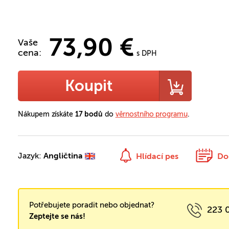
73,90 €
Vaše
cena:
s DPH
Koupit
Nákupem získáte
17 bodů
do
věrnostního programu
.
Jazyk:
Angličtina
Hlídací pes
Do
Potřebujete poradit nebo objednat?
223 
Zeptejte se nás!