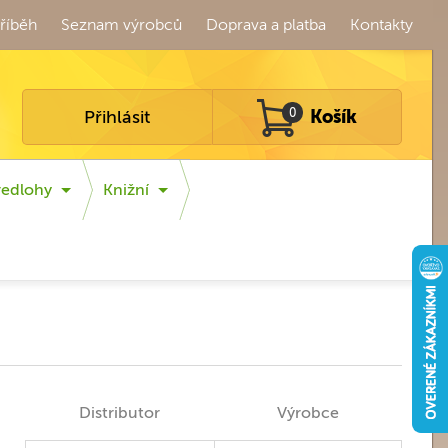
říběh
Seznam výrobců
Doprava a platba
Kontakty
Přihlásit
0
Košík
redlohy
Knižní
Distributor
Výrobce