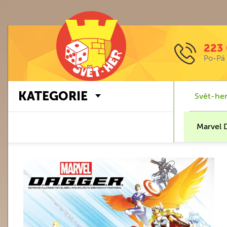
223 
Po-Pá 
KATEGORIE
Svět-her
Marvel D