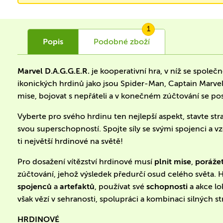
1
Popis
Podobné
zboží
Marvel D.A.G.G.E.R.
je kooperativní hra, v níž se společ
ikonických hrdinů jako jsou Spider-Man, Captain Marvel
mise, bojovat s nepřáteli a v konečném zúčtování se po
Vyberte pro svého hrdinu ten nejlepší aspekt, stavte st
svou superschopností. Spojte síly se svými spojenci a v
ti největší hrdinové na světě!
Pro dosažení vítězství hrdinové musí
plnit mise
,
porážet
zúčtování, jehož výsledek předurčí osud celého světa
spojenců
a
artefaktů
, používat své
schopnosti
a akce lo
však vězí v sehranosti, spolupráci a kombinaci silných st
HRDINOVÉ