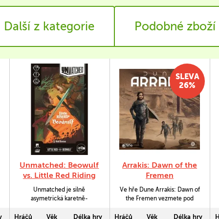
Další z kategorie
Podobné zboží
SLEVA
26%
Unmatched: Beowulf
Arrakis: Dawn of the
vs. Little Red Riding
Fremen
Hood (EN)
Unmatched je silně
Ve hře Dune Arrakis: Dawn of
asymetrická karetně-
the Fremen vezmete pod
figurková hra pro dva (v
svou vládu fremení válečníky
kombinaci s dalšími balíčky
a s nimi se budete snažit
y
Hráčů
Věk
Délka hry
Hráčů
Věk
Délka hry
H