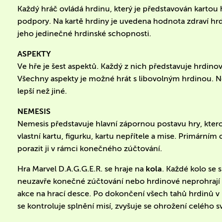
Každý hráč ovládá hrdinu, který je představován kartou 
podpory. Na kartě hrdiny je uvedena hodnota zdraví hrdiny
jeho jedinečné hrdinské schopnosti.
ASPEKTY
Ve hře je šest aspektů. Každý z nich představuje hrdinov
Všechny aspekty je možné hrát s libovolným hrdinou. Ně
lepší než jiné.
NEMESIS
Nemesis představuje hlavní zápornou postavu hry, ktero
vlastní kartu, figurku, kartu nepřítele a mise. Primárn
porazit ji v rámci konečného zúčtování.
Hra Marvel D.A.G.G.E.R. se hraje na
kola
. Každé kolo se 
neuzavře konečné zúčtování nebo hrdinové neprohrají
akce na hrací desce. Po dokončení všech tahů hrdinů v
se kontroluje splnění misí, zvyšuje se ohrožení celého s