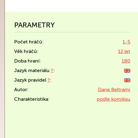
PARAMETRY
Počet hráčů:
1-5
Věk hráčů:
12 let
Doba hraní:
180
Jazyk materiálu
?
:
Jazyk pravidel
?
:
Autor:
Dane Beltrami
Charakteristika:
podle komiksu