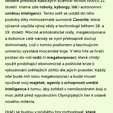
veškeré predikce klasických science-fiction tvůrců 21.
století: máme zde
roboty, kyborgy
,
lidi
i autonomní
umělou inteligenci
. Tento svět se ustálil do této
podoby díky mimozemské surovině
Cavorite
, která
výrazně uspíšila vývoj vědy a technologií během 18. a
19. století. Mocné aristokratické rody, megakorporace
a dokonce celé národy se nyní překvapivě slučují
dohromady, což v tomto podivném a fascinujícím
univerzu vyvolává mocenské boje. V této hře se hráči
postaví do rolí
rodů
či
megakorporací
, které chtějí
využít probíhající ekonomické a politické krize k
vybudování světlejších zítřků dle jejich pravidel. Každý
zde bude mít svou megakorporaci a bude muset
využívat svůj
majetek
,
agenty
a
schopnosti umělé
inteligence
k tomu, aby zvítězil v nemilosrdném boji o
moc ještě před vypuknutím Olympijských her k oslavě
nového milénia.
Hráči se budou v průběhu hry rozhodovat,
které