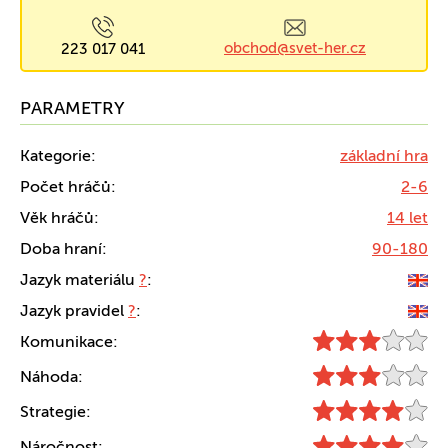
obchod@svet-her.cz
223 017 041
PARAMETRY
Kategorie:
základní hra
Počet hráčů:
2-6
Věk hráčů:
14 let
Doba hraní:
90-180
Jazyk materiálu
?
:
Jazyk pravidel
?
:
Komunikace:
Náhoda:
Strategie:
Náročnost: