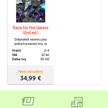
Race for the Galaxy
(2nd ed.)
Dobyvatelé vesmíru jsou
jedinečná karetní hra, ve
které objevujete skrytá
Hráčů
2-4
tajemství vesmíru. Hra má
Věk
12 let
unikátní herní systém, který
Délka hry
30-60
herní fajnšmekři jistě ocení!
Není skladem
34,99 €