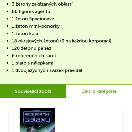
3 žetony zakázaných oblastí
60 figurek agentů
1 žeton Spacionave
1 žeton mini-ponorky
1 žeton kola
18 okrajových žetonů (3 na každou korporaci)
120 žetonů peněz
6 referenčních karet
1 plato s nálepkami
1 dvoujazyčných svazek pravidel
Související zboží
Další z kategorie