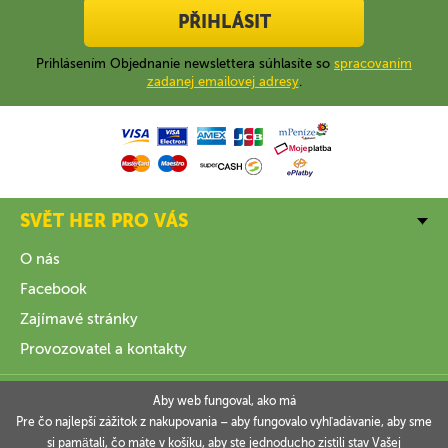
PŘIHLÁSIT
Prihlásením Objednanie newslettera súhlasíte so
spracovaním
zadanej emailovej adresy
.
SVĚT HER PRO VÁS
O nás
Facebook
Zajímavé stránky
Provozovatel a kontakty
VŠE O NÁKUPU
Aby web fungoval, ako má
Pre čo najlepší zážitok z nakupovania – aby fungovalo vyhľadávanie, aby sme
si pamätali, čo máte v košíku, aby ste jednoducho zistili stav Vašej