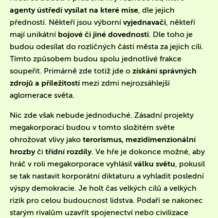
agenty ústředí vysílat na které mise
, dle jejich
předností. Někteří jsou výborní
vyjednavači
, někteří
mají unikátní
bojové či jiné dovednosti
. Dle toho je
budou odesílat do rozličných částí města za jejich cíli.
Tímto způsobem budou spolu jednotlivé frakce
soupeřit. Primárně zde totiž jde o
získání správných
zdrojů a příležitostí
mezi zdmi nejrozsáhlejší
aglomerace světa.
Nic zde však nebude jednoduché. Zásadní projekty
megakorporací budou v tomto složitém světe
ohrožovat vlivy jako
terorismus, mezidimenzionální
hrozby
či
třídní rozdíly
. Ve hře je dokonce možné, aby
hráč v roli megakorporace vyhlásil
válku světu
, pokusil
se tak nastavit korporátní diktaturu a vyhladit poslední
výspy demokracie. Je holt čas velkých cílů a velkých
rizik pro celou budoucnost lidstva. Podaří se nakonec
starým rivalům uzavřít spojenectví nebo civilizace