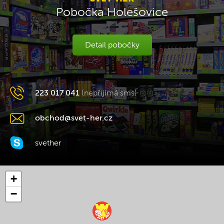
Pobočka Holešovice
Detail pobočky
223 017 041
(nepřijímá sms)
obchod@svet-her.cz
svether
+
−