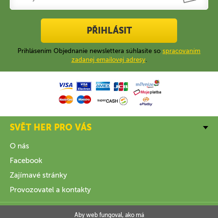
PŘIHLÁSIT
Prihlásením Objednanie newslettera súhlasíte so
spracovaním
zadanej emailovej adresy
.
SVĚT HER PRO VÁS
O nás
Facebook
Zajímavé stránky
Provozovatel a kontakty
VŠE O NÁKUPU
Aby web fungoval, ako má