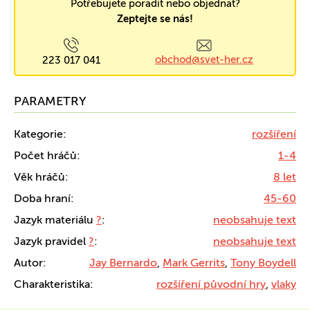
Potřebujete poradit nebo objednat?
Zeptejte se nás!
obchod@svet-her.cz
223 017 041
PARAMETRY
Kategorie:
rozšíření
Počet hráčů:
1-4
Věk hráčů:
8 let
Doba hraní:
45-60
Jazyk materiálu
?
:
neobsahuje text
Jazyk pravidel
?
:
neobsahuje text
Autor:
Jay Bernardo
,
Mark Gerrits
,
Tony Boydell
Charakteristika:
rozšíření původní hry
,
vlaky