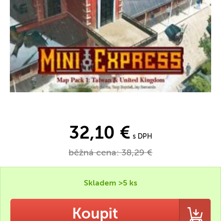
32,10 €
s DPH
běžná cena:
38,29 €
Skladem >5 ks
Koupit