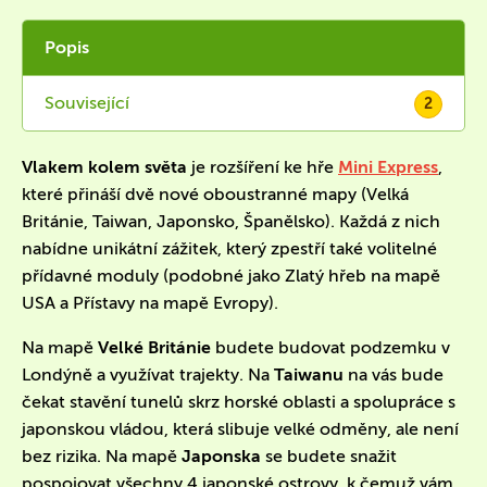
Popis
Související
2
Vlakem kolem světa
je rozšíření ke hře
Mini Express
,
které přináší dvě nové oboustranné mapy (Velká
Británie, Taiwan, Japonsko, Španělsko). Každá z nich
nabídne unikátní zážitek, který zpestří také volitelné
přídavné moduly (podobné jako Zlatý hřeb na mapě
USA a Přístavy na mapě Evropy).
Na mapě
Velké Británie
budete budovat podzemku v
Londýně a využívat trajekty. Na
Taiwanu
na vás bude
čekat stavění tunelů skrz horské oblasti a spolupráce s
japonskou vládou, která slibuje velké odměny, ale není
bez rizika. Na mapě
Japonska
se budete snažit
pospojovat všechny 4 japonské ostrovy, k čemuž vám