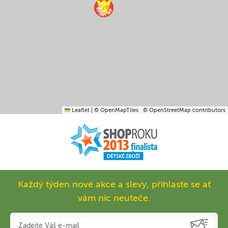
Leaflet
|
© OpenMapTiles
© OpenStreetMap contributors
Každý týden nové akce a slevy, přihlaste se ať
vám nic neuteče.