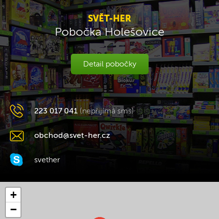
SVĚT-HER
Pobočka Holešovice
Detail pobočky
223 017 041
(nepřijímá sms)
obchod@svet-her.cz
svether
+
−