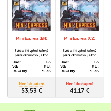
Mini Express (EN)
Mini Express (CZ)
Svět se řítí vpřed, tažený
Svět se řítí vpřed, tažený
parní lokomotivou, a kdo
parní lokomotivou, a kdo
nenaskočí včas, tomu jeho
nenaskočí včas, tomu jeho
Hráčů
1-5
Hráčů
1-5
životní příležitost ujede! Ve
životní příležitost ujede! Ve
Věk
8 let
Věk
8 let
hře Mini Express se
hře Mini Express se
Délka hry
30-45
Délka hry
30-45
proměníte v bohaté
proměníte v bohaté
magnáty, kteří staví tratě po
magnáty, kteří staví tratě po
celém kontinentu, získávají
celém kontinentu, získávají
Není skladem
Není dostupné
vliv v železničních firmách,
vliv v železničních firmách,
53,53 €
41,17 €
obchodují s akciemi a snaží
obchodují s akciemi a snaží
se přechytračit své
se přechytračit své
soupeře.
soupeře.