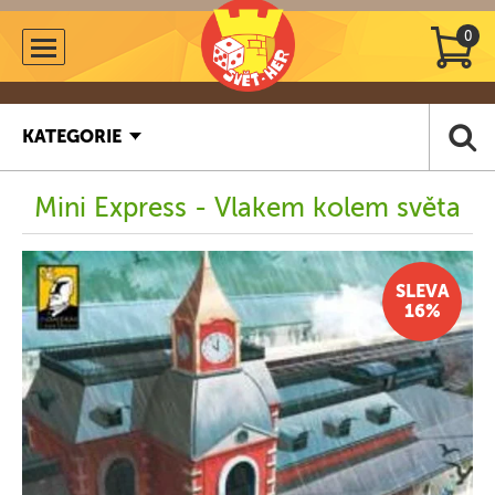
0
KATEGORIE
Mini Express - Vlakem kolem světa
SLEVA
16%