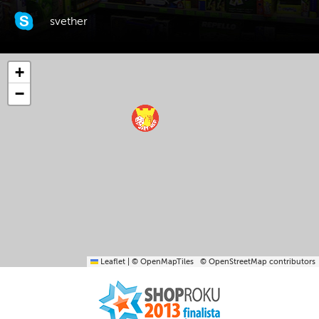
svether
+
−
Leaflet
|
© OpenMapTiles
© OpenStreetMap contributors