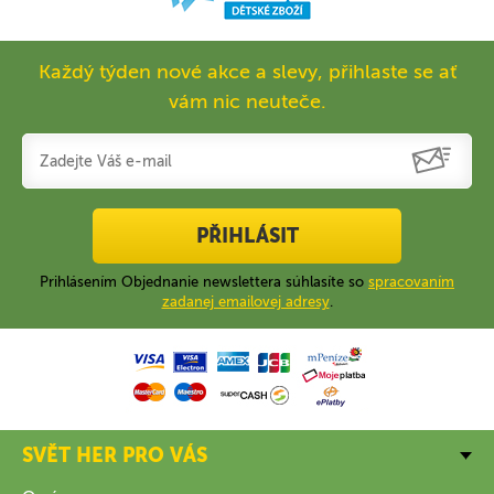
Každý týden nové akce a slevy, přihlaste se ať
vám nic neuteče.
PŘIHLÁSIT
Prihlásením Objednanie newslettera súhlasíte so
spracovaním
zadanej emailovej adresy
.
SVĚT HER PRO VÁS