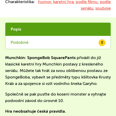
Charakteristika:
humor
,
karetní hra
,
podle filmu
,
podle
seriálu
,
souboje
Popis
Podobné
8
Munchkin: SpongeBob SquarePants
přivádí do již
klasické karetní hry Munchkin postavy z kresleného
seriálu. Můžete tak hrát za svou oblíbenou postavu ze
SpongeBoba, vybavit se předměty typu kšiltovka Krusty
Krab a za spojence si vzít vodního šneka Garyho.
Společně se pak pusťte do kosení monster a vyhrajte
podvodní závod do úrovně 10.
Hra neobsahuje česká pravidla.