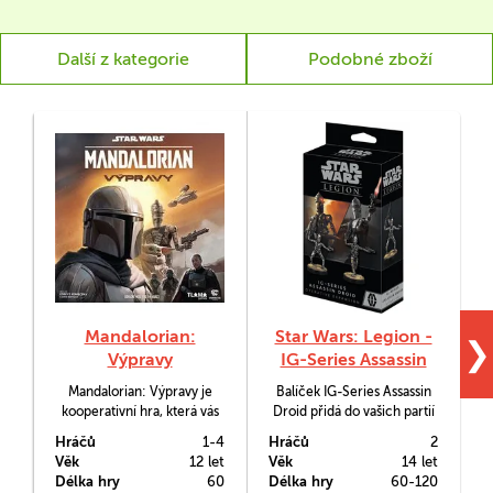
Další z kategorie
Podobné zboží
Mandalorian:
Star Wars: Legion -
❯
Výpravy
IG-Series Assassin
Droid
Mandalorian: Výpravy je
Balíček IG-Series Assassin
kooperativní hra, která vás
Droid přidá do vašich partií
postaví do role
ve hře Star Wars: Legion
Hráčů
1-4
Hráčů
2
H
Mandaloriana a jeho
dvě nové postavy.
Věk
12 let
Věk
14 let
V
spojenců a umožní vám
Délka hry
60
Délka hry
60-120
D
prožít odvážné mise