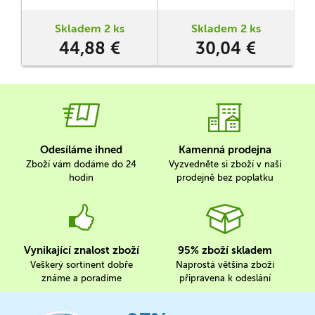
inspirované první řadou
o
seriálu Mandalorian.
Skladem 2 ks
Skladem 2 ks
Společně budete
44,88 €
30,04 €
postupovat jednotlivými
misemi, plnit jejich cíle a
překonávat nepřátelské síly i
nečekané komplikace.
Pokud…
Odesíláme ihned
Kamenná prodejna
Zboží vám dodáme do 24
Vyzvedněte si zboží v naší
hodin
prodejně bez poplatku
Vynikající znalost zboží
95% zboží skladem
Veškerý sortinent dobře
Naprostá většina zboží
známe a poradíme
připravena k odeslání