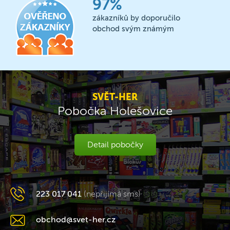
97%
zákazníků by doporučilo
obchod svým známým
SVĚT-HER
Pobočka Holešovice
Detail pobočky
223 017 041
(nepřijímá sms)
obchod@svet-her.cz