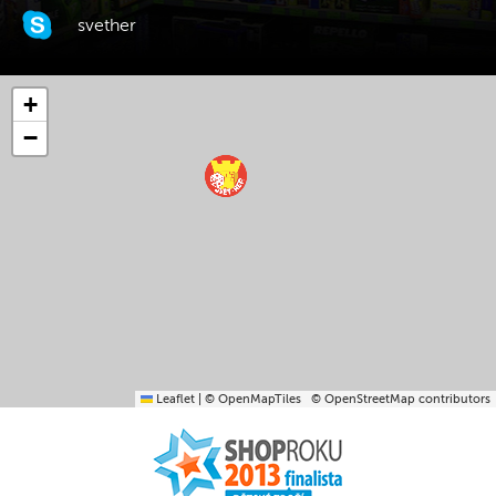
svether
+
−
Leaflet
|
© OpenMapTiles
© OpenStreetMap contributors