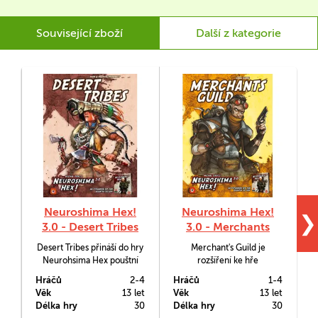
Související zboží
Další z kategorie
Neuroshima Hex!
Neuroshima Hex!
❯
3.0 - Desert Tribes
3.0 - Merchants
Guild
Desert Tribes přináší do hry
Merchant's Guild je
Neurohsima Hex pouštní
rozšíření ke hře
N
kmeny. Ty se specializují na
Neuroshima Hex!, které
Hráčů
2-4
Hráčů
1-4
H
překvapivé útoky z úkrytů.
přináší vojáky obchodní
Věk
13 let
Věk
13 let
V
gildy. Ti mají sice obecně
Délka hry
30
Délka hry
30
D
nižší iniciativu, což je pro ně