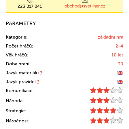
obchod@svet-her.cz
223 017 041
PARAMETRY
Kategorie:
základní hra
Počet hráčů:
2-4
Věk hráčů:
10 let
Doba hraní:
30
Jazyk materiálu
?
:
Jazyk pravidel
?
:
Komunikace:
Náhoda:
Strategie:
Náročnost: