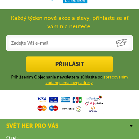
Každý týden nové akce a slevy, přihlaste se ať
vám nic neuteče.
PŘIHLÁSIT
Prihlásením Objednanie newslettera súhlasíte so
spracovaním
zadanej emailovej adresy
.
SVĚT HER PRO VÁS
O nás