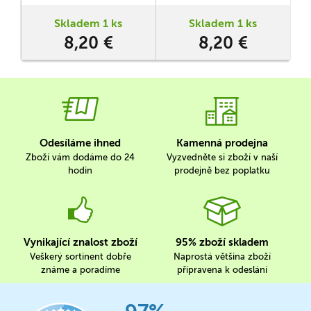
ale důležité, protože cena
za aktivaci jejich schopností
Skladem 1 ks
Skladem 1 ks
se právě od jejich iniciativy
8,20 €
8,20 €
odvíjí.
Odesíláme ihned
Kamenná prodejna
Zboží vám dodáme do 24
Vyzvedněte si zboží v naší
hodin
prodejně bez poplatku
Vynikající znalost zboží
95% zboží skladem
Veškerý sortinent dobře
Naprostá většina zboží
známe a poradíme
připravena k odeslání