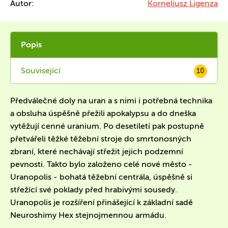
Autor:
Korneliusz Ligenza
Popis
Související
10
Předválečné doly na uran a s nimi i potřebná technika
a obsluha úspěšně přežili apokalypsu a do dneška
vytěžují cenné uranium. Po desetiletí pak postupně
přetvářeli těžké těžební stroje do smrtonosných
zbraní, které nechávají střežit jejich podzemní
pevnosti. Takto bylo založeno celé nové město -
Uranopolis - bohatá těžební centrála, úspěšně si
střežící své poklady před hrabivými sousedy.
Uranopolis je rozšíření přinášející k základní sadě
Neuroshimy Hex stejnojmennou armádu.