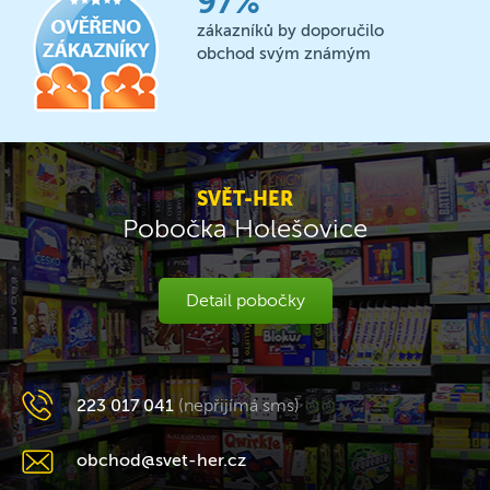
97%
zákazníků by doporučilo
obchod svým známým
SVĚT-HER
Pobočka Holešovice
Detail pobočky
223 017 041
(nepřijímá sms)
obchod@svet-her.cz