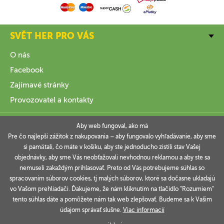
SVĚT HER PRO VÁS
O nás
Facebook
Zajímavé stránky
Provozovatel a kontakty
VŠE O NÁKUPU
Aby web fungoval, ako má
Pre čo najlepší zážitok z nakupovania – aby fungovalo vyhľadávanie, aby sme
si pamätali, čo máte v košíku, aby ste jednoducho zistili stav Vašej
INFORMACE
objednávky, aby sme Vás neobťažovali nevhodnou reklamou a aby ste sa
nemuseli zakaždým prihlasovať. Preto od Vás potrebujeme súhlas so
VAŠE OBJEDNÁVKY
spracovaním súborov cookies, tj malých súborov, ktoré sa dočasne ukladajú
vo Vašom prehliadači. Ďakujeme, že nám kliknutím na tlačidlo "Rozumiem"
tento súhlas dáte a pomôžete nám tak web zlepšovať. Budeme sa k Vašim
údajom správať slušne.
Viac informacií
Technicky zajišťuje
Simplia.cz
.