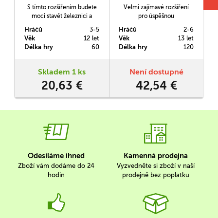
S tímto rozšířením budete
Velmi zajímavé rozšíření
moci stavět železnici a
pro úspěšnou
převážet pasažéry ve hře
budovatelskou hru Railway
Hráčů
3-5
Hráčů
2-6
H
Ride the Rails na územích
Through the World, ve
Věk
12 let
Věk
13 let
V
Austrálie a Kanady.
které budete svými stroji
Délka hry
60
Délka hry
120
D
projíždět skrze různé
p
časové epochy.
Skladem 1 ks
Není dostupné
20,63 €
42,54 €
Odesíláme ihned
Kamenná prodejna
Zboží vám dodáme do 24
Vyzvedněte si zboží v naší
hodin
prodejně bez poplatku