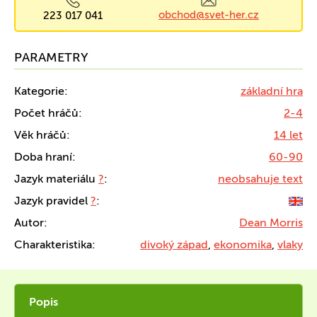
obchod@svet-her.cz
223 017 041
PARAMETRY
Kategorie:
základní hra
Počet hráčů:
2-4
Věk hráčů:
14 let
Doba hraní:
60-90
Jazyk materiálu
?
:
neobsahuje text
Jazyk pravidel
?
:
Autor:
Dean Morris
Charakteristika:
divoký západ
,
ekonomika
,
vlaky
Popis