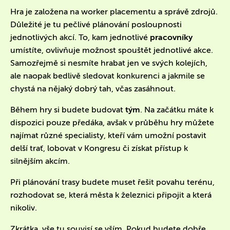
Hra je založena na worker placementu a správě zdrojů.
Důležité je tu pečlivé plánování posloupnosti
jednotlivých akcí. To, kam jednotlivé
pracovníky
umístíte, ovlivňuje možnost spouštět jednotlivé akce.
Samozřejmě si nesmíte hrabat jen ve svých kolejích,
ale naopak bedlivě sledovat konkurenci a jakmile se
chystá na nějaký dobrý tah, včas zasáhnout.
Během hry si budete budovat
tým
. Na začátku máte k
dispozici pouze předáka, avšak v průběhu hry můžete
najímat různé specialisty, kteří vám umožní postavit
delší trať, lobovat v Kongresu či získat přístup k
silnějším akcím.
Při plánování trasy budete muset řešit povahu terénu,
rozhodovat se, která města k železnici připojit a která
nikoliv.
Zkrátka, vše tu souvisí se vším. Pokud budete dobře