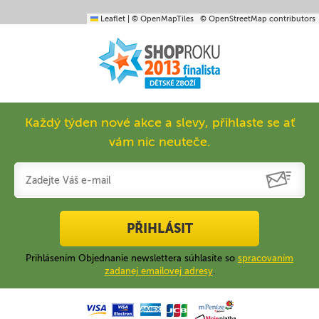
Leaflet
|
© OpenMapTiles
© OpenStreetMap contributors
Každý týden nové akce a slevy, přihlaste se ať
vám nic neuteče.
PŘIHLÁSIT
Prihlásením Objednanie newslettera súhlasíte so
spracovaním
zadanej emailovej adresy
.