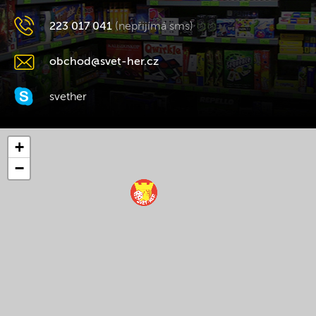
223 017 041
(nepřijímá sms)
obchod@svet-her.cz
svether
+
−