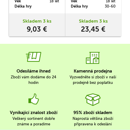
Věk
18 let
Věk
18 let
V
konverzaci o zajímavá
zaručeně přinutí se
s
Délka hry
Délka hry
30-60
D
témata, k nimž se třeba
červenat. Jak byste popsali
často obtížně hledají cesty.
například romantické
b
milování, křičení slastí nebo
z
Skladem 3 ks
Skladem 3 ks
rozhoďnožku?
m
9,03 €
23,45 €
Odesíláme ihned
Kamenná prodejna
Zboží vám dodáme do 24
Vyzvedněte si zboží v naší
hodin
prodejně bez poplatku
Vynikající znalost zboží
95% zboží skladem
Veškerý sortinent dobře
Naprostá většina zboží
známe a poradíme
připravena k odeslání