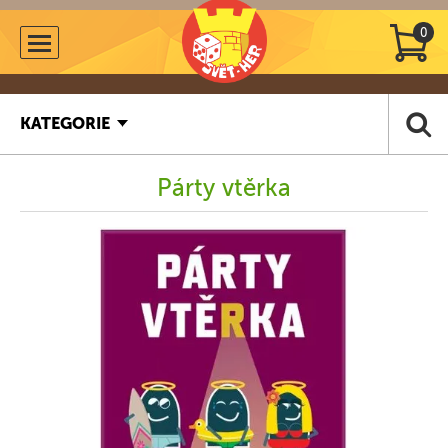
0
KATEGORIE
Párty vtěrka