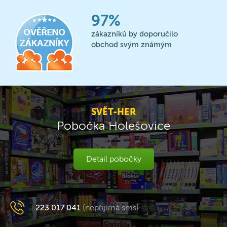
97%
zákazníků by doporučilo
obchod svým známým
SVĚT-HER
Pobočka Holešovice
Detail pobočky
223 017 041
(nepřijímá sms)