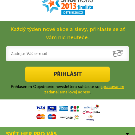
Každý týden nové akce a slevy, přihlaste se ať
vám nic neuteče.
PŘIHLÁSIT
Prihlásením Objednanie newslettera súhlasíte so
spracovaním
zadanej emailovej adresy
.
SVĚT HER PRO VÁS