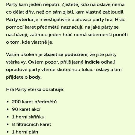
Párty kam jeden nepatří. Zjistěte, kdo na oslavě nemá
co dělat dřív, než on sám zjistí, kam vlastně zabloudil.
Párty vtěrka
je investigativně blafovací párty hra. Hráči
pomocí karet předmětů naznačují, na jaké párty se
nacházejí, zatímco jeden hráč nemá sebemenší ponětí
o tom, kde vlastně je.
Vaším úkolem je
zbavit se podezření
, že jste párty
vtěrka vy. Ovšem pozor, příliš jasné
indície
odhalí
opradové párty vtěrce skutečnou lokaci oslavy a tím
příjdete o
body
.
Hra Párty vtěrka obsahuje:
200 karet předmětů
90 karet akcí
1 herní skříňku
8 filtračních karet
1 herní plán