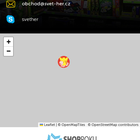
obchod@svet-her.cz
svether
+
−
Leaflet
|
© OpenMapTiles
© OpenStreetMap contributors