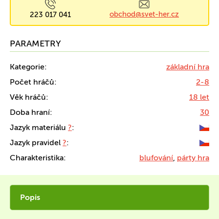
obchod@svet-her.cz
223 017 041
PARAMETRY
Kategorie:
základní hra
Počet hráčů:
2-8
Věk hráčů:
18 let
Doba hraní:
30
Jazyk materiálu
?
:
Jazyk pravidel
?
:
Charakteristika:
blufování
,
párty hra
Popis