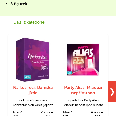
8 figurek
Další z kategorie
Na kus řeči: Dámská
Párty Alias: Mládeži
❯
jízda
nepřístupno
Na kus řeči jsou sady
V párty hře Párty Alias
V
konverzačních karet, jejichž
Mládeži nepřístupno budete
účelem je pomoci
svým spoluhráčům z týmu
Hráčů
2 a více
Hráčů
4 a více
H
rozproudit či obohatit
vysvětlovat slova, která vás