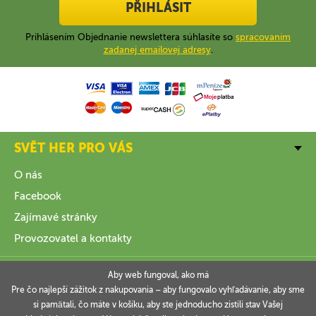
PŘIHLÁSIT
Prihlásením Objednanie newslettera súhlasíte so
spracovaním
zadanej emailovej adresy
.
SVĚT HER PRO VÁS
O nás
Facebook
Zajímavé stránky
Provozovatel a kontakty
VŠE O NÁKUPU
Aby web fungoval, ako má
Pre čo najlepší zážitok z nakupovania – aby fungovalo vyhľadávanie, aby sme
si pamätali, čo máte v košíku, aby ste jednoducho zistili stav Vašej