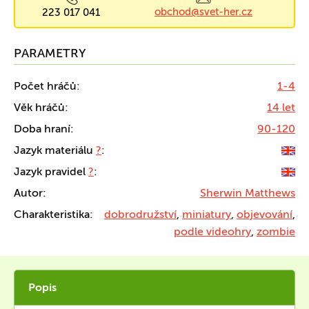
obchod@svet-her.cz
223 017 041
PARAMETRY
Počet hráčů:
1-4
Věk hráčů:
14 let
Doba hraní:
90-120
Jazyk materiálu
?
:
Jazyk pravidel
?
:
Autor:
Sherwin Matthews
Charakteristika:
dobrodružství
,
miniatury
,
objevování
,
podle videohry
,
zombie
Popis