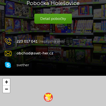
Pobočka Holešovice
Detail pobočky
223 017 041
(nepřijímá sms)
obchod@svet-her.cz
svether
+
−