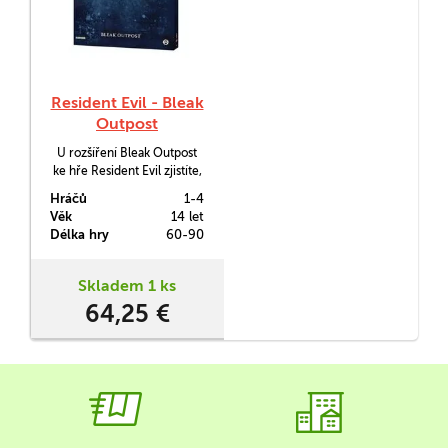
Resident Evil - Bleak
Outpost
U rozšíření Bleak Outpost
ke hře Resident Evil zjistíte,
že za sídlem Spencerů stojí
Hráčů
1-4
ještě tajemný malý domek.
Věk
14 let
Že by tam bylo bezpečněji?
Délka hry
60-90
Skladem 1 ks
64,25 €