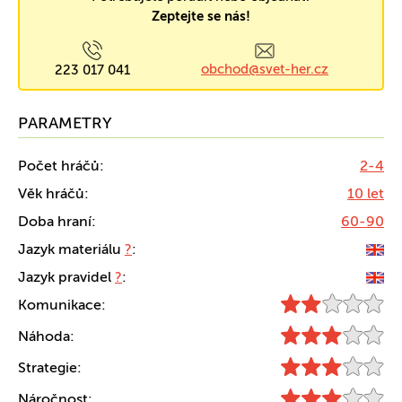
Zeptejte se nás!
obchod@svet-her.cz
223 017 041
PARAMETRY
Počet hráčů:
2-4
Věk hráčů:
10 let
Doba hraní:
60-90
Jazyk materiálu
?
:
Jazyk pravidel
?
:
Komunikace:
Náhoda:
Strategie:
Náročnost: