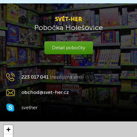
SVĚT-HER
Pobočka Holešovice
Detail pobočky
223 017 041
(nepřijímá sms)
obchod@svet-her.cz
svether
+