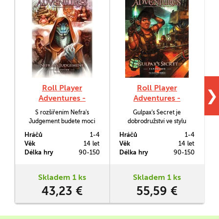
Roll Player
Roll Player
❯
Adventures -
Adventures -
Nefras's Judgement
Gulpax's Secret
S rozšířením Nefra's
Gulpax's Secret je
Judgement budete moci
dobrodružství ve stylu
prozkoumávat dramatické
stolních RPG her zasazené
p
Hráčů
1-4
Hráčů
1-4
H
příběhy, kterými vás bude
do univerza hry Roll Player.
Věk
14 let
Věk
14 let
V
provádět roleplayingové
Budete se v něm snažit
Délka hry
90-150
Délka hry
90-150
D
dobrodružství ve stylu RPG
odhalit tajemství tohoto
her. To vše v systému Roll
podivného řemeslníka.
Player Adventures.
Skladem 1 ks
Skladem 1 ks
43,23 €
55,59 €