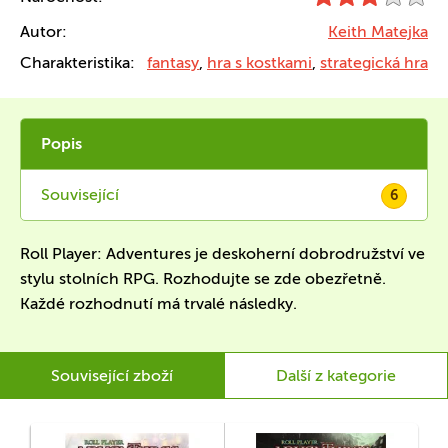
Autor:
Keith Matejka
Charakteristika:
fantasy
,
hra s kostkami
,
strategická hra
Popis
Související
6
Roll Player: Adventures je deskoherní dobrodružství ve
stylu stolních RPG. Rozhodujte se zde obezřetně.
Každé rozhodnutí má trvalé následky.
Související zboží
Další z kategorie