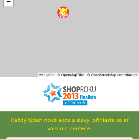
−
Leaflet
|
© OpenMapTiles
© OpenStreetMap contributors
Každý týden nové akce a slevy, přihlaste se ať
vám nic neuteče.