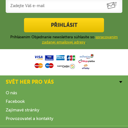
PŘIHLÁSIT
Prihlásením Objednanie newslettera súhlasíte so
spracovaním
zadanej emailovej adresy
.
SVĚT HER PRO VÁS
O nás
Facebook
Zajímavé stránky
Provozovatel a kontakty