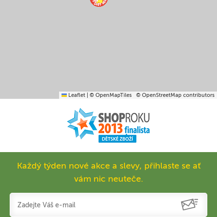
Leaflet
|
© OpenMapTiles
© OpenStreetMap contributors
Každý týden nové akce a slevy, přihlaste se ať
vám nic neuteče.