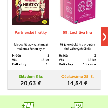
Partnerské hrátky
69: Lechtivá hra
❯
Jak docílit, aby vztah mezi
69 je erotická hra pro páry
mužem a ženou byl v
plná vášnivých úkolů.
m
rovnováze? Pro harmonický
Svádějte se navzájem,
Hráčů
2
Hráčů
2
H
vztah potřebujete
stoupejte po herním plánu
Věk
18 let
Věk
18 let
V
především štěstí, lásku a
skrze splněné úkoly a
Délka hry
15
Délka hry
10 a více
D
vášeň. Jsou samozřejmě i
dosáhněte vrcholu.
další proměnné, ale
Partnerské hrátky se
Skladem 3 ks
Očekáváme 28. 8.
zaměřují zejména na tyto
20,63 €
14,84 €
jmenované.