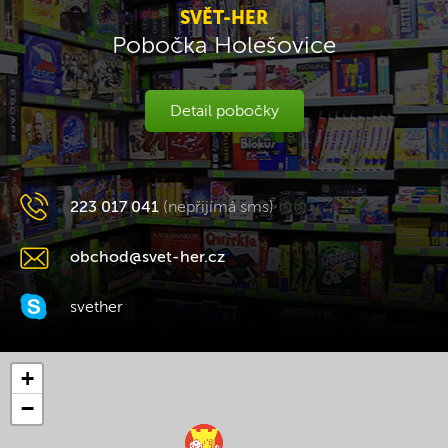
SVĚT-HER
Pobočka Holešovice
Detail pobočky
223 017 041
(nepřijímá sms)
obchod@svet-her.cz
svether
+
−