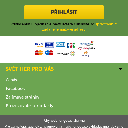
PŘIHLÁSIT
Prihlásením Objednanie newslettera súhlasíte so
spracovaním
zadanej emailovej adresy
.
SVĚT HER PRO VÁS
O nás
Facebook
Zajímavé stránky
Provozovatel a kontakty
VŠE O NÁKUPU
Aby web fungoval, ako má
Pre čo najlepší zážitok z nakupovania – aby fungovalo vyhľadávanie, aby sme